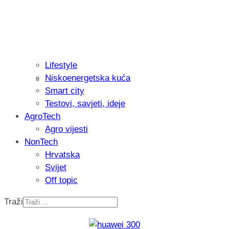
Lifestyle
Niskoenergetska kuća
Isprobali smo: Thermostar Avantgarde 
Smart city
Testovi, savjeti, ideje
AgroTech
Agro vijesti
NonTech
Hrvatska
Svijet
Off topic
Traži
Recenzija: Einhell Professional CP-EP 