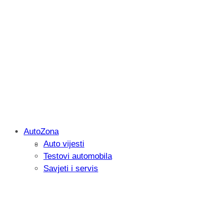
AutoZona
Auto vijesti
Savjetujemo: Što učiniti kada vaš iPad 
Testovi automobila
Savjeti i servis