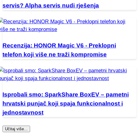
servis? Alpha servis nudi rješenja
Recenzija: HONOR Magic V6 - Preklopni
telefon koji više ne traži kompromise
Isprobali smo: SparkShare BoxEV – pametni
hrvatski punjač koji spaja funkcionalnost i
jednostavnost
Učitaj više...