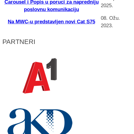
Carousel i Popis u poruci za napredniju
2025.
poslovnu komunikaciju
08. Ožu.
Na MWC-u predstavljen novi Cat S75
2023.
PARTNERI