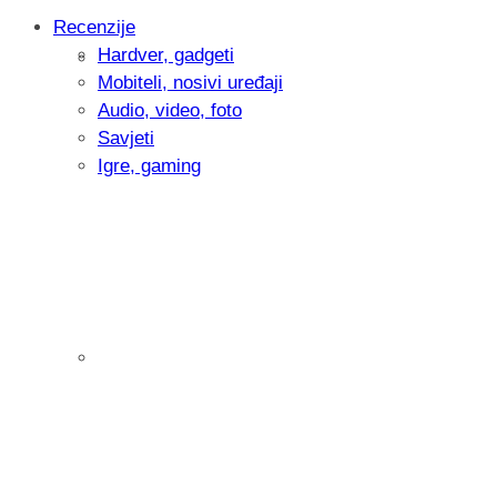
Recenzije
Hardver, gadgeti
Intervju: Goran Jović, fotograf - Hrvatsk
Mobiteli, nosivi uređaji
Audio, video, foto
Savjeti
Igre, gaming
Pitamo vas: Koliko često koristite AI al