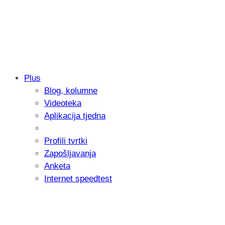
Plus
Blog, kolumne
Samsung otkrio kako je nastajala nova 
Videoteka
donijelo tanje i izdržljivije preklopne ur
Aplikacija tjedna
Profili tvrtki
Zapošljavanja
Anketa
Internet speedtest