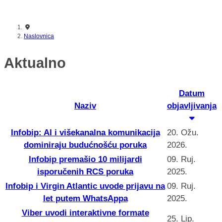
nikada prije
Naslovnica
Aktualno
Datum
Naziv
objavljivanja
Infobip: AI i višekanalna komunikacija
20. Ožu.
dominiraju budućnošću poruka
2026.
Infobip premašio 10 milijardi
09. Ruj.
isporučenih RCS poruka
2025.
Infobip i Virgin Atlantic uvode prijavu na
09. Ruj.
let putem WhatsAppa
2025.
Viber uvodi interaktivne formate
25. Lip.