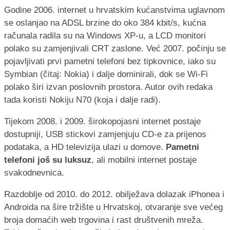
Godine 2006. internet u hrvatskim kućanstvima uglavnom
se oslanjao na ADSL brzine do oko 384 kbit/s, kućna
računala radila su na Windows XP-u, a LCD monitori
polako su zamjenjivali CRT zaslone. Već 2007. počinju se
pojavljivati prvi pametni telefoni bez tipkovnice, iako su
Symbian (čitaj: Nokia) i dalje dominirali, dok se Wi-Fi
polako širi izvan poslovnih prostora. Autor ovih redaka
tada koristi Nokiju N70 (koja i dalje radi).
Tijekom 2008. i 2009. širokopojasni internet postaje
dostupniji, USB stickovi zamjenjuju CD-e za prijenos
podataka, a HD televizija ulazi u domove.
Pametni
telefoni još su luksuz
, ali mobilni internet postaje
svakodnevnica.
Razdoblje od 2010. do 2012. obilježava dolazak iPhonea i
Androida na šire tržište u Hrvatskoj, otvaranje sve većeg
broja domaćih web trgovina i rast društvenih mreža.