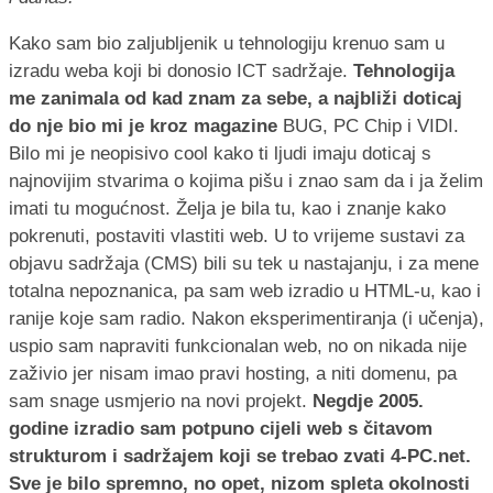
Kako sam bio zaljubljenik u tehnologiju krenuo sam u
izradu weba koji bi donosio ICT sadržaje.
Tehnologija
me zanimala od kad znam za sebe, a najbliži doticaj
do nje bio mi je kroz magazine
BUG, PC Chip i VIDI.
Bilo mi je neopisivo cool kako ti ljudi imaju doticaj s
najnovijim stvarima o kojima pišu i znao sam da i ja želim
imati tu mogućnost. Želja je bila tu, kao i znanje kako
pokrenuti, postaviti vlastiti web. U to vrijeme sustavi za
objavu sadržaja (CMS) bili su tek u nastajanju, i za mene
totalna nepoznanica, pa sam web izradio u HTML-u, kao i
ranije koje sam radio. Nakon eksperimentiranja (i učenja),
uspio sam napraviti funkcionalan web, no on nikada nije
zaživio jer nisam imao pravi hosting, a niti domenu, pa
sam snage usmjerio na novi projekt.
Negdje 2005.
godine izradio sam potpuno cijeli web s čitavom
strukturom i sadržajem koji se trebao zvati 4-PC.net.
Sve je bilo spremno, no opet, nizom spleta okolnosti