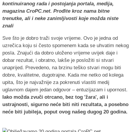
kontinuiranog rada i postojanja portala, medija,
magazina CroPC.net. Prođite kroz nama bitne
trenutke, ali i neke zanimljivosti koje možda niste
znali
Sve što je dobro traži svoje vrijeme. Ovo je jedna od
uzrečica koju si često spomenem kada se uhvatim nekog
posla. Znajući da dobro uloženo vrijeme uvijek daje i
dobar rezultat, i obratno, lakše je posložiti si stvari
unaprijed. Prevedeno, na brzinu teško stvari mogu biti
dobre, kvalitetne, dugotrajne. Kada me netko od kolega
upita, što je najvažnije za pokrenuti vlastiti medij
uglavnom dajem jedan odgovor – entuzijazam i upornost.
Iako možda zvuči otrcano, bez tog 'žara', ali i
ustrajnosti, sigurno neće biti niti rezultata, a posebno
neće biti jubileja, poput ovog našeg dugog 20 godina.