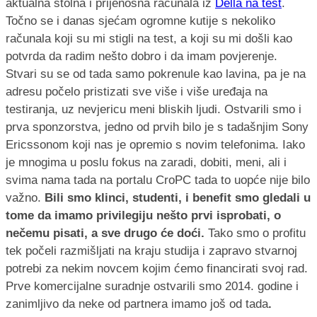
aktualna stolna i prijenosna računala iz
Della na test
.
Točno se i danas sjećam ogromne kutije s nekoliko
računala koji su mi stigli na test, a koji su mi došli kao
potvrda da radim nešto dobro i da imam povjerenje.
Stvari su se od tada samo pokrenule kao lavina, pa je na
adresu počelo pristizati sve više i više uređaja na
testiranja, uz nevjericu meni bliskih ljudi. Ostvarili smo i
prva sponzorstva, jedno od prvih bilo je s tadašnjim Sony
Ericssonom koji nas je opremio s novim telefonima. Iako
je mnogima u poslu fokus na zaradi, dobiti, meni, ali i
svima nama tada na portalu CroPC tada to uopće nije bilo
važno.
Bili smo klinci, studenti, i benefit smo gledali u
tome da imamo privilegiju nešto prvi isprobati, o
nečemu pisati, a sve drugo će doći.
Tako smo o profitu
tek počeli razmišljati na kraju studija i zapravo stvarnoj
potrebi za nekim novcem kojim ćemo financirati svoj rad.
Prve komercijalne suradnje ostvarili smo 2014. godine i
zanimljivo da neke od partnera imamo još od tada
.