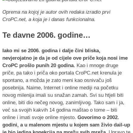
Oprema na kojoj je autor ovih redaka izradio prvi
CroPC.net, a koja je i danas funkcionalna.
Te davne 2006. godine…
Iako mi se 2006. godina i dalje čini bliska,
nevjerojatno je da je od cijele ove priče koja nosi ime
CroPC prošlo punih 20 godina.
Kao i mnoge druge
priče, pa tako i priča oko portala CroPC.net krenula je
spontano, a možda je zato meni kao osnivaču još
posebnija. Naime, Internet i online mediji na početku
novog milenija imali su snažan zamah. Svi su htjeli biti
online, biti dio nečeg novog, zanimljivog. Tako sam i ja,
već sa svojih kakvih 14 godina maštao o tome – biti
online i imati svoje online mjesto.
Govorimo o 2002.
godini, a u malenom mjestu u kojem sam živio dail-up
je bio jedina konekcija na mrežu svih mreža.
Upravo te