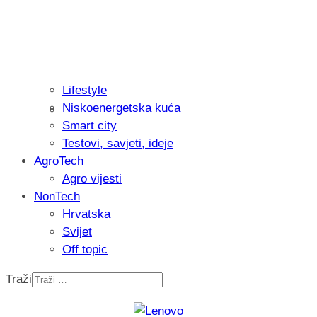
Lifestyle
Niskoenergetska kuća
Isprobali smo: Thermostar Avantgarde 
Smart city
Testovi, savjeti, ideje
AgroTech
Agro vijesti
NonTech
Hrvatska
Svijet
Off topic
Traži
Recenzija: Einhell Professional CP-EP 