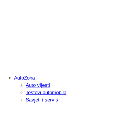
AutoZona
Auto vijesti
Savjetujemo: Što učiniti kada vaš iPad 
Testovi automobila
Savjeti i servis