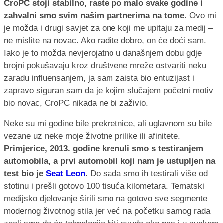
CroPC stoji stabilno, raste po malo svake godine i
zahvalni smo svim našim partnerima na tome.
Ovo mi
je možda i drugi savjet za one koji me upitaju za medij –
ne mislite na novac. Ako radite dobro, on će doći sam.
Iako je to možda nevjerojatno u današnjem dobu gdje
brojni pokušavaju kroz društvene mreže ostvariti neku
zaradu influensanjem, ja sam zaista bio entuzijast i
zapravo siguran sam da je kojim slučajem početni motiv
bio novac, CroPC nikada ne bi zaživio.
Neke su mi godine bile prekretnice, ali uglavnom su bile
vezane uz neke moje životne prilike ili afinitete.
Primjerice, 2013. godine krenuli smo s testiranjem
automobila, a prvi automobil koji nam je ustupljen na
test bio je
Seat Leon
.
Do sada smo ih testirali više od
stotinu i prešli gotovo 100 tisuća kilometara. Tematski
medijsko djelovanje širili smo na gotovo sve segmente
modernog životnog stila jer već na početku samog rada