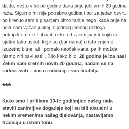
dakle, nešto više od godine dana prije jubilarnih 20 godina
rada. Sigurno mi nije potrebno godina i pol za jedan osvrt,
no krenuo sam s pisanjem bitno ranije nego ikada prije na
neki nam važan jubilej iz jednog jedinog razloga –
prikupiti i u tekst ubaciti neke od zanimljivosti kojih se
sjetim tako usput, koje su (bar nama) u isto vrijeme
izuzetno bitne, ali i pomalo neočekivane, pa ih možda
nismo niti osvijestili. Bilo kako bilo,
20 godina je iza nas!
Želim nam sretnih novih 20 godina, nadam se na
radost svih – nas u redakciji i vas čitatelja.
***
Kako smo i prilikom 10-te godišnjice našeg rada
stavili zanimljive događaje koji su bili aktualni u
nekim vremenima našeg djelovanja, nastavljamo
tradiciju u istom tonu.