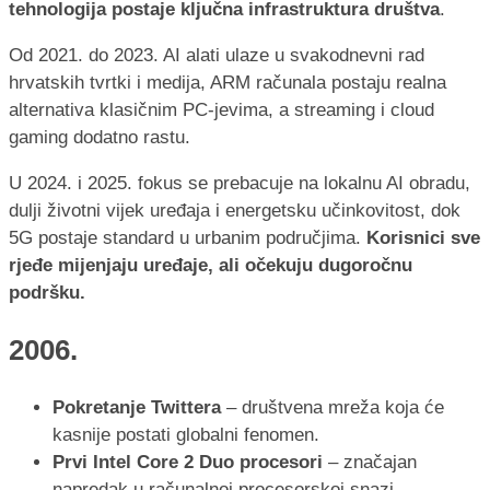
tehnologija postaje ključna infrastruktura društva
.
Od 2021. do 2023. AI alati ulaze u svakodnevni rad
hrvatskih tvrtki i medija, ARM računala postaju realna
alternativa klasičnim PC-jevima, a streaming i cloud
gaming dodatno rastu.
U 2024. i 2025. fokus se prebacuje na lokalnu AI obradu,
dulji životni vijek uređaja i energetsku učinkovitost, dok
5G postaje standard u urbanim područjima.
Korisnici sve
rjeđe mijenjaju uređaje, ali očekuju dugoročnu
podršku.
2006.
Pokretanje Twittera
– društvena mreža koja će
kasnije postati globalni fenomen.
Prvi Intel Core 2 Duo procesori
– značajan
napredak u računalnoj procesorskoj snazi.