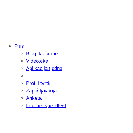
Plus
Blog, kolumne
Samsung otkrio kako je nastajala nova 
Videoteka
donijelo tanje i izdržljivije preklopne ur
Aplikacija tjedna
Profili tvrtki
Zapošljavanja
Anketa
Internet speedtest