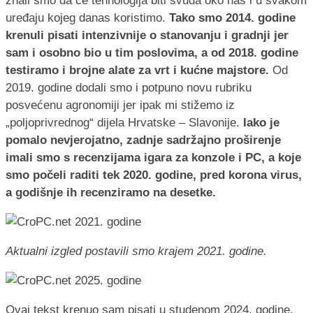
znali smo da će tehnologija biti svuda oko nas i u svakom
uređaju kojeg danas koristimo.
Tako smo 2014. godine
krenuli pisati intenzivnije o stanovanju i gradnji jer
sam i osobno bio u tim poslovima, a od 2018. godine
testiramo i brojne alate za vrt i kućne majstore.
Od
2019. godine dodali smo i potpuno novu rubriku
posvećenu agronomiji jer ipak mi stižemo iz
„poljoprivrednog“ dijela Hrvatske – Slavonije.
Iako je
pomalo nevjerojatno, zadnje sadržajno proširenje
imali smo s recenzijama igara za konzole i PC, a koje
smo počeli raditi tek 2020. godine, pred korona virus,
a godišnje ih recenziramo na desetke.
Aktualni izgled postavili smo krajem 2021. godine.
Ovaj tekst krenuo sam pisati u studenom 2024. godine,