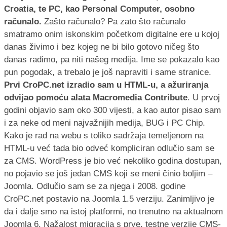
Croatia, te PC, kao Personal Computer, osobno
računalo.
Zašto računalo? Pa zato što računalo
smatramo onim iskonskim početkom digitalne ere u kojoj
danas živimo i bez kojeg ne bi bilo gotovo ničeg što
danas radimo, pa niti našeg medija. Ime se pokazalo kao
pun pogodak, a trebalo je još napraviti i same stranice.
Prvi CroPC.net izradio sam u HTML-u, a ažuriranja
odvijao pomoću alata Macromedia Contribute
. U prvoj
godini objavio sam oko 300 vijesti, a kao autor pisao sam
i za neke od meni najvažnijih medija, BUG i PC Chip.
Kako je rad na webu s toliko sadržaja temeljenom na
HTML-u već tada bio odveć kompliciran odlučio sam se
za CMS. WordPress je bio već nekoliko godina dostupan,
no pojavio se još jedan CMS koji se meni činio boljim –
Joomla. Odlučio sam se za njega i 2008. godine
CroPC.net postavio na Joomla 1.5 verziju. Zanimljivo je
da i dalje smo na istoj platformi, no trenutno na aktualnom
Joomla 6. Nažalost migracija s prve, testne verzije CMS-