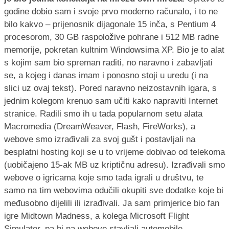
godine dobio sam i svoje prvo moderno računalo, i to ne
bilo kakvo – prijenosnik dijagonale 15 inča, s Pentium 4
procesorom, 30 GB raspoložive pohrane i 512 MB radne
memorije, pokretan kultnim Windowsima XP. Bio je to alat
s kojim sam bio spreman raditi, no naravno i zabavljati
se, a kojeg i danas imam i ponosno stoji u uredu (i na
slici uz ovaj tekst). Pored naravno neizostavnih igara, s
jednim kolegom krenuo sam učiti kako napraviti Internet
stranice. Radili smo ih u tada popularnom setu alata
Macromedia (DreamWeaver, Flash, FireWorks), a
webove smo izrađivali za svoj gušt i postavljali na
besplatni hosting koji se u to vrijeme dobivao od telekoma
(uobičajeno 15-ak MB uz kriptičnu adresu). Izrađivali smo
webove o igricama koje smo tada igrali u društvu, te
samo na tim webovima odučili okupiti sve dodatke koje bi
međusobno dijelili ili izrađivali. Ja sam primjerice bio fan
igre Midtown Madness, a kolega Microsoft Flight
Simulator, pa bi na webove stavljali automobile,