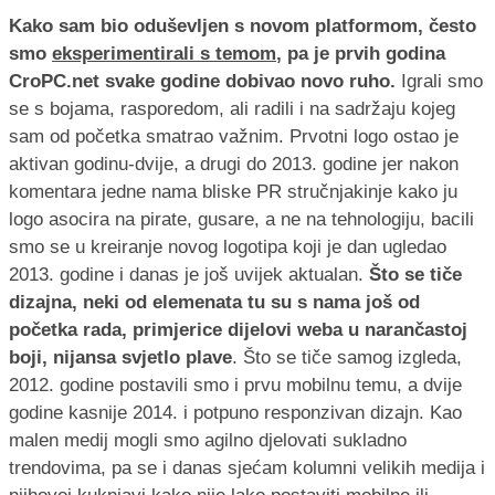
Kako sam bio oduševljen s novom platformom, često
smo
eksperimentirali s temom
, pa je prvih godina
CroPC.net svake godine dobivao novo ruho.
Igrali smo
se s bojama, rasporedom, ali radili i na sadržaju kojeg
sam od početka smatrao važnim. Prvotni logo ostao je
aktivan godinu-dvije, a drugi do 2013. godine jer nakon
komentara jedne nama bliske PR stručnjakinje kako ju
logo asocira na pirate, gusare, a ne na tehnologiju, bacili
smo se u kreiranje novog logotipa koji je dan ugledao
2013. godine i danas je još uvijek aktualan.
Što se tiče
dizajna, neki od elemenata tu su s nama još od
početka rada, primjerice dijelovi weba u narančastoj
boji, nijansa svjetlo plave
. Što se tiče samog izgleda,
2012. godine postavili smo i prvu mobilnu temu, a dvije
godine kasnije 2014. i potpuno responzivan dizajn. Kao
malen medij mogli smo agilno djelovati sukladno
trendovima, pa se i danas sjećam kolumni velikih medija i