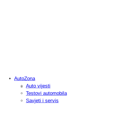
AutoZona
Auto vijesti
Savjetujemo: Što učiniti kada vaš iPad 
Testovi automobila
Savjeti i servis