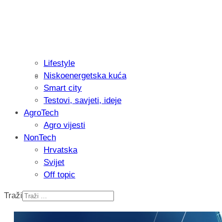
Lifestyle
Niskoenergetska kuća
Isprobali smo: Thermostar Avantgarde 
Smart city
Testovi, savjeti, ideje
AgroTech
Agro vijesti
NonTech
Hrvatska
Svijet
Off topic
Traži
Recenzija: Einhell Professional CP-EP 