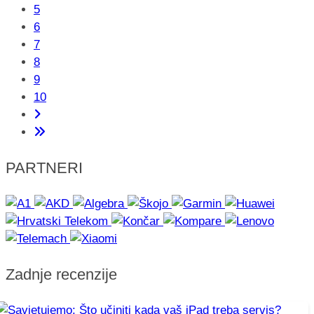
5
6
7
8
9
10
PARTNERI
Zadnje recenzije