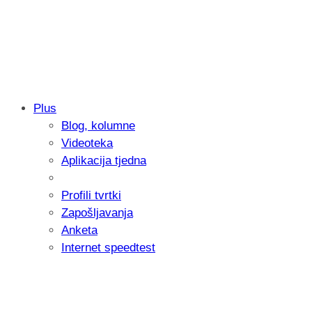
Plus
Blog, kolumne
Samsung otkrio kako je nastajala nova 
Videoteka
donijelo tanje i izdržljivije preklopne ur
Aplikacija tjedna
Profili tvrtki
Zapošljavanja
Anketa
Internet speedtest