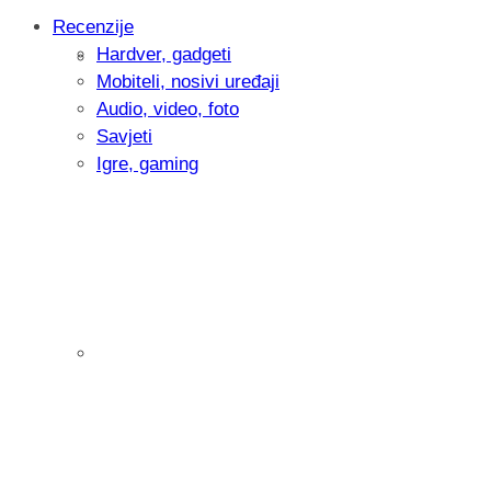
Recenzije
Hardver, gadgeti
Intervju: Goran Jović, fotograf - Hrvatsk
Mobiteli, nosivi uređaji
Audio, video, foto
Savjeti
Igre, gaming
Pitamo vas: Koliko često koristite AI al