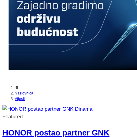
nikada prije
Naslovnica
Vijesti
Featured
HONOR postao partner GNK