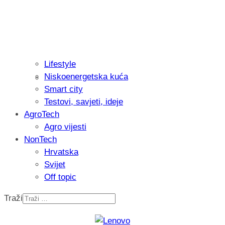
Lifestyle
Niskoenergetska kuća
Recenzija: Philips All-in-One Trimmer 
Smart city
muškarcu
Testovi, savjeti, ideje
AgroTech
Agro vijesti
NonTech
Hrvatska
Svijet
Off topic
Traži
Isprobali smo: Thermostar Avantgarde 