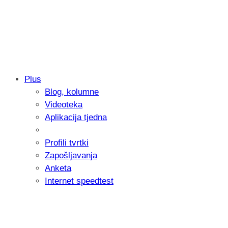
Plus
Blog, kolumne
Samsung otkrio kako je nastajala nova 
Videoteka
donijelo tanje i izdržljivije preklopne ur
Aplikacija tjedna
Profili tvrtki
Zapošljavanja
Anketa
Internet speedtest