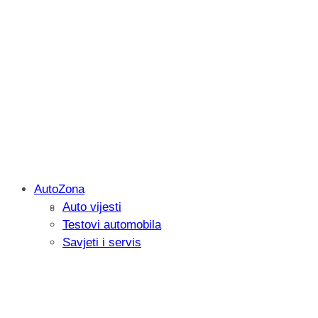
AutoZona
Auto vijesti
Savjetujemo: Što učiniti kada vaš iPad 
Testovi automobila
Savjeti i servis