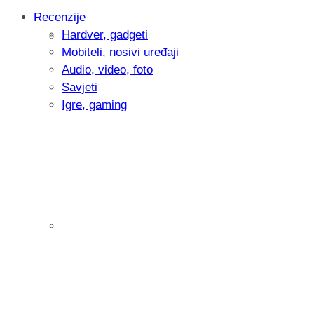
Recenzije
Hardver, gadgeti
Intervju: Goran Jović, fotograf - Hrvatsk
Mobiteli, nosivi uređaji
Audio, video, foto
Savjeti
Igre, gaming
Pitamo vas: Koliko često koristite AI al