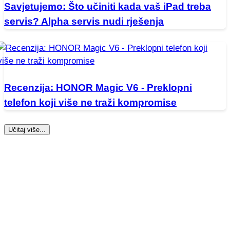
Savjetujemo: Što učiniti kada vaš iPad treba
servis? Alpha servis nudi rješenja
Recenzija: HONOR Magic V6 - Preklopni
telefon koji više ne traži kompromise
Učitaj više...