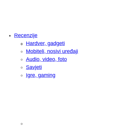
Recenzije
Hardver, gadgeti
Intervju: Goran Jović, fotograf - Hrva
Mobiteli, nosivi uređaji
Audio, video, foto
Savjeti
Igre, gaming
Pitamo vas: Koliko često koristite AI 