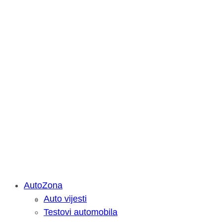
AutoZona
Auto vijesti
Savjetujemo: Što učiniti kada vaš iPa
Testovi automobila