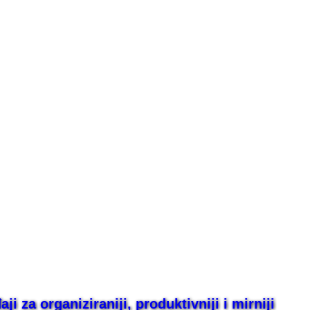
i za organiziraniji, produktivniji i mirniji