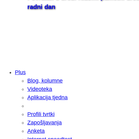
radni dan
Plus
Blog, kolumne
Samsung otkrio kako je nastajala nov
Videoteka
razvoja donijelo tanje i izdržljivije p
Aplikacija tjedna
Profili tvrtki
Zapošljavanja
Anketa