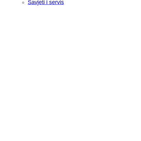
Savjeti i servis
Recenzija: HONOR Magic V6 - Preklopn