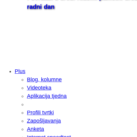
radni dan
Plus
Blog, kolumne
Samsung otkrio kako je nastajala nov
Videoteka
razvoja donijelo tanje i izdržljivije p
Aplikacija tjedna
Profili tvrtki
Zapošljavanja
Anketa