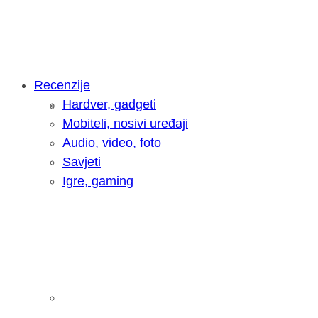
Recenzije
Hardver, gadgeti
Intervju: Goran Jović, fotograf - Hrva
Mobiteli, nosivi uređaji
Audio, video, foto
Savjeti
Igre, gaming
Pitamo vas: Koliko često koristite AI 