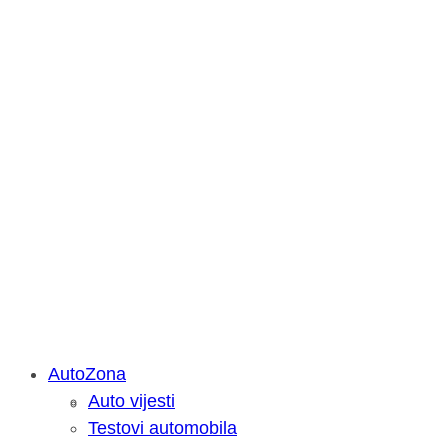
AutoZona
Auto vijesti
Savjetujemo: Što učiniti kada vaš iPa
Testovi automobila