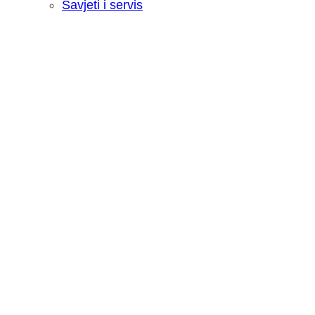
Savjeti i servis
Recenzija: HONOR Magic V6 - Preklopn