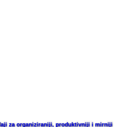
i za organiziraniji, produktivniji i mirniji