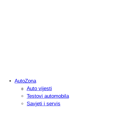
AutoZona
Auto vijesti
Savjetujemo: Što učiniti kada vaš iPad 
Testovi automobila
Savjeti i servis