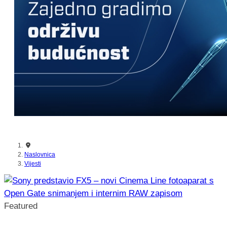
nikada prije
Naslovnica
Vijesti
Featured