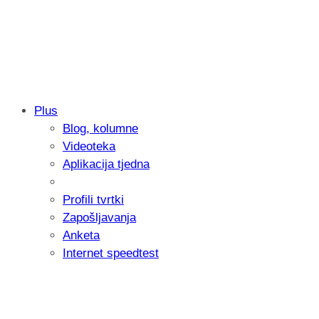
Plus
Blog, kolumne
Samsung otkrio kako je nastajala nova 
Videoteka
donijelo tanje i izdržljivije preklopne ur
Aplikacija tjedna
Profili tvrtki
Zapošljavanja
Anketa
Internet speedtest