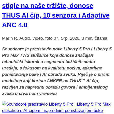
stigle na naše tržište, donose
THUS AI čip, 10 senzora i Adaptive
ANC 4.0
Marin R.
Audio, video, foto
07. Srp. 2026.
3 min. čitanja
Soundcore je predstavio nove Liberty 5 Pro i Liberty 5
Pro Max TWS slušalice koje donose značajan
tehnološki iskorak u segmentu bežičnih audio
uređaja, s fokusom na kvalitetu poziva, adaptivno
poništavanje buke i AI obradu zvuka. Riječ je o prvim
modelima koji koriste ANKER-ov THUS™ AI čip,
razvijen za naprednu obradu govora i ambijentalnog
zvuka u stvarnom vremenu