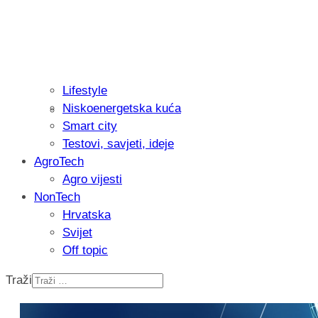
Lifestyle
Niskoenergetska kuća
Isprobali smo: Thermostar Avantgarde 
Smart city
Testovi, savjeti, ideje
AgroTech
Agro vijesti
NonTech
Hrvatska
Svijet
Off topic
Traži
Recenzija: Einhell Professional CP-EP 