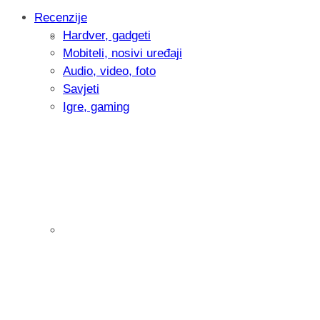
Recenzije
Hardver, gadgeti
Intervju: Goran Jović, fotograf - Hrvatsk
Mobiteli, nosivi uređaji
Audio, video, foto
Savjeti
Igre, gaming
Pitamo vas: Koliko često koristite AI al