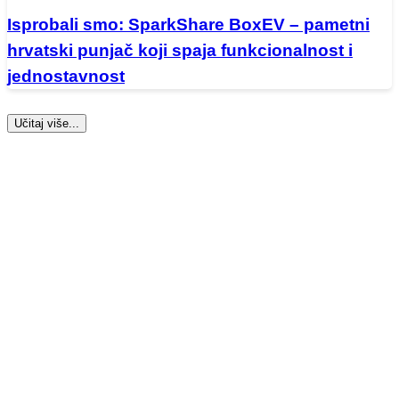
Isprobali smo: SparkShare BoxEV – pametni
hrvatski punjač koji spaja funkcionalnost i
jednostavnost
Učitaj više...