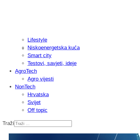
Lifestyle
Niskoenergetska kuća
Recenzija: Philips All-in-One Trimmer 
Smart city
muškarcu
Testovi, savjeti, ideje
AgroTech
Agro vijesti
NonTech
Hrvatska
Svijet
Off topic
Traži
Isprobali smo: Thermostar Avantgarde 