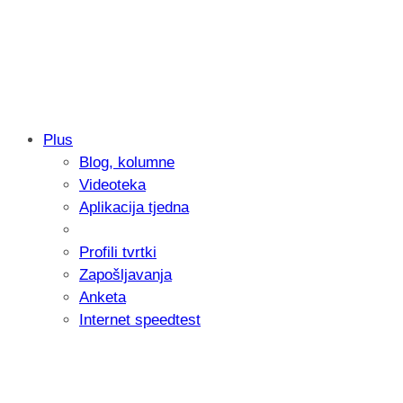
Plus
Blog, kolumne
Samsung otkrio kako je nastajala nova 
Videoteka
donijelo tanje i izdržljivije preklopne ur
Aplikacija tjedna
Profili tvrtki
Zapošljavanja
Anketa
Internet speedtest