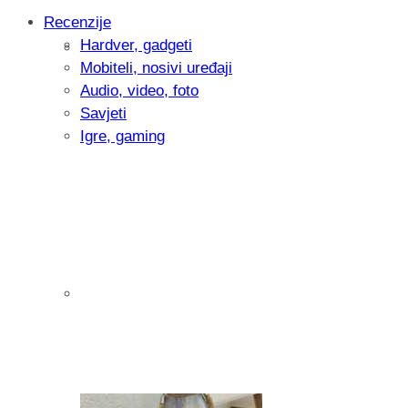
Recenzije
Hardver, gadgeti
Intervju: Goran Jović, fotograf - Hrvatsk
Mobiteli, nosivi uređaji
Audio, video, foto
Savjeti
Igre, gaming
Pitamo vas: Koliko često koristite AI al