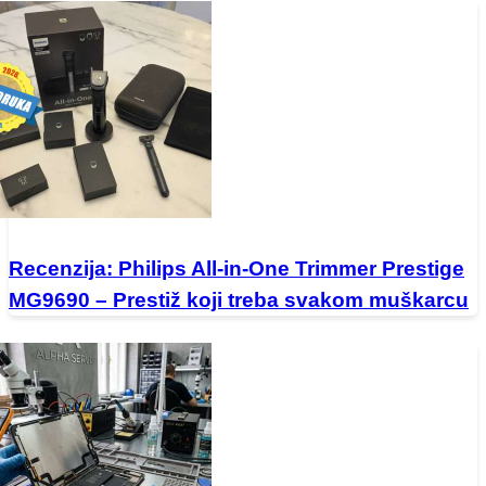
Recenzija: Philips All-in-One Trimmer Prestige
MG9690 – Prestiž koji treba svakom muškarcu