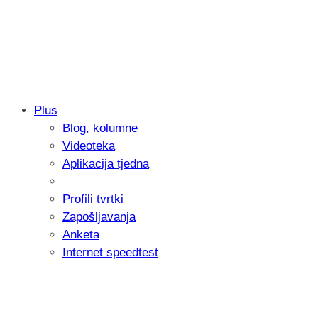
Plus
Blog, kolumne
Samsung otkrio kako je nastajala nova 
Videoteka
donijelo tanje i izdržljivije preklopne ur
Aplikacija tjedna
Profili tvrtki
Zapošljavanja
Anketa
Internet speedtest