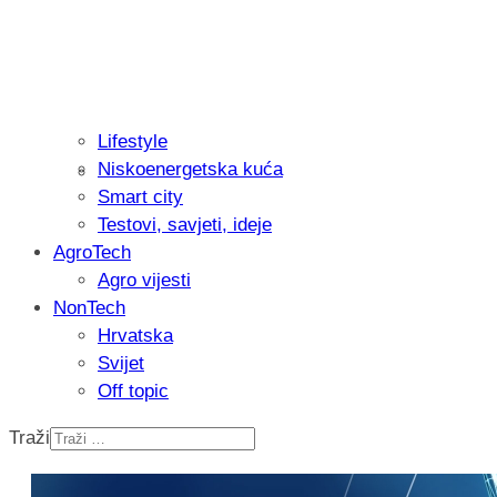
Lifestyle
Niskoenergetska kuća
Isprobali smo: Thermostar Avantgarde 
Smart city
Testovi, savjeti, ideje
AgroTech
Agro vijesti
NonTech
Hrvatska
Svijet
Off topic
Traži
Recenzija: Einhell Professional CP-EP 