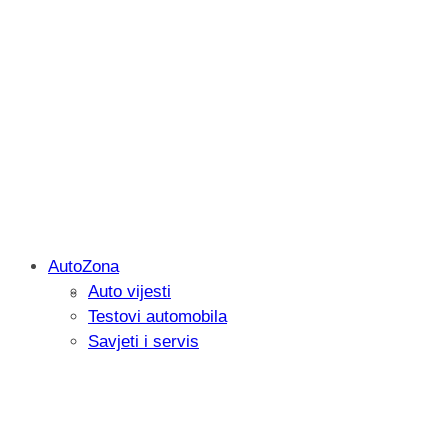
AutoZona
Auto vijesti
Savjetujemo: Što učiniti kada vaš iPad 
Testovi automobila
Savjeti i servis