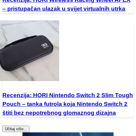
– pristupačan ulazak u svijet virtualnih utrka
Recenzija: HORI Nintendo Switch 2 Slim Tough
Pouch – tanka futrola koja Nintendo Switch 2
štiti bez nepotrebnog glomaznog dizajna
Učitaj više...