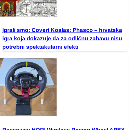
Igrali smo: Covert Koalas: Phasco – hrvatska
igra koja dokazuje da za odličnu zabavu nisu
potrebni spektakularni efekti
Recenzija: HORI Wireless Racing Wheel APEX