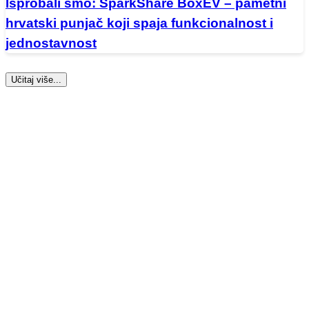
Isprobali smo: SparkShare BoxEV – pametni
hrvatski punjač koji spaja funkcionalnost i
jednostavnost
Učitaj više...