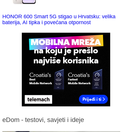
HONOR 600 Smart 5G stigao u Hrvatsku: velika
baterija, AI tipka i povećana otpornost
eDom - testovi, savjeti i ideje