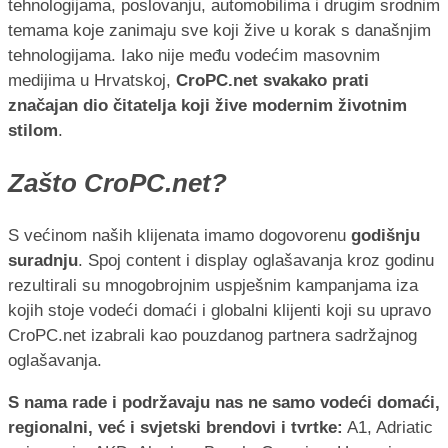
tehnologijama, poslovanju, automobilima i drugim srodnim
temama koje zanimaju sve koji žive u korak s današnjim
tehnologijama. Iako nije među vodećim masovnim
medijima u Hrvatskoj,
CroPC.net svakako prati
značajan dio čitatelja koji žive modernim životnim
stilom
.
Zašto CroPC.net?
S većinom naših klijenata imamo dogovorenu
godišnju
suradnju
. Spoj content i display oglašavanja kroz godinu
rezultirali su mnogobrojnim uspješnim kampanjama iza
kojih stoje vodeći domaći i globalni klijenti koji su upravo
CroPC.net izabrali kao pouzdanog partnera sadržajnog
oglašavanja.
S nama rade i podržavaju nas ne samo vodeći domaći,
regionalni, već i svjetski brendovi i tvrtke:
A1, Adriatic