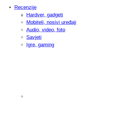
Recenzije
Hardver, gadgeti
Intervju: Goran Jović, fotograf - Hrvatsk
Mobiteli, nosivi uređaji
Audio, video, foto
Savjeti
Igre, gaming
Pitamo vas: Koliko često koristite AI al