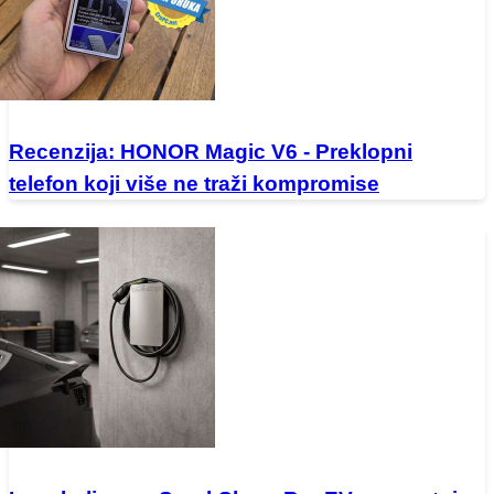
Recenzija: HONOR Magic V6 - Preklopni
telefon koji više ne traži kompromise