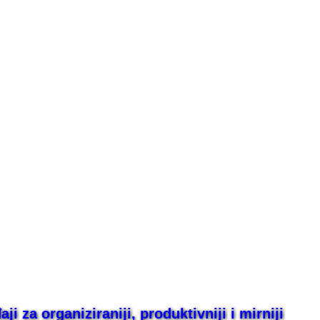
i za organiziraniji, produktivniji i mirniji