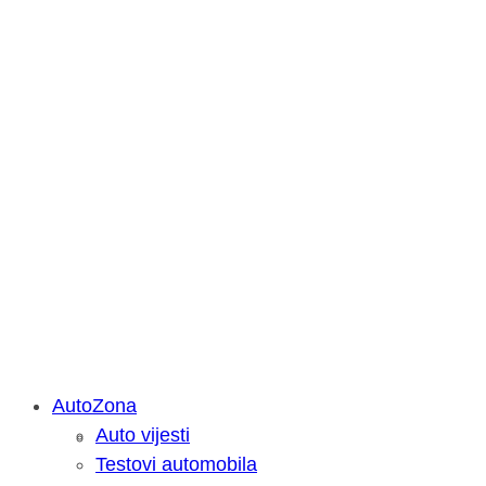
AutoZona
Auto vijesti
Savjetujemo: Što učiniti kada vaš iPa
Testovi automobila