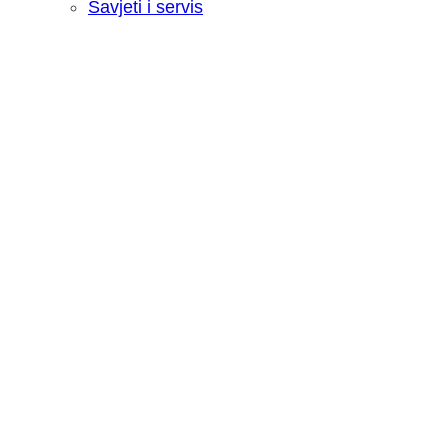
Savjeti i servis
Recenzija: HONOR Magic V6 - Preklopn