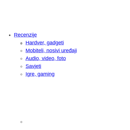
Recenzije
Hardver, gadgeti
Intervju: Goran Jović, fotograf - Hrva
Mobiteli, nosivi uređaji
Audio, video, foto
Savjeti
Igre, gaming
Pitamo vas: Koliko često koristite AI 