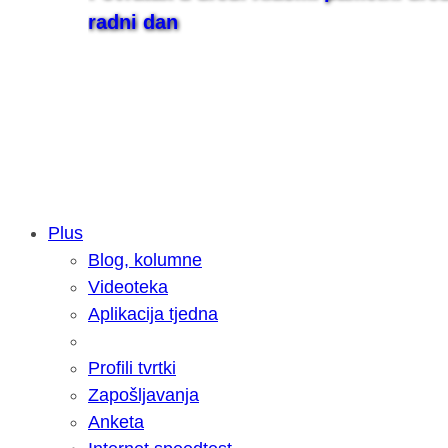
radni dan
Plus
Blog, kolumne
Samsung otkrio kako je nastajala nov
Videoteka
razvoja donijelo tanje i izdržljivije p
Aplikacija tjedna
Profili tvrtki
Zapošljavanja
Anketa