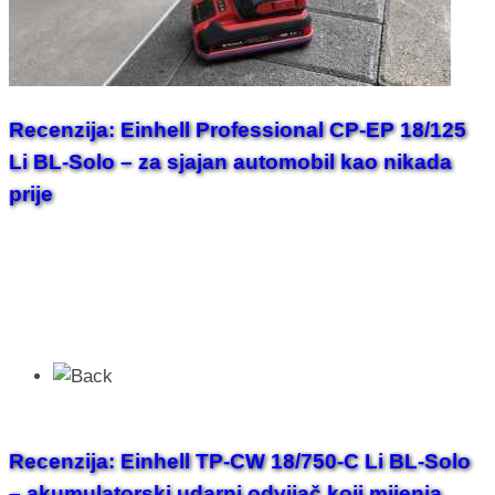
Recenzija: Einhell Professional CP-EP 18/125
Li BL-Solo – za sjajan automobil kao nikada
prije
Recenzija: Einhell TP-CW 18/750-C Li BL-Solo
– akumulatorski udarni odvijač koji mijenja