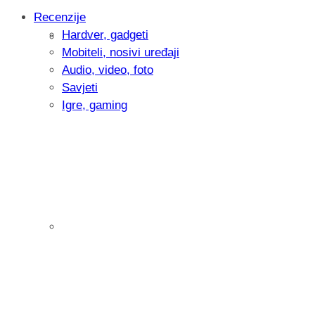
Recenzije
Hardver, gadgeti
Intervju: Goran Jović, fotograf - Hrvatsk
Mobiteli, nosivi uređaji
Audio, video, foto
Savjeti
Igre, gaming
Pitamo vas: Koliko često koristite AI al