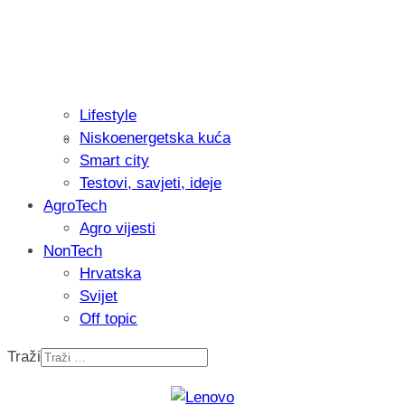
Lifestyle
Niskoenergetska kuća
Isprobali smo: Thermostar Avantgarde 
Smart city
Testovi, savjeti, ideje
AgroTech
Agro vijesti
NonTech
Hrvatska
Svijet
Off topic
Traži
Recenzija: Einhell Professional CP-EP 