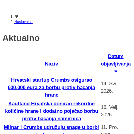
nikada prije
Naslovnica
Aktualno
Datum
Naziv
objavljivanja
Hrvatski startup Crumbs osigurao
14. Svi.
600.000 eura za borbu protiv bacanja
2026.
hrane
Kaufland Hrvatska donirao rekordne
16. Velj.
količine hrane i dodatno pojačao borbu
2026.
protiv bacanja namirnica
Mlinar i Crumbs udružuju snage u borbi
11. Pro.