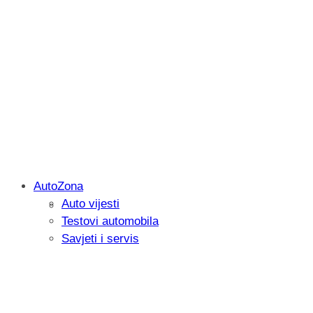
AutoZona
Auto vijesti
Savjetujemo: Što učiniti kada vaš iPad 
Testovi automobila
Savjeti i servis