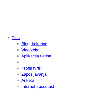
Plus
Blog, kolumne
Samsung otkrio kako je nastajala nova 
Videoteka
donijelo tanje i izdržljivije preklopne ur
Aplikacija tjedna
Profili tvrtki
Zapošljavanja
Anketa
Internet speedtest