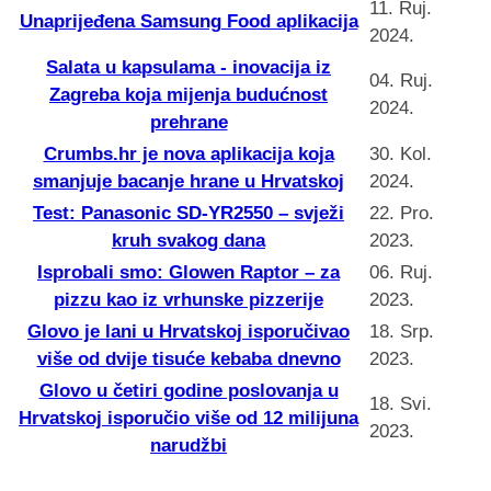
11. Ruj.
Unaprijeđena Samsung Food aplikacija
2024.
Salata u kapsulama - inovacija iz
04. Ruj.
Zagreba koja mijenja budućnost
2024.
prehrane
Crumbs.hr je nova aplikacija koja
30. Kol.
smanjuje bacanje hrane u Hrvatskoj
2024.
Test: Panasonic SD-YR2550 – svježi
22. Pro.
kruh svakog dana
2023.
Isprobali smo: Glowen Raptor – za
06. Ruj.
pizzu kao iz vrhunske pizzerije
2023.
Glovo je lani u Hrvatskoj isporučivao
18. Srp.
više od dvije tisuće kebaba dnevno
2023.
Glovo u četiri godine poslovanja u
18. Svi.
Hrvatskoj isporučio više od 12 milijuna
2023.
narudžbi