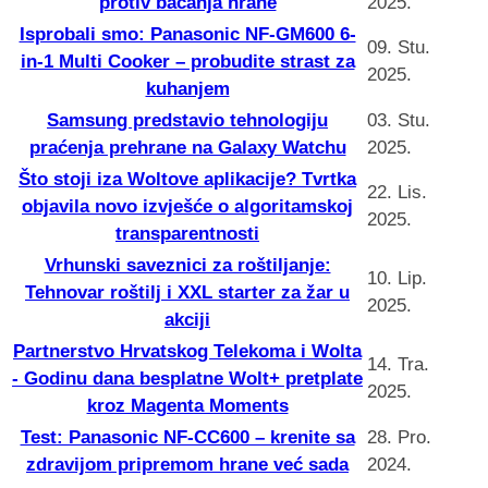
protiv bacanja hrane
2025.
Isprobali smo: Panasonic NF-GM600 6-
09. Stu.
in-1 Multi Cooker – probudite strast za
2025.
kuhanjem
Samsung predstavio tehnologiju
03. Stu.
praćenja prehrane na Galaxy Watchu
2025.
Što stoji iza Woltove aplikacije? Tvrtka
22. Lis.
objavila novo izvješće o algoritamskoj
2025.
transparentnosti
Vrhunski saveznici za roštiljanje:
10. Lip.
Tehnovar roštilj i XXL starter za žar u
2025.
akciji
Partnerstvo Hrvatskog Telekoma i Wolta
14. Tra.
- Godinu dana besplatne Wolt+ pretplate
2025.
kroz Magenta Moments
Test: Panasonic NF-CC600 – krenite sa
28. Pro.
zdravijom pripremom hrane već sada
2024.