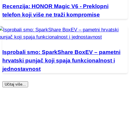
Recenzija: HONOR Magic V6 - Preklopni
telefon koji više ne traži kompromise
Isprobali smo: SparkShare BoxEV – pametni
hrvatski punjač koji spaja funkcionalnost i
jednostavnost
Učitaj više...