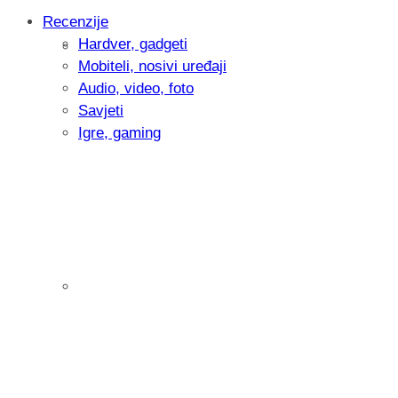
Recenzije
Hardver, gadgeti
Intervju: Goran Jović, fotograf - Hrvatsk
Mobiteli, nosivi uređaji
Audio, video, foto
Savjeti
Igre, gaming
Pitamo vas: Koliko često koristite AI al