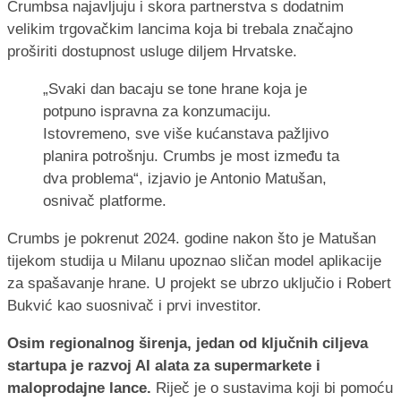
Crumbsa najavljuju i skora partnerstva s dodatnim
velikim trgovačkim lancima koja bi trebala značajno
proširiti dostupnost usluge diljem Hrvatske.
„Svaki dan bacaju se tone hrane koja je
potpuno ispravna za konzumaciju.
Istovremeno, sve više kućanstava pažljivo
planira potrošnju. Crumbs je most između ta
dva problema“, izjavio je Antonio Matušan,
osnivač platforme.
Crumbs je pokrenut 2024. godine nakon što je Matušan
tijekom studija u Milanu upoznao sličan model aplikacije
za spašavanje hrane. U projekt se ubrzo uključio i Robert
Bukvić kao suosnivač i prvi investitor.
Osim regionalnog širenja, jedan od ključnih ciljeva
startupa je razvoj AI alata za supermarkete i
maloprodajne lance.
Riječ je o sustavima koji bi pomoću