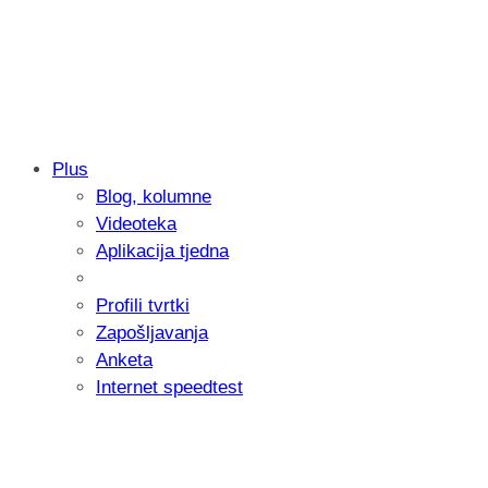
Plus
Blog, kolumne
Samsung otkrio kako je nastajala nova 
Videoteka
donijelo tanje i izdržljivije preklopne ur
Aplikacija tjedna
Profili tvrtki
Zapošljavanja
Anketa
Internet speedtest