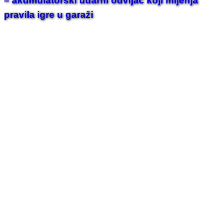
– akumulatorski udarni odvijač koji mijenja
pravila igre u garaži