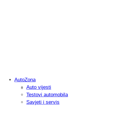
AutoZona
Auto vijesti
Savjetujemo: Što učiniti kada vaš iPad 
Testovi automobila
Savjeti i servis