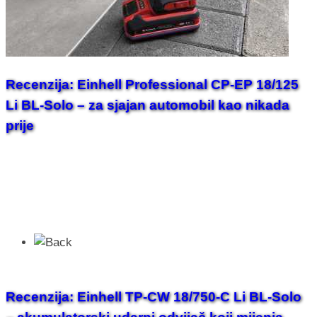
Recenzija: Einhell Professional CP-EP 18/125
Li BL-Solo – za sjajan automobil kao nikada
prije
Recenzija: Einhell TP-CW 18/750-C Li BL-Solo