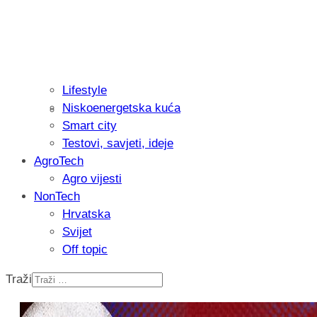
Lifestyle
Niskoenergetska kuća
Isprobali smo: Thermostar Avantgarde 
Smart city
Testovi, savjeti, ideje
AgroTech
Agro vijesti
NonTech
Hrvatska
Svijet
Off topic
Traži
Recenzija: Einhell Professional CP-EP 