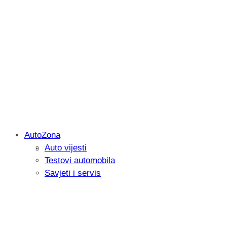
AutoZona
Auto vijesti
Savjetujemo: Što učiniti kada vaš iPad 
Testovi automobila
Savjeti i servis