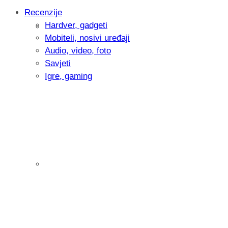
Recenzije
Hardver, gadgeti
Intervju: Goran Jović, fotograf - Hrvatsk
Mobiteli, nosivi uređaji
Audio, video, foto
Savjeti
Igre, gaming
Pitamo vas: Koliko često koristite AI al