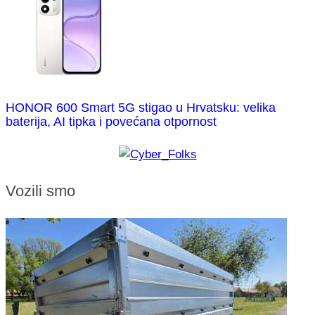
HONOR 600 Smart 5G stigao u Hrvatsku: velika
baterija, AI tipka i povećana otpornost
Vozili smo