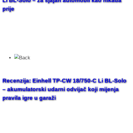
Li BL-Solo – za sjajan automobil kao nikada
prije
Recenzija: Einhell TP-CW 18/750-C Li BL-Solo
– akumulatorski udarni odvijač koji mijenja
pravila igre u garaži