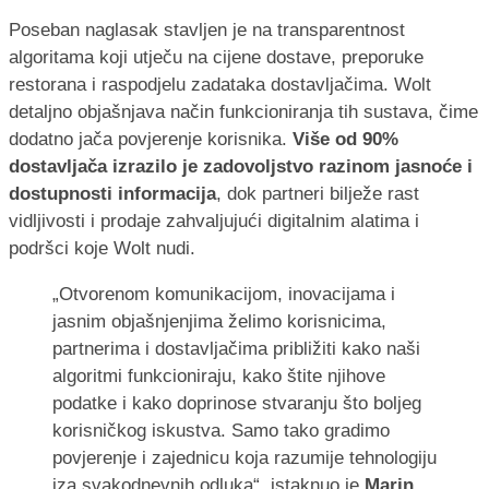
Poseban naglasak stavljen je na transparentnost
algoritama koji utječu na cijene dostave, preporuke
restorana i raspodjelu zadataka dostavljačima. Wolt
detaljno objašnjava način funkcioniranja tih sustava, čime
dodatno jača povjerenje korisnika.
Više od 90%
dostavljača izrazilo je zadovoljstvo razinom jasnoće i
dostupnosti informacija
, dok partneri bilježe rast
vidljivosti i prodaje zahvaljujući digitalnim alatima i
podršci koje Wolt nudi.
„Otvorenom komunikacijom, inovacijama i
jasnim objašnjenjima želimo korisnicima,
partnerima i dostavljačima približiti kako naši
algoritmi funkcioniraju, kako štite njihove
podatke i kako doprinose stvaranju što boljeg
korisničkog iskustva. Samo tako gradimo
povjerenje i zajednicu koja razumije tehnologiju
iza svakodnevnih odluka“, istaknuo je
Marin