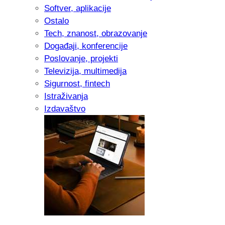
Softver, aplikacije
Ostalo
Tech, znanost, obrazovanje
Događaji, konferencije
Poslovanje, projekti
Televizija, multimedija
Sigurnost, fintech
Istraživanja
Izdavaštvo