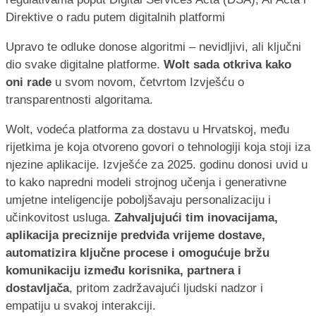
Upravo te odluke donose algoritmi – nevidljivi, ali ključni
dio svake digitalne platforme.
Wolt sada otkriva kako
oni rade
u svom novom, četvrtom Izvješću o
transparentnosti algoritama.
Wolt, vodeća platforma za dostavu u Hrvatskoj, među
rijetkima je koja otvoreno govori o tehnologiji koja stoji iza
njezine aplikacije. Izvješće za 2025. godinu donosi uvid u
to kako napredni modeli strojnog učenja i generativne
umjetne inteligencije poboljšavaju personalizaciju i
učinkovitost usluga.
Zahvaljujući tim inovacijama,
aplikacija preciznije predviđa vrijeme dostave,
automatizira ključne procese i omogućuje bržu
komunikaciju između korisnika, partnera i
dostavljača
, pritom zadržavajući ljudski nadzor i
empatiju u svakoj interakciji.