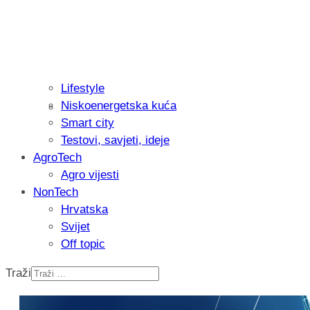
Lifestyle
Niskoenergetska kuća
Isprobali smo: Thermostar Avantgarde 
Smart city
Testovi, savjeti, ideje
AgroTech
Agro vijesti
NonTech
Hrvatska
Svijet
Off topic
Traži
Recenzija: Einhell Professional CP-EP 