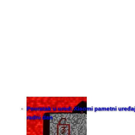
Povratak u ured: Xiaomi pametni uređaji z
radni dan