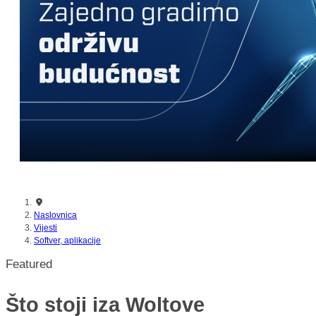
nikada prije
Naslovnica
Vijesti
Softver, aplikacije
Featured
Što stoji iza Woltove