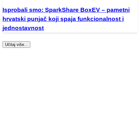
Isprobali smo: SparkShare BoxEV – pametni
hrvatski punjač koji spaja funkcionalnost i
jednostavnost
Učitaj više...