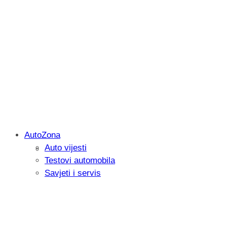
AutoZona
Auto vijesti
Savjetujemo: Što učiniti kada vaš iPad 
Testovi automobila
Savjeti i servis