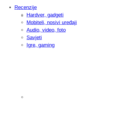
Recenzije
Hardver, gadgeti
Intervju: Goran Jović, fotograf - Hrvatsk
Mobiteli, nosivi uređaji
Audio, video, foto
Savjeti
Igre, gaming
Pitamo vas: Koliko često koristite AI al