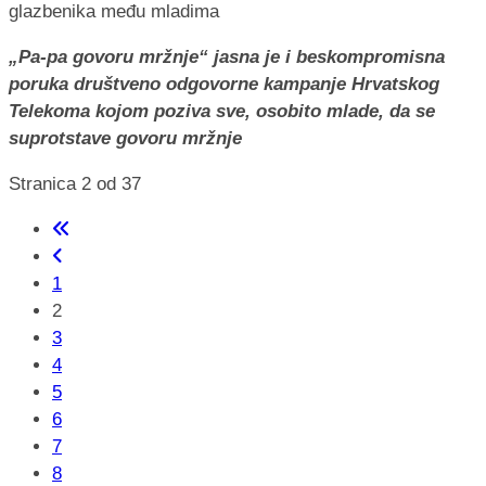
„Pa-pa govoru mržnje“ jasna je i beskompromisna
poruka društveno odgovorne kampanje Hrvatskog
Telekoma kojom poziva sve, osobito mlade, da se
suprotstave govoru mržnje
Stranica 2 od 37
1
2
3
4
5
6
7
8