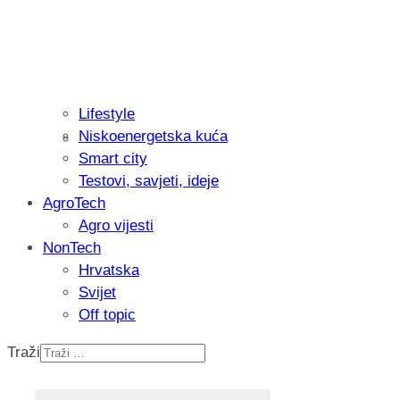
Lifestyle
Niskoenergetska kuća
Isprobali smo: Thermostar Avantgarde 
Smart city
Testovi, savjeti, ideje
AgroTech
Agro vijesti
NonTech
Hrvatska
Svijet
Off topic
Traži
Recenzija: Einhell Professional CP-EP 