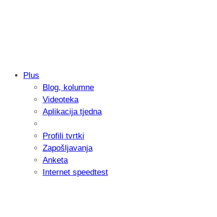
Plus
Blog, kolumne
Samsung otkrio kako je nastajala nova 
Videoteka
donijelo tanje i izdržljivije preklopne ur
Aplikacija tjedna
Profili tvrtki
Zapošljavanja
Anketa
Internet speedtest