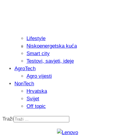
Lifestyle
Niskoenergetska kuća
Isprobali smo: Thermostar Avantgarde 
Smart city
Testovi, savjeti, ideje
AgroTech
Agro vijesti
NonTech
Hrvatska
Svijet
Off topic
Traži
Recenzija: Einhell Professional CP-EP 