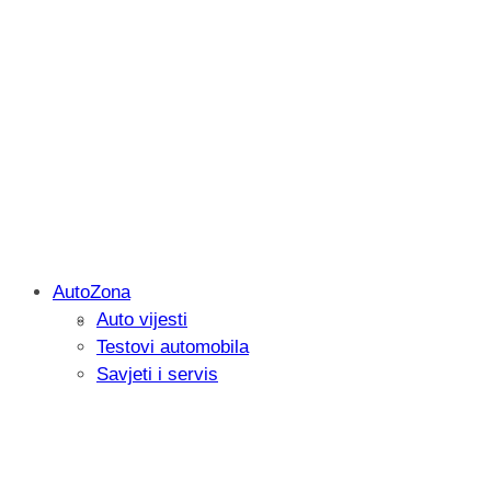
AutoZona
Auto vijesti
Savjetujemo: Što učiniti kada vaš iPad 
Testovi automobila
Savjeti i servis