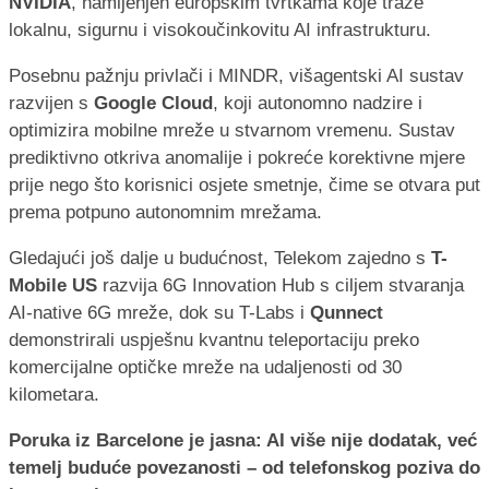
NVIDIA
, namijenjen europskim tvrtkama koje traže
lokalnu, sigurnu i visokoučinkovitu AI infrastrukturu.
Posebnu pažnju privlači i MINDR, višagentski AI sustav
razvijen s
Google Cloud
, koji autonomno nadzire i
optimizira mobilne mreže u stvarnom vremenu. Sustav
prediktivno otkriva anomalije i pokreće korektivne mjere
prije nego što korisnici osjete smetnje, čime se otvara put
prema potpuno autonomnim mrežama.
Gledajući još dalje u budućnost, Telekom zajedno s
T-
Mobile US
razvija 6G Innovation Hub s ciljem stvaranja
AI-native 6G mreže, dok su T-Labs i
Qunnect
demonstrirali uspješnu kvantnu teleportaciju preko
komercijalne optičke mreže na udaljenosti od 30
kilometara.
Poruka iz Barcelone je jasna: AI više nije dodatak, već
temelj buduće povezanosti – od telefonskog poziva do