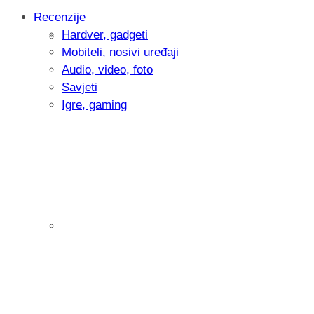
Recenzije
Hardver, gadgeti
Intervju: Goran Jović, fotograf - Hrvatsk
Mobiteli, nosivi uređaji
Audio, video, foto
Savjeti
Igre, gaming
Pitamo vas: Koliko često koristite AI al