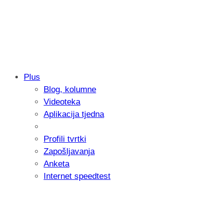
Plus
Blog, kolumne
Samsung otkrio kako je nastajala nova 
Videoteka
donijelo tanje i izdržljivije preklopne ur
Aplikacija tjedna
Profili tvrtki
Zapošljavanja
Anketa
Internet speedtest