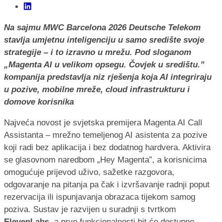
Na sajmu MWC Barcelona 2026 Deutsche Telekom
stavlja umjetnu inteligenciju u samo središte svoje
strategije – i to izravno u mrežu. Pod sloganom
„Magenta AI u velikom opsegu. Čovjek u središtu.”
kompanija predstavlja niz rješenja koja AI integriraju
u pozive, mobilne mreže, cloud infrastrukturu i
domove korisnika
Najveća novost je svjetska premijera Magenta AI Call
Assistanta – mrežno temeljenog AI asistenta za pozive
koji radi bez aplikacija i bez dodatnog hardvera. Aktivira
se glasovnom naredbom „Hey Magenta”, a korisnicima
omogućuje prijevod uživo, sažetke razgovora,
odgovaranje na pitanja pa čak i izvršavanje radnji poput
rezervacija ili ispunjavanja obrazaca tijekom samog
poziva. Sustav je razvijen u suradnji s tvrtkom
ElevenLabs
, a prve funkcionalnosti bit će dostupne