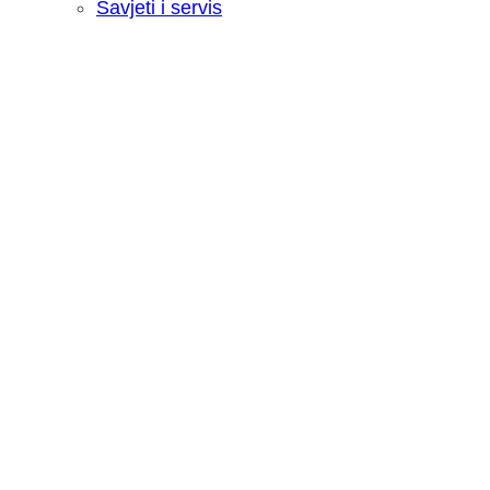
Savjeti i servis
Recenzija: HONOR Magic V6 - Preklopn