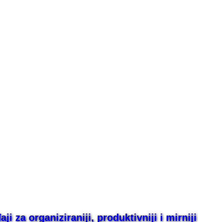
i za organiziraniji, produktivniji i mirniji