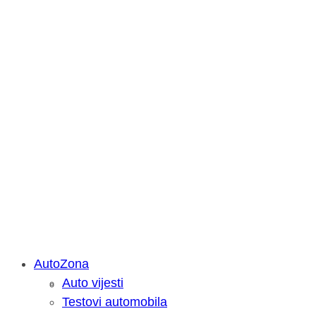
AutoZona
Auto vijesti
Savjetujemo: Što učiniti kada vaš iPa
Testovi automobila