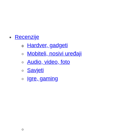
Recenzije
Hardver, gadgeti
Intervju: Goran Jović, fotograf - Hrva
Mobiteli, nosivi uređaji
Audio, video, foto
Savjeti
Igre, gaming
Pitamo vas: Koliko često koristite AI 