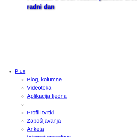
radni dan
Plus
Blog, kolumne
Samsung otkrio kako je nastajala nov
Videoteka
razvoja donijelo tanje i izdržljivije p
Aplikacija tjedna
Profili tvrtki
Zapošljavanja
Anketa