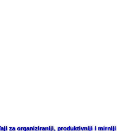
i za organiziraniji, produktivniji i mirniji