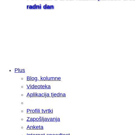
radni dan
Plus
Blog, kolumne
Samsung otkrio kako je nastajala nov
Videoteka
razvoja donijelo tanje i izdržljivije p
Aplikacija tjedna
Profili tvrtki
Zapošljavanja
Anketa