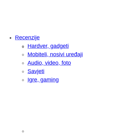
Recenzije
Hardver, gadgeti
Intervju: Goran Jović, fotograf - Hrva
Mobiteli, nosivi uređaji
Audio, video, foto
Savjeti
Igre, gaming
Pitamo vas: Koliko često koristite AI 