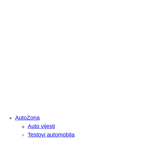
AutoZona
Auto vijesti
Savjetujemo: Što učiniti kada vaš iPa
Testovi automobila