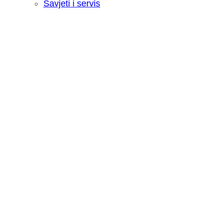
Savjeti i servis
Recenzija: HONOR Magic V6 - Preklopn