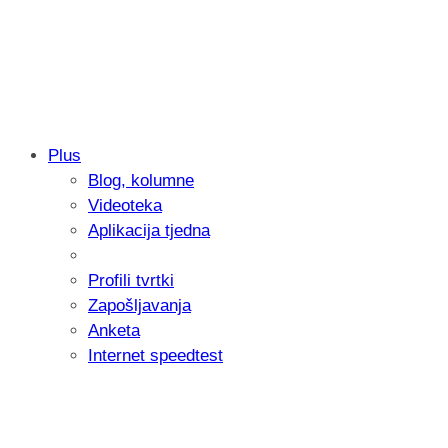
Plus
Blog, kolumne
Samsung otkrio kako je nastajala nova 
Videoteka
donijelo tanje i izdržljivije preklopne ur
Aplikacija tjedna
Profili tvrtki
Zapošljavanja
Anketa
Internet speedtest