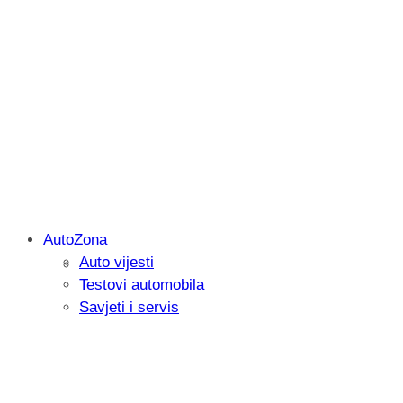
AutoZona
Auto vijesti
Savjetujemo: Što učiniti kada vaš iPad 
Testovi automobila
Savjeti i servis