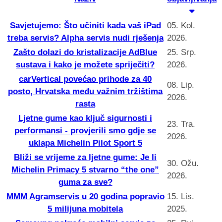
Savjetujemo: Što učiniti kada vaš iPad
05. Kol.
treba servis? Alpha servis nudi rješenja
2026.
Zašto dolazi do kristalizacije AdBlue
25. Srp.
sustava i kako je možete spriječiti?
2026.
carVertical povećao prihode za 40
08. Lip.
posto, Hrvatska među važnim tržištima
2026.
rasta
Ljetne gume kao ključ sigurnosti i
23. Tra.
performansi - provjerili smo gdje se
2026.
uklapa Michelin Pilot Sport 5
Bliži se vrijeme za ljetne gume: Je li
30. Ožu.
Michelin Primacy 5 stvarno “the one”
2026.
guma za sve?
MMM Agramservis u 20 godina popravio
15. Lis.
5 milijuna mobitela
2025.