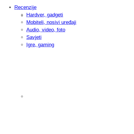
Recenzije
Hardver, gadgeti
Intervju: Goran Jović, fotograf - Hrvatsk
Mobiteli, nosivi uređaji
Audio, video, foto
Savjeti
Igre, gaming
Pitamo vas: Koliko često koristite AI al