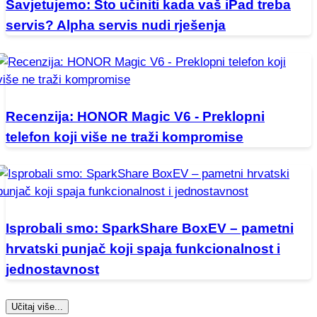
Savjetujemo: Što učiniti kada vaš iPad treba
servis? Alpha servis nudi rješenja
Recenzija: HONOR Magic V6 - Preklopni
telefon koji više ne traži kompromise
Isprobali smo: SparkShare BoxEV – pametni
hrvatski punjač koji spaja funkcionalnost i
jednostavnost
Učitaj više...