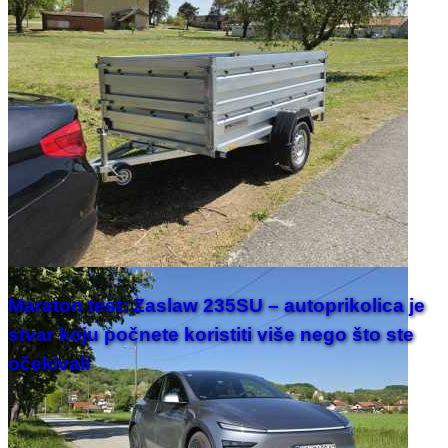
Maraton test: Zaslaw 235SU – autoprikolica je
stvar koju počnete koristiti više nego što ste
očekivali