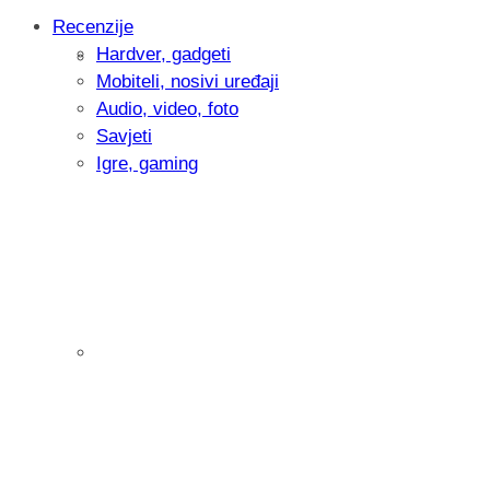
Recenzije
Hardver, gadgeti
Intervju: Goran Jović, fotograf - Hrvatsk
Mobiteli, nosivi uređaji
Audio, video, foto
Savjeti
Igre, gaming
Pitamo vas: Koliko često koristite AI al