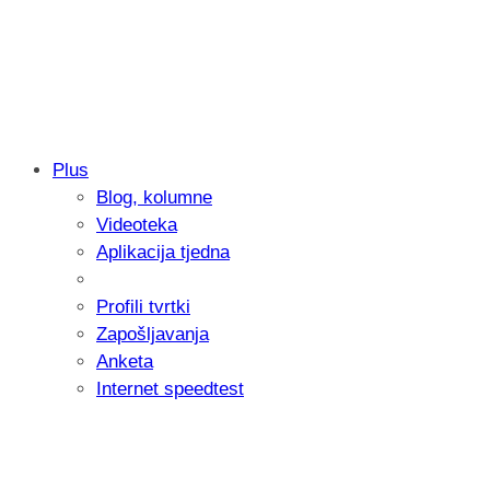
Plus
Blog, kolumne
Samsung otkrio kako je nastajala nova 
Videoteka
donijelo tanje i izdržljivije preklopne ur
Aplikacija tjedna
Profili tvrtki
Zapošljavanja
Anketa
Internet speedtest