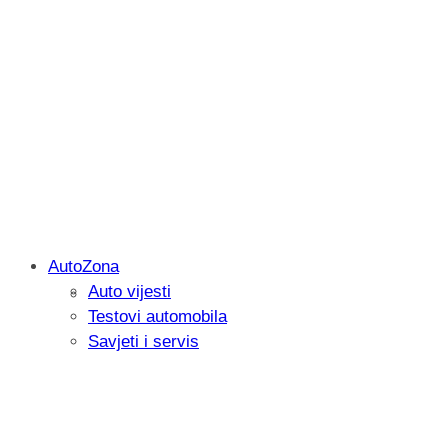
AutoZona
Auto vijesti
Savjetujemo: Što učiniti kada vaš iPad 
Testovi automobila
Savjeti i servis