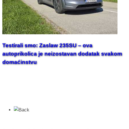
Testirali smo: Zaslaw 235SU – ova
autoprikolica je neizostavan dodatak svakom
domaćinstvu