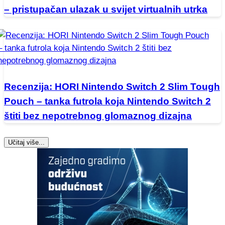
– pristupačan ulazak u svijet virtualnih utrka
Recenzija: HORI Nintendo Switch 2 Slim Tough
Pouch – tanka futrola koja Nintendo Switch 2
štiti bez nepotrebnog glomaznog dizajna
Učitaj više...