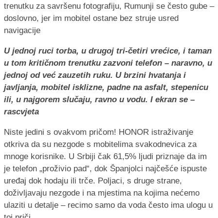
U jednoj ruci torba, u drugoj tri-četiri vrećice, i taman
u tom kritičnom trenutku zazvoni telefon – naravno, u
jednoj od već zauzetih ruku. U brzini hvatanja i
javljanja, mobitel isklizne, padne na asfalt, stepenicu
ili, u najgorem slučaju, ravno u vodu. I ekran se –
rascvjeta
Niste jedini s ovakvom pričom! HONOR istraživanje
otkriva da su nezgode s mobitelima svakodnevica za
mnoge korisnike. U Srbiji čak 61,5% ljudi priznaje da im
je telefon „proživio pad“, dok Španjolci najčešće ispuste
uređaj dok hodaju ili trče. Poljaci, s druge strane,
doživljavaju nezgode i na mjestima na kojima nećemo
ulaziti u detalje – recimo samo da voda često ima ulogu u
toj priči.