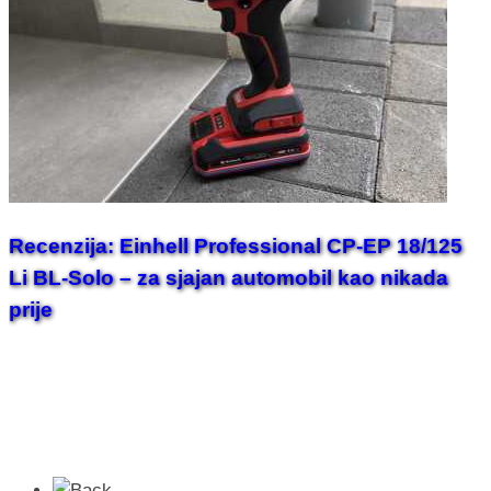
Recenzija: Einhell Professional CP-EP 18/125
Li BL-Solo – za sjajan automobil kao nikada
prije