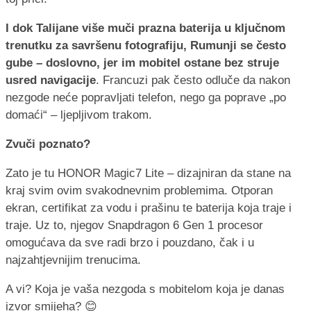
I dok Talijane više muči prazna baterija u ključnom
trenutku za savršenu fotografiju, Rumunji se često
gube – doslovno, jer im mobitel ostane bez struje
usred navigacije
. Francuzi pak često odluče da nakon
nezgode neće popravljati telefon, nego ga poprave „po
domaći“ – ljepljivom trakom.
Zvuči poznato?
Zato je tu HONOR Magic7 Lite – dizajniran da stane na
kraj svim ovim svakodnevnim problemima. Otporan
ekran, certifikat za vodu i prašinu te baterija koja traje i
traje. Uz to, njegov Snapdragon 6 Gen 1 procesor
omogućava da sve radi brzo i pouzdano, čak i u
najzahtjevnijim trenucima.
A vi? Koja je vaša nezgoda s mobitelom koja je danas
izvor smijeha? 😊