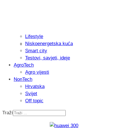
Lifestyle
Niskoenergetska kuća
Isprobali smo: Thermostar Avantgarde 
Smart city
Testovi, savjeti, ideje
AgroTech
Agro vijesti
NonTech
Hrvatska
Svijet
Off topic
Traži
Recenzija: Einhell Professional CP-EP 