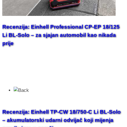
Recenzija: Einhell Professional CP-EP 18/125
Li BL-Solo – za sjajan automobil kao nikada
prije
Recenzija: Einhell TP-CW 18/750-C Li BL-Solo
– akumulatorski udarni odvijač koji mijenja