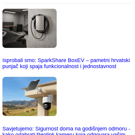
Isprobali smo: SparkShare BoxEV – pametni hrvatski
punjač koji spaja funkcionalnost i jednostavnost
Savjetujemo: Sigurnost doma na godišnjem odmoru -
kako odabrati Reolink kameru koja odgovara vašim