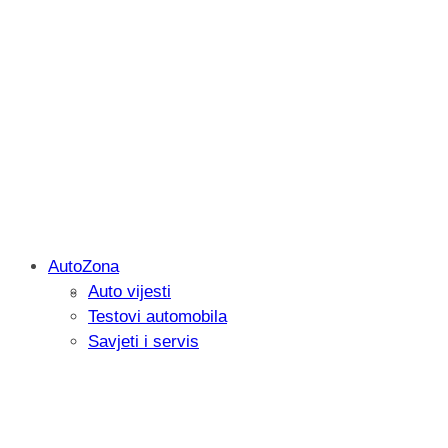
AutoZona
Auto vijesti
Savjetujemo: Što učiniti kada vaš iPad 
Testovi automobila
Savjeti i servis