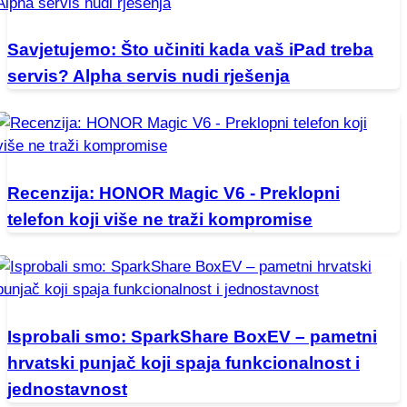
Savjetujemo: Što učiniti kada vaš iPad treba
servis? Alpha servis nudi rješenja
Recenzija: HONOR Magic V6 - Preklopni
telefon koji više ne traži kompromise
Isprobali smo: SparkShare BoxEV – pametni
hrvatski punjač koji spaja funkcionalnost i
jednostavnost