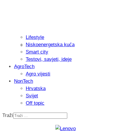
Lifestyle
Niskoenergetska kuća
Isprobali smo: Thermostar Avantgarde 
Smart city
Testovi, savjeti, ideje
AgroTech
Agro vijesti
NonTech
Hrvatska
Svijet
Off topic
Traži
Recenzija: Einhell Professional CP-EP 