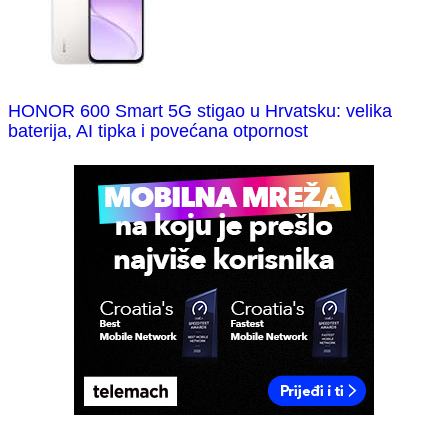
HONOR 600 Smart 5G stigao u Hrvatsku: velika
baterija, AI tipka i povećana otpornost