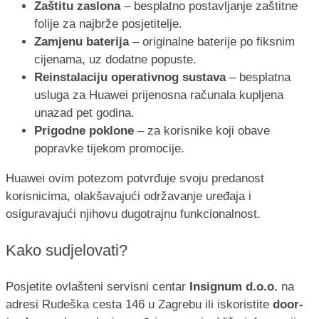
Zaštitu zaslona
– besplatno postavljanje zaštitne
folije za najbrže posjetitelje.
Zamjenu baterija
– originalne baterije po fiksnim
cijenama, uz dodatne popuste.
Reinstalaciju operativnog sustava
– besplatna
usluga za Huawei prijenosna računala kupljena
unazad pet godina.
Prigodne poklone
– za korisnike koji obave
popravke tijekom promocije.
Huawei ovim potezom potvrđuje svoju predanost
korisnicima, olakšavajući održavanje uređaja i
osiguravajući njihovu dugotrajnu funkcionalnost.
Kako sudjelovati?
Posjetite ovlašteni servisni centar
Insignum d.o.o.
na
adresi Rudeška cesta 146 u Zagrebu ili iskoristite
door-