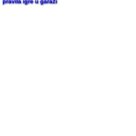
pravila igre u garaži