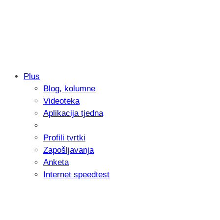
Plus
Blog, kolumne
Samsung otkrio kako je nastajala nova 
Videoteka
donijelo tanje i izdržljivije preklopne ur
Aplikacija tjedna
Profili tvrtki
Zapošljavanja
Anketa
Internet speedtest