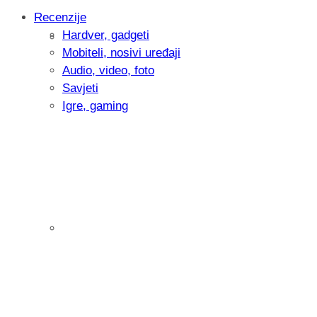
Recenzije
Hardver, gadgeti
Intervju: Goran Jović, fotograf - Hrvatsk
Mobiteli, nosivi uređaji
Audio, video, foto
Savjeti
Igre, gaming
Pitamo vas: Koliko često koristite AI al