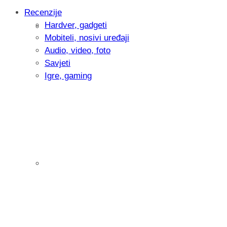
Recenzije
Hardver, gadgeti
Intervju: Goran Jović, fotograf - Hrvatsk
Mobiteli, nosivi uređaji
Audio, video, foto
Savjeti
Igre, gaming
Pitamo vas: Koliko često koristite AI al