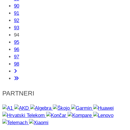
90
91
92
93
94
95
96
97
98
PARTNERI