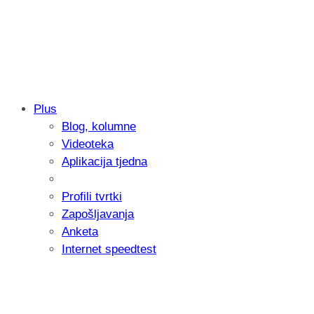
Plus
Blog, kolumne
Samsung otkrio kako je nastajala nova 
Videoteka
donijelo tanje i izdržljivije preklopne ur
Aplikacija tjedna
Profili tvrtki
Zapošljavanja
Anketa
Internet speedtest