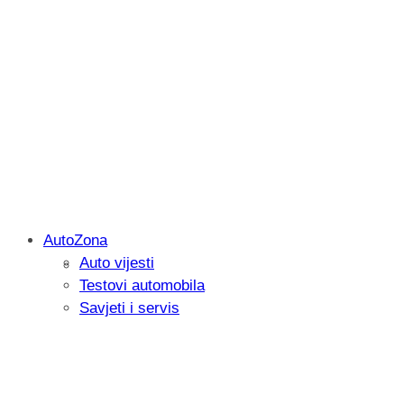
AutoZona
Auto vijesti
Savjetujemo: Što učiniti kada vaš iPad 
Testovi automobila
Savjeti i servis