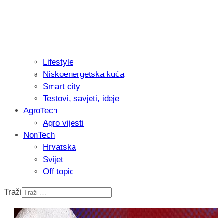
Lifestyle
Niskoenergetska kuća
Recenzija: Philips All-in-One Trimmer 
Smart city
muškarcu
Testovi, savjeti, ideje
AgroTech
Agro vijesti
NonTech
Hrvatska
Svijet
Off topic
Traži
Isprobali smo: Thermostar Avantgarde 