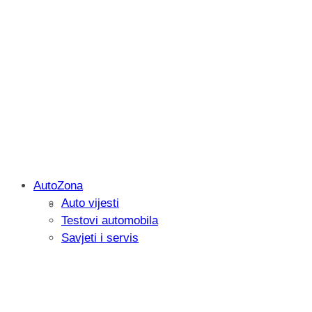
AutoZona
Auto vijesti
Savjetujemo: Što učiniti kada vaš iPad 
Testovi automobila
Savjeti i servis