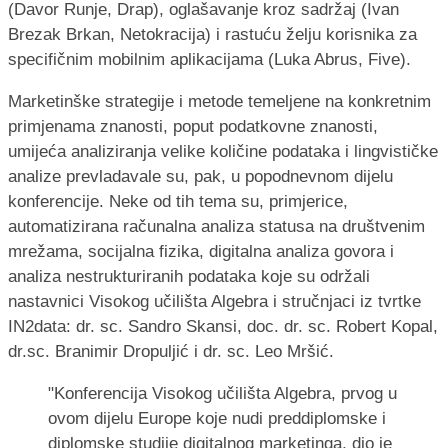
(Davor Runje, Drap), oglašavanje kroz sadržaj (Ivan
Brezak Brkan, Netokracija) i rastuću želju korisnika za
specifičnim mobilnim aplikacijama (Luka Abrus, Five).
Marketinške strategije i metode temeljene na konkretnim
primjenama znanosti, poput podatkovne znanosti,
umijeća analiziranja velike količine podataka i lingvističke
analize prevladavale su, pak, u popodnevnom dijelu
konferencije. Neke od tih tema su, primjerice,
automatizirana računalna analiza statusa na društvenim
mrežama, socijalna fizika, digitalna analiza govora i
analiza nestrukturiranih podataka koje su održali
nastavnici Visokog učilišta Algebra i stručnjaci iz tvrtke
IN2data: dr. sc. Sandro Skansi, doc. dr. sc. Robert Kopal,
dr.sc. Branimir Dropuljić i dr. sc. Leo Mršić.
"Konferencija Visokog učilišta Algebra, prvog u
ovom dijelu Europe koje nudi preddiplomske i
diplomske studije digitalnog marketinga, dio je