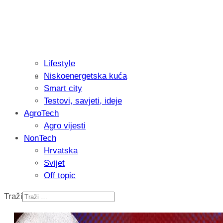
Lifestyle
Niskoenergetska kuća
Isprobali smo: Thermostar Avantgarde 
Smart city
Testovi, savjeti, ideje
AgroTech
Agro vijesti
NonTech
Hrvatska
Svijet
Off topic
Traži
Recenzija: Einhell Professional CP-EP 