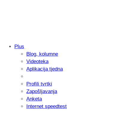
Plus
Blog, kolumne
Samsung otkrio kako je nastajala nova 
Videoteka
donijelo tanje i izdržljivije preklopne ur
Aplikacija tjedna
Profili tvrtki
Zapošljavanja
Anketa
Internet speedtest