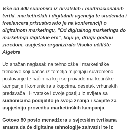
Više od 400 sudionika iz hrvatskih i multinacionalnih
tvrtki, marketinških i digitalnih agencija te studenata i
freelancera prisustvovalo je na konferenciji o
digitalnom marketingu, "Od digitalnog marketinga do
marketinga digitalne ere", koju je, drugu godinu
zaredom, uspješno organiziralo Visoko učilište
Algebra
Uz snažan naglasak na tehnološke i marketinške
trendove koji danas iz temelja mijenjaju suvremeno
poslovanje te način na koji se provode marketinške
kampanje i komunicira s kupcima, desetak vrhunskih
predavača i Hrvatske i dvoje gostiju iz svijeta sa
sudionicima podijelilo je svoja znanja i savjete za
uspješniju provedbu marketinških kampanja
.
Gotovo 80 posto menadžera u svjetskim tvrtkama
smatra da će digitalne tehnologije zahvatiti te iz