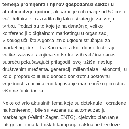
temelja promijeniti i njihov gospodarski sektor u
sljedeće dvije godine
, ali samo je njih manje od 50 posto
već definiralo i razradilo digitalnu strategiju za svoju
tvrtku. Podaci su to koje je na današnjoj velikoj
konferenciji o digitalnom marketingu u organizaciji
Visokog učilišta Algebra iznio ugledni stručnjak za
marketing, dr.sc. Ira Kaufman, a koji dobro ilustriraju
velike izazove s kojima se tvrtke svih veličina danas
susreću pokušavajući prilagoditi svoj tržišni nastup
društvenim mrežama, generaciji millennialsa i ekonomiji u
kojoj preporuka ili like donose konkretnu poslovnu
vrijednost, a uobičajeno kupovanje marketinškog prostora
više ne funkcionira.
Neke od vrlo aktualnih tema koje su dotaknute i obrađene
na konferenciji bile su vezane uz automatizaciju
marketinga (Velimir Žagar, ENTG), cjelovito planiranje
integriranih marketinških kampanja i aktualne trendove