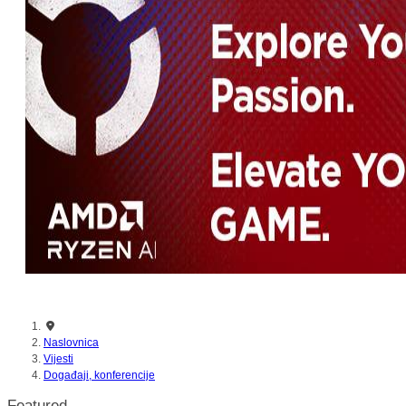
nikada prije
Naslovnica
Vijesti
Događaji, konferencije
Featured