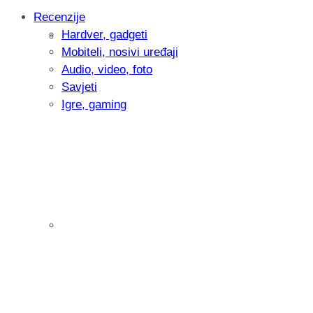
Recenzije
Hardver, gadgeti
Intervju: Goran Jović, fotograf - Hrvatsk
Mobiteli, nosivi uređaji
Audio, video, foto
Savjeti
Igre, gaming
Pitamo vas: Koliko često koristite AI al