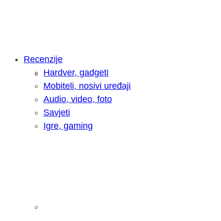
Recenzije
Hardver, gadgeti
Intervju: Goran Jović, fotograf - Hrva
Mobiteli, nosivi uređaji
Audio, video, foto
Savjeti
Igre, gaming
Pitamo vas: Koliko često koristite AI 