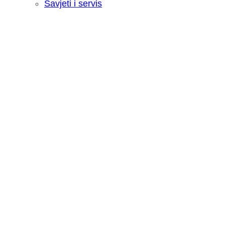
Savjeti i servis
Recenzija: HONOR Magic V6 - Preklopn