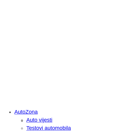
AutoZona
Auto vijesti
Savjetujemo: Što učiniti kada vaš iPa
Testovi automobila