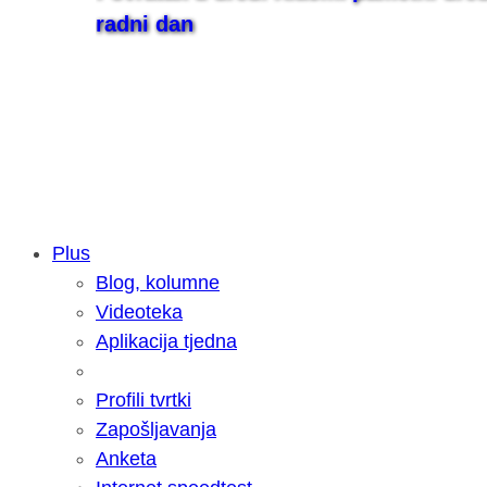
radni dan
Plus
Blog, kolumne
Samsung otkrio kako je nastajala nov
Videoteka
razvoja donijelo tanje i izdržljivije p
Aplikacija tjedna
Profili tvrtki
Zapošljavanja
Anketa