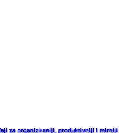
i za organiziraniji, produktivniji i mirniji