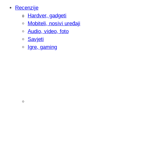
Recenzije
Hardver, gadgeti
Intervju: Goran Jović, fotograf - Hrvatsk
Mobiteli, nosivi uređaji
Audio, video, foto
Savjeti
Igre, gaming
Pitamo vas: Koliko često koristite AI al