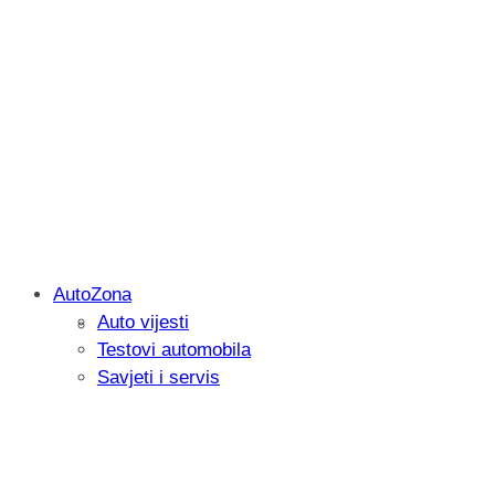
AutoZona
Auto vijesti
Savjetujemo: Što učiniti kada vaš iPad 
Testovi automobila
Savjeti i servis