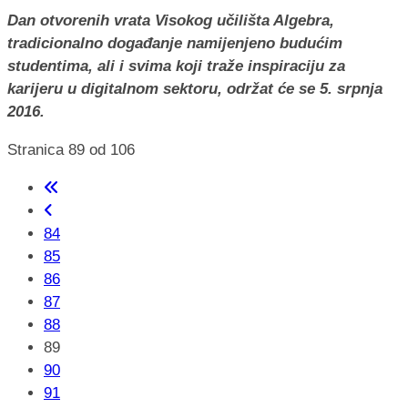
Dan otvorenih vrata Visokog učilišta Algebra,
tradicionalno događanje namijenjeno budućim
studentima, ali i svima koji traže inspiraciju za
karijeru u digitalnom sektoru, održat će se 5. srpnja
2016.
Stranica 89 od 106
84
85
86
87
88
89
90
91