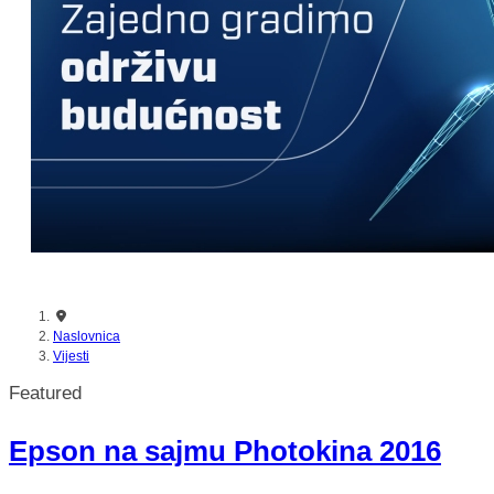
nikada prije
Naslovnica
Vijesti
Featured
Epson na sajmu Photokina 2016