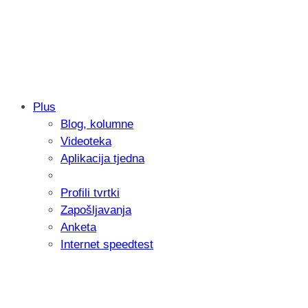
Plus
Blog, kolumne
Samsung otkrio kako je nastajala nova 
Videoteka
donijelo tanje i izdržljivije preklopne ur
Aplikacija tjedna
Profili tvrtki
Zapošljavanja
Anketa
Internet speedtest