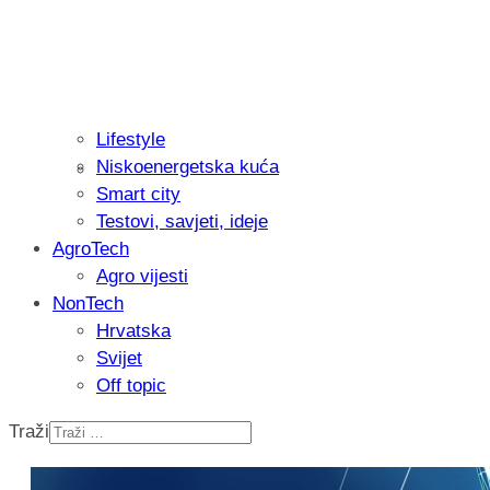
Lifestyle
Niskoenergetska kuća
Isprobali smo: Thermostar Avantgarde 
Smart city
Testovi, savjeti, ideje
AgroTech
Agro vijesti
NonTech
Hrvatska
Svijet
Off topic
Traži
Recenzija: Einhell Professional CP-EP 