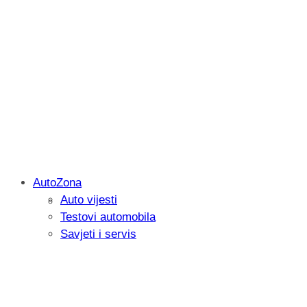
AutoZona
Auto vijesti
Igrali smo: Marvel Tōkon: Fighting Soul
Testovi automobila
kako privući igrača
Savjeti i servis