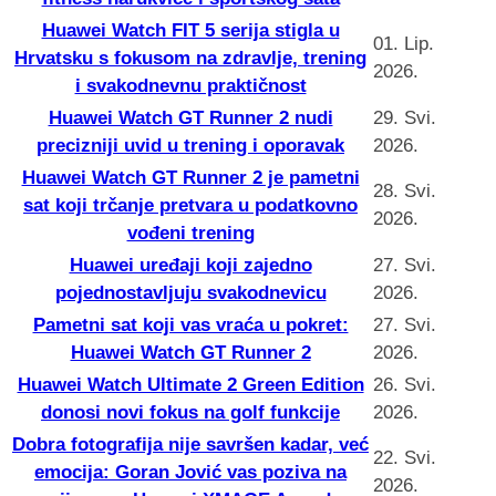
Huawei Watch FIT 5 serija stigla u
01. Lip.
Hrvatsku s fokusom na zdravlje, trening
2026.
i svakodnevnu praktičnost
Huawei Watch GT Runner 2 nudi
29. Svi.
precizniji uvid u trening i oporavak
2026.
Huawei Watch GT Runner 2 je pametni
28. Svi.
sat koji trčanje pretvara u podatkovno
2026.
vođeni trening
Huawei uređaji koji zajedno
27. Svi.
pojednostavljuju svakodnevicu
2026.
Pametni sat koji vas vraća u pokret:
27. Svi.
Huawei Watch GT Runner 2
2026.
Huawei Watch Ultimate 2 Green Edition
26. Svi.
donosi novi fokus na golf funkcije
2026.
Dobra fotografija nije savršen kadar, već
22. Svi.
emocija: Goran Jović vas poziva na
2026.