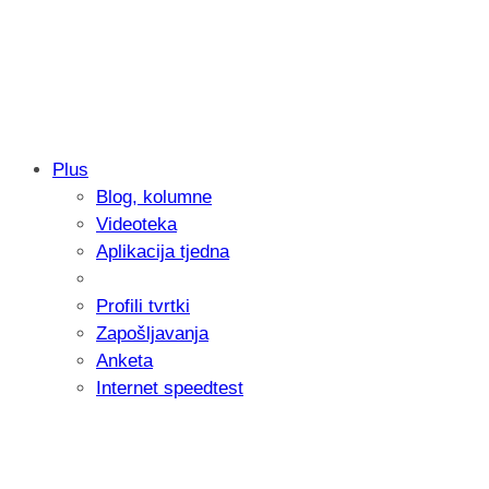
Plus
Blog, kolumne
Sony predstavlja objektiv FE 100-400m
Videoteka
654 grama
Aplikacija tjedna
Profili tvrtki
Zapošljavanja
Anketa
Internet speedtest