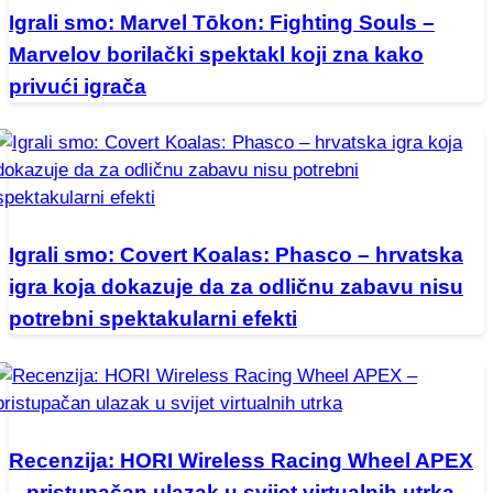
Igrali smo: Marvel Tōkon: Fighting Souls –
Marvelov borilački spektakl koji zna kako
privući igrača
Igrali smo: Covert Koalas: Phasco – hrvatska
igra koja dokazuje da za odličnu zabavu nisu
potrebni spektakularni efekti
Recenzija: HORI Wireless Racing Wheel APEX
– pristupačan ulazak u svijet virtualnih utrka