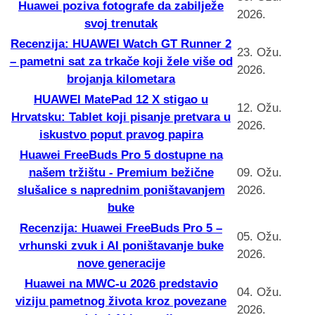
Huawei poziva fotografe da zabilježe
2026.
svoj trenutak
Recenzija: HUAWEI Watch GT Runner 2
23. Ožu.
– pametni sat za trkače koji žele više od
2026.
brojanja kilometara
HUAWEI MatePad 12 X stigao u
12. Ožu.
Hrvatsku: Tablet koji pisanje pretvara u
2026.
iskustvo poput pravog papira
Huawei FreeBuds Pro 5 dostupne na
našem tržištu - Premium bežične
09. Ožu.
slušalice s naprednim poništavanjem
2026.
buke
Recenzija: Huawei FreeBuds Pro 5 –
05. Ožu.
vrhunski zvuk i AI poništavanje buke
2026.
nove generacije
Huawei na MWC-u 2026 predstavio
04. Ožu.
viziju pametnog života kroz povezane
2026.