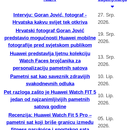
Intervju: Goran Jović, fotograf -
27. Srp.
Hrvatska kakvu svijet tek otkriva
2026.
Hrvatski fotograf Goran Jović
19. Srp.
predstavio mogućnosti Huawei mobilne
2026.
fotografije pred svjetskom publikom
Huawei predstavlja ljetnu kolekciju
13. Srp.
Watch Faces brojčanika za
2026.
personalizaciju pametnih satova
Pametni sat kao saveznik zdravijih
10. Lip.
svakodnevnih odluka
2026.
Pet razloga zašto je Huawei Watch FIT 5
10. Lip.
jedan od najzanimljivijih pametnih
2026.
satova godine
Recenzija: Huawei Watch Fit 5 Pro –
05. Lip.
pametni sat koji briše granicu između
2026.
fitness narukvice i sportskog sata