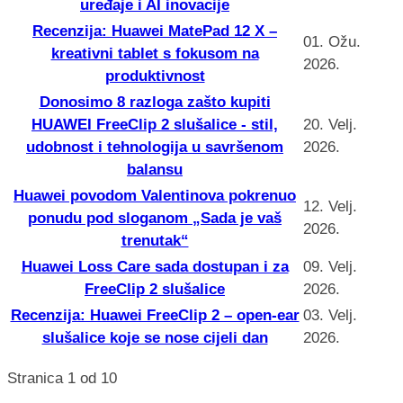
uređaje i AI inovacije
Recenzija: Huawei MatePad 12 X –
01. Ožu.
kreativni tablet s fokusom na
2026.
produktivnost
Donosimo 8 razloga zašto kupiti
HUAWEI FreeClip 2 slušalice - stil,
20. Velj.
udobnost i tehnologija u savršenom
2026.
balansu
Huawei povodom Valentinova pokrenuo
12. Velj.
ponudu pod sloganom „Sada je vaš
2026.
trenutak“
Huawei Loss Care sada dostupan i za
09. Velj.
FreeClip 2 slušalice
2026.
Recenzija: Huawei FreeClip 2 – open-ear
03. Velj.
slušalice koje se nose cijeli dan
2026.
Stranica 1 od 10