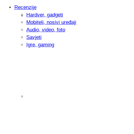
Recenzije
Hardver, gadgeti
Intervju: Goran Jović, fotograf - Hrvatsk
Mobiteli, nosivi uređaji
Audio, video, foto
Savjeti
Igre, gaming
Pitamo vas: Koliko često koristite AI al