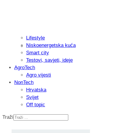
Lifestyle
Niskoenergetska kuća
Recenzija: Philips All-in-One Trimmer 
Smart city
muškarcu
Testovi, savjeti, ideje
AgroTech
Agro vijesti
NonTech
Hrvatska
Svijet
Off topic
Traži
Isprobali smo: Thermostar Avantgarde 