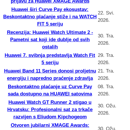
prijavu za Huawei XMAGE Awards
Huawei širi Curve Pay ekosustav:
22. Svi.
Beskontaktno plaćanje stiže i na WATCH
2026.
FIT 5 seriju
Recenzija: Huawei Watch Ultimate 2 -
30. Tra.
Pametni sat koji ide dublje od svih
2026.
ostalih
Huawei 7. svibnja predstavlja Watch Fit
29. Tra.
5 seriju
2026.
Huawei Band 11 Series donosi proljetnu
21. Tra.
energiju i napredno praćenje zdravlja
2026.
Beskontaktno plaćanje uz Curve Pay
08. Tra.
sada dostupno na HUAWEI satovima
2026.
Huawei Watch GT Runner 2 stigao u
30. Ožu.
Hrvatsku: Profesionalni sat za trkače
2026.
razvijen s Eliudom Kipchogeom
Otvoren jubilarni XMAGE Awards:
30. Ožu.