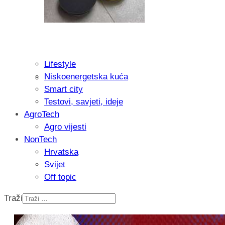
Lifestyle
Niskoenergetska kuća
Isprobali smo: Thermostar Avantgarde 
Smart city
Testovi, savjeti, ideje
AgroTech
Agro vijesti
NonTech
Hrvatska
Svijet
Off topic
Traži
Recenzija: Einhell Professional CP-EP 