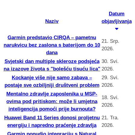
Datum
Naziv
objavljivanja
Garmin predstavio CIRQA – pametnu
21. Srp.
narukvicu bez zaslona s baterijom do 10
2026.
dana
Svjetski dan multiple skleroze podsjeća
30. Svi.
na izazove života s "bolešću tisuću lica"
2026.
Kockanje više nije samo zabava –
29. Svi.
postaje sve ozbiljniji društveni problem
2026.
Mentalno zdravlje zaposlenika u MSP-
18. Svi.
ovima pod pritiskom: može li umjetna
2026.
inteligencija pomoći prije burnouta?
Huawei Band 11 Series donosi proljetnu
21. Tra.
energiju i napredno praćenje zdravlja
2026.
Garmin ponudio integraciju s Natural