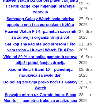
Huawei Watch D2 donosi plavu varijantu
09. Ruj.
i certifikacije koje mijenjaju praćenje
2025.
zdravlja
Samsung Galaxy Watch sada otkriva
27. Srp.
apneju u snu i na europskom tržištu
2025.
Huawei Watch Fit 4: pametan saveznik
27. Srp.
za zdraviji i organiziraniji život
2025.
Sat koji zna kad ste pod stresom i što
21. Srp.
vam treba – Huawei Watch Fit 4 Pro
2025.
Više od 80 % korisnika pametnih satova
16. Srp.
bilježi poboljšanje zdravlja
2025.
Xiaomi Smart Band 10 – pametnija
03. Srp.
narukvica za svaki dan
2025.
Do boljeg zdravlja preko noći uz Galaxy
25. Lip.
Watch
2025.
Spavajte mirno uz Garmin Index Sleep
23. Lip.
Monitor – pametnu traku za analizu sna
2025.