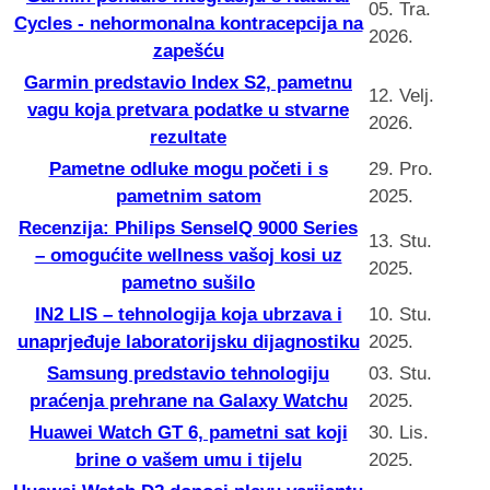
05. Tra.
Cycles - nehormonalna kontracepcija na
2026.
zapešću
Garmin predstavio Index S2, pametnu
12. Velj.
vagu koja pretvara podatke u stvarne
2026.
rezultate
Pametne odluke mogu početi i s
29. Pro.
pametnim satom
2025.
Recenzija: Philips SenseIQ 9000 Series
13. Stu.
– omogućite wellness vašoj kosi uz
2025.
pametno sušilo
IN2 LIS – tehnologija koja ubrzava i
10. Stu.
unaprjeđuje laboratorijsku dijagnostiku
2025.
Samsung predstavio tehnologiju
03. Stu.
praćenja prehrane na Galaxy Watchu
2025.
Huawei Watch GT 6, pametni sat koji
30. Lis.
brine o vašem umu i tijelu
2025.