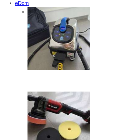
eDom
Isprobali smo: SparkShare BoxEV – pam
funkcionalnost i jednostavnost
Zašto dolazi do kristalizacije AdBlue su