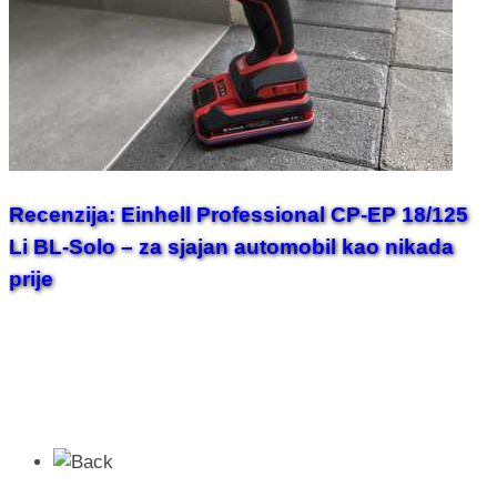
Recenzija: Einhell Professional CP-EP 18/125
Li BL-Solo – za sjajan automobil kao nikada
prije