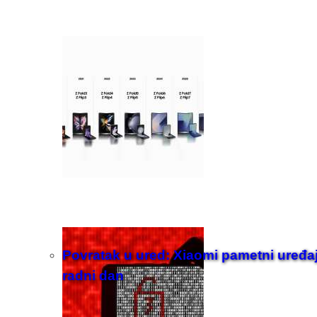
Povratak u ured: Xiaomi pametni uređaji z
radni dan