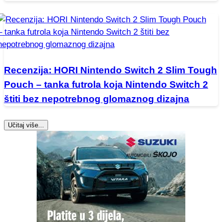
Recenzija: HORI Nintendo Switch 2 Slim Tough
Pouch – tanka futrola koja Nintendo Switch 2
štiti bez nepotrebnog glomaznog dizajna
Učitaj više...