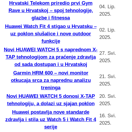
Hrvatski Telekom priredio prvi Gym
04. Lip.
Rave u Hrvatskoj – spoj tehnologije,
2025.
glazbe i fitnessa
Huawei Watch Fit 4 stigao u Hrvatsku –
02. Lip.
uz poklon slušalice i nove outdoor
2025.
funkcije
Novi HUAWEI WATCH 5 s naprednom X-
27. Svi.
TAP tehnologijom za praćenje zdravlja
2025.
od sada dostupan i u Hrvatskoj
Garmin HRM 600 – novi monitor
21. Svi.
otkucaja srca za naprednu analizu
2025.
treninga
Novi HUAWEI WATCH 5 donosi X-TAP
20. Svi.
tehnologiju, a dolazi uz sjajan poklon
2025.
Huawei postavlja nove standarde
16. Svi.
zdravlja i stila uz Watch 5 i Watch Fit 4
2025.
serije