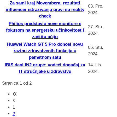
Za sami kraj Movembera, rezultati
03. Pro.
influencer istraživanja pravi su reality
2024.
check
Philips predstavio nove monitore s
27. Stu.
fokusom na energetsku učinkovitost i
2024.
zaštitu očiju
Huawei Watch GT 5 Pro donosi novu
05. Stu.
razinu zdravstvenih funkcija u
2024.
pametnom satu
IBIS dani IN2 grupe: vodeći događaj za
14. Lis.
IT stručnjake u zdravstvu
2024.
Stranica 1 od 2
1
2