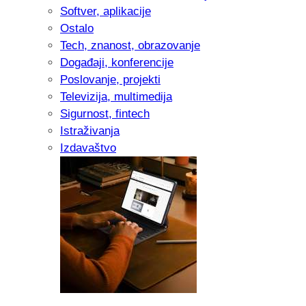
Softver, aplikacije
Ostalo
Tech, znanost, obrazovanje
Događaji, konferencije
Poslovanje, projekti
Televizija, multimedija
Sigurnost, fintech
Istraživanja
Izdavaštvo