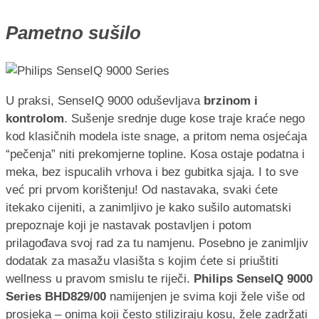
Pametno sušilo
U praksi, SenseIQ 9000 oduševljava
brzinom i
kontrolom
. Sušenje srednje duge kose traje kraće nego
kod klasičnih modela iste snage, a pritom nema osjećaja
“pečenja” niti prekomjerne topline. Kosa ostaje podatna i
meka, bez ispucalih vrhova i bez gubitka sjaja. I to sve
već pri prvom korištenju! Od nastavaka, svaki ćete
itekako cijeniti, a zanimljivo je kako sušilo automatski
prepoznaje koji je nastavak postavljen i potom
prilagođava svoj rad za tu namjenu. Posebno je zanimljiv
dodatak za masažu vlasišta s kojim ćete si priuštiti
wellness u pravom smislu te riječi.
Philips SenseIQ 9000
Series BHD829/00
namijenjen je svima koji žele više od
prosjeka – onima koji često stiliziraju kosu, žele zadržati