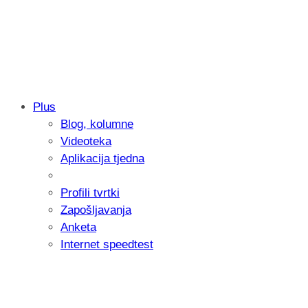
Plus
Blog, kolumne
Samsung otkrio kako je nastajala nova 
Videoteka
donijelo tanje i izdržljivije preklopne ur
Aplikacija tjedna
Profili tvrtki
Zapošljavanja
Anketa
Internet speedtest