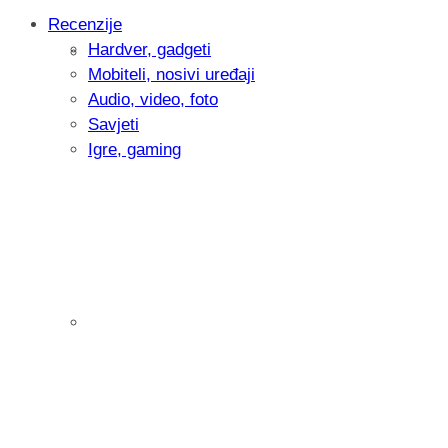
Recenzije
Hardver, gadgeti
Intervju: Goran Jović, fotograf - Hrvatsk
Mobiteli, nosivi uređaji
Audio, video, foto
Savjeti
Igre, gaming
Pitamo vas: Koliko često koristite AI al