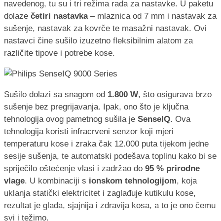
navedenog, tu su i tri režima rada za nastavke. U paketu
dolaze
četiri nastavka
– mlaznica od 7 mm i nastavak za
sušenje, nastavak za kovrče te masažni nastavak. Ovi
nastavci čine sušilo izuzetno fleksibilnim alatom za
različite tipove i potrebe kose.
Sušilo dolazi sa snagom od
1.800 W
, što osigurava brzo
sušenje bez pregrijavanja. Ipak, ono što je ključna
tehnologija ovog pametnog sušila je
SenseIQ
. Ova
tehnologija koristi infracrveni senzor koji mjeri
temperaturu kose i zraka čak 12.000 puta tijekom jedne
sesije sušenja, te automatski podešava toplinu kako bi se
spriječilo oštećenje vlasi i zadržao do
95 % prirodne
vlage
. U kombinaciji s
ionskom tehnologijom
, koja
uklanja statički elektricitet i zaglađuje kutikulu kose,
rezultat je glađa, sjajnija i zdravija kosa, a to je ono čemu
svi i težimo.