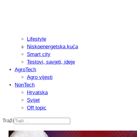
Lifestyle
Niskoenergetska kuća
Isprobali smo: Thermostar Avantgarde 
Smart city
Testovi, savjeti, ideje
AgroTech
Agro vijesti
NonTech
Hrvatska
Svijet
Off topic
Traži
Recenzija: Einhell Professional CP-EP 