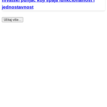
hrvatski punjač koji spaja funkcionalnost i
jednostavnost
Učitaj više...