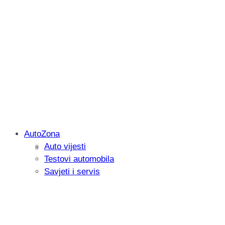
AutoZona
Auto vijesti
Savjetujemo: Što učiniti kada vaš iPad 
Testovi automobila
Savjeti i servis