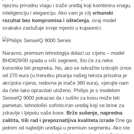
njezinu prirodnu vlagu i traže uređaj koji kombinira snagu,
inteligenciju i eleganciju. Ako vam je cilj
vrhunski
rezultat bez kompromisa i oštećenja
, ovaj model
svakako zaslužuje svoje mjesto u kupaonici.
Naravno, premium tehnologija dolazi uz cijenu – model
BHD829/00 spada u viši segment, što će za neke
korisnike biti prepreka. No, ako se odvažite izdvojiti iznos
od 270 eura (u trenutku pisanja našeg teksta prisutna je
akcijska cijena, redovna je inače 360 eura), vjerujte nam
da ćete lako opravdati uloženo. Philips je s modelom
SenseIQ 9000 pokazao da i sušilo za kosu može biti
pametan, tehnološki sofisticiran uređaj koji se brine za
zdravlje i ljepotu vaše kose.
Brže sušenje, napredna
zaštita, tiši rad i prepoznatljiva kvaliteta izrade
čine ga
jednim od najboljih uređaja u premium segmentu. Ako ste