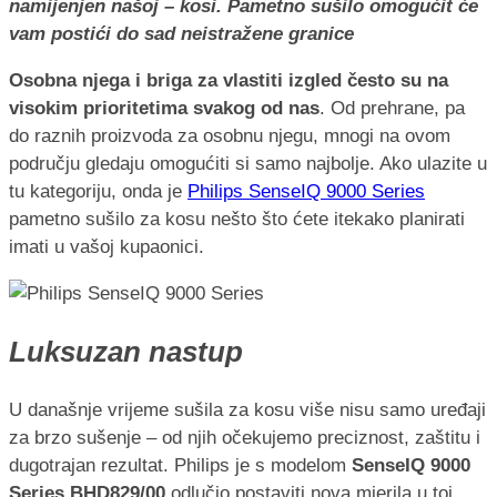
namijenjen našoj – kosi. Pametno sušilo omogućit će
vam postići do sad neistražene granice
Osobna njega i briga za vlastiti izgled često su na
visokim prioritetima svakog od nas
. Od prehrane, pa
do raznih proizvoda za osobnu njegu, mnogi na ovom
području gledaju omogućiti si samo najbolje. Ako ulazite u
tu kategoriju, onda je
Philips SenseIQ 9000 Series
pametno sušilo za kosu nešto što ćete itekako planirati
imati u vašoj kupaonici.
Luksuzan nastup
U današnje vrijeme sušila za kosu više nisu samo uređaji
za brzo sušenje – od njih očekujemo preciznost, zaštitu i
dugotrajan rezultat. Philips je s modelom
SenseIQ 9000
Series BHD829/00
odlučio postaviti nova mjerila u toj