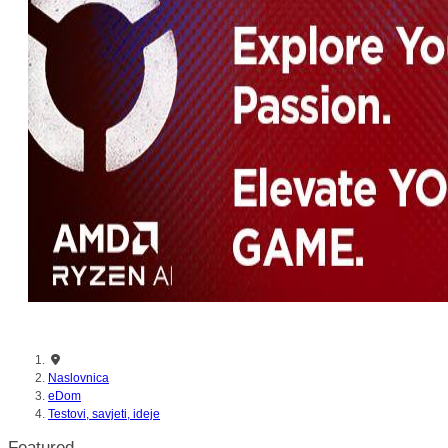
nikada prije
Naslovnica
eDom
Testovi, savjeti, ideje
Featured