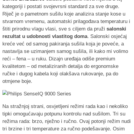
kategoriji i postati svojevrsni standard za sve druge.
Riječ je o pametnom sušilu koje analizira stanje kose u
stvarnom vremenu, automatski prilagođava temperaturu i
štiti prirodnu vlagu vlasi, sve s ciljem da pruži
salonski
rezultat u udobnosti vlastitog doma
. Salonski osjećaj
kreće već od samog pakiranja sušila koja je poveće, a
nastavlja se uzimanjem samog sušila, ili kako mi volimo
reći – fena – u ruku. Dizajn uređaja odiše premium
kvalitetom – od metaliziranih detalja do ergonomske
ručke i dugog kabela koji olakšava rukovanje, pa do
otmjene boje.
Na stražnjoj strani, osvjetljeni režimi rada kao i nekoliko
tipki omogućavaju potpunu kontrolu nad sušilom. Tri su
režima rada: brzo, nježno i ručno. Ovaj potonji režim nudi
tri brzine i tri temperature za ručno podešavanje. Osim