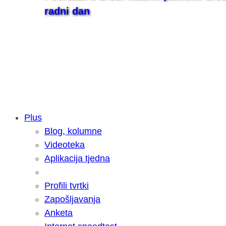
radni dan
Plus
Blog, kolumne
Samsung otkrio kako je nastajala nov
Videoteka
razvoja donijelo tanje i izdržljivije p
Aplikacija tjedna
Profili tvrtki
Zapošljavanja
Anketa