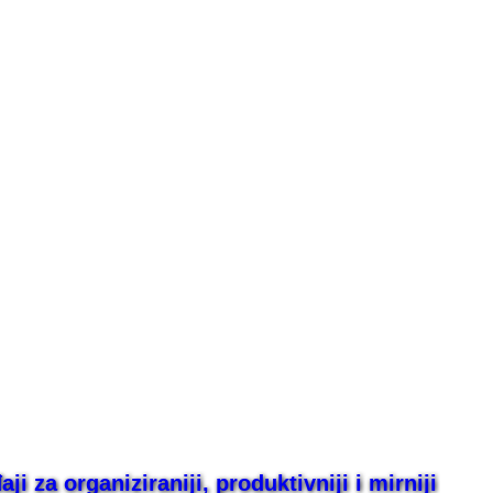
i za organiziraniji, produktivniji i mirniji