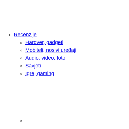
Recenzije
Hardver, gadgeti
Intervju: Goran Jović, fotograf - Hrva
Mobiteli, nosivi uređaji
Audio, video, foto
Savjeti
Igre, gaming
Pitamo vas: Koliko često koristite AI 