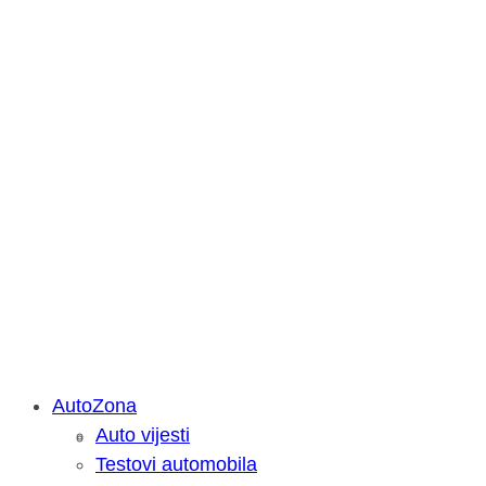
AutoZona
Auto vijesti
Savjetujemo: Što učiniti kada vaš iPa
Testovi automobila