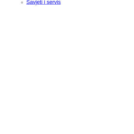
Savjeti i servis
Recenzija: HONOR Magic V6 - Preklopn