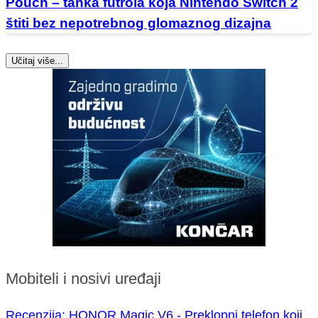
Pouch – tanka futrola koja Nintendo Switch 2
štiti bez nepotrebnog glomaznog dizajna
Učitaj više...
Mobiteli i nosivi uređaji
Recenzija: HONOR Magic V6 - Preklopni telefon koji