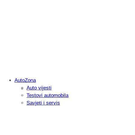
AutoZona
Auto vijesti
Savjetujemo: Što učiniti kada vaš iPad 
Testovi automobila
Savjeti i servis