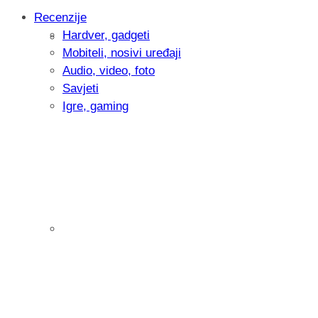
Recenzije
Hardver, gadgeti
Intervju: Goran Jović, fotograf - Hrvatsk
Mobiteli, nosivi uređaji
Audio, video, foto
Savjeti
Igre, gaming
Pitamo vas: Koliko često koristite AI al