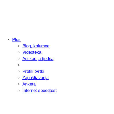
Plus
Blog, kolumne
Samsung otkrio kako je nastajala nova 
Videoteka
donijelo tanje i izdržljivije preklopne ur
Aplikacija tjedna
Profili tvrtki
Zapošljavanja
Anketa
Internet speedtest