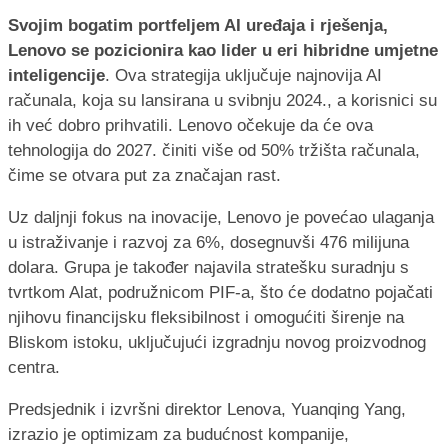
Svojim bogatim portfeljem AI uređaja i rješenja,
Lenovo se pozicionira kao lider u eri hibridne umjetne
inteligencije
. Ova strategija uključuje najnovija AI
računala, koja su lansirana u svibnju 2024., a korisnici su
ih već dobro prihvatili. Lenovo očekuje da će ova
tehnologija do 2027. činiti više od 50% tržišta računala,
čime se otvara put za značajan rast.
Uz daljnji fokus na inovacije, Lenovo je povećao ulaganja
u istraživanje i razvoj za 6%, dosegnuvši 476 milijuna
dolara. Grupa je također najavila stratešku suradnju s
tvrtkom Alat, podružnicom PIF-a, što će dodatno pojačati
njihovu financijsku fleksibilnost i omogućiti širenje na
Bliskom istoku, uključujući izgradnju novog proizvodnog
centra.
Predsjednik i izvršni direktor Lenova, Yuanqing Yang,
izrazio je optimizam za budućnost kompanije,