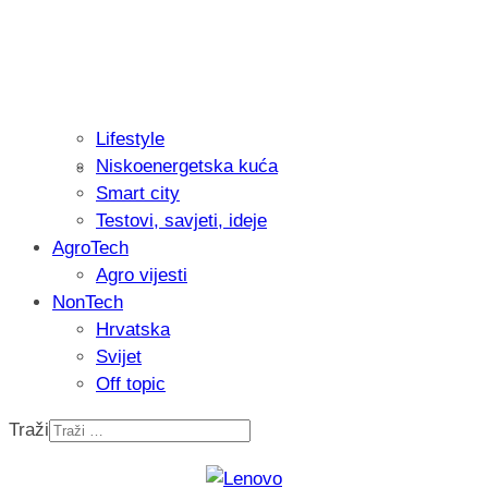
Lifestyle
Niskoenergetska kuća
Isprobali smo: Thermostar Avantgarde 
Smart city
Testovi, savjeti, ideje
AgroTech
Agro vijesti
NonTech
Hrvatska
Svijet
Off topic
Traži
Recenzija: Einhell Professional CP-EP 