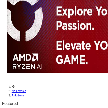
nikada prije
Naslovnica
AutoZona
Featured