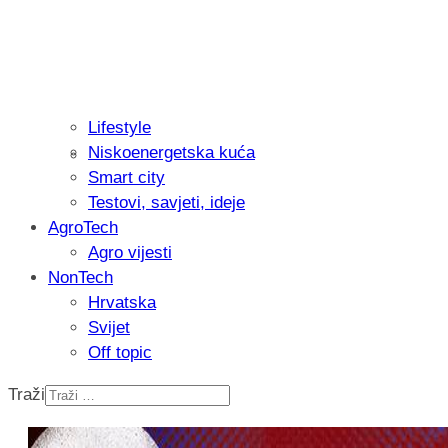
Lifestyle
Niskoenergetska kuća
Isprobali smo: Thermostar Avantgarde 
Smart city
Testovi, savjeti, ideje
AgroTech
Agro vijesti
NonTech
Hrvatska
Svijet
Off topic
Traži
Recenzija: Einhell Professional CP-EP 