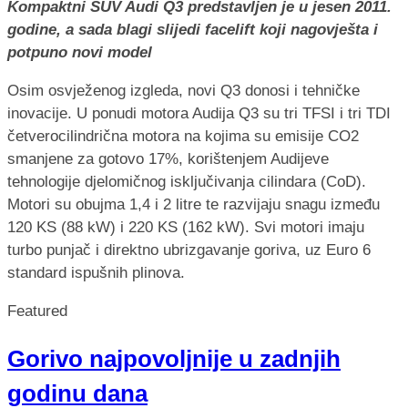
Kompaktni SUV Audi Q3 predstavljen je u jesen 2011.
godine, a sada blagi slijedi facelift koji nagovješta i
potpuno novi model
Osim osvježenog izgleda, novi Q3 donosi i tehničke
inovacije. U ponudi motora Audija Q3 su tri TFSI i tri TDI
četverocilindrična motora na kojima su emisije CO2
smanjene za gotovo 17%, korištenjem Audijeve
tehnologije djelomičnog isključivanja cilindara (CoD).
Motori su obujma 1,4 i 2 litre te razvijaju snagu između
120 KS (88 kW) i 220 KS (162 kW). Svi motori imaju
turbo punjač i direktno ubrizgavanje goriva, uz Euro 6
standard ispušnih plinova.
Featured
Gorivo najpovoljnije u zadnjih
godinu dana