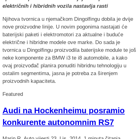
električnih i hibridnih vozila nastavlja rasti
Njihova tvornica u njemačkom Dingolfingu dobila je dvije
nove proizvodne linije. U novim pogonima nastajati će
baterijski paketi i elektromotori za aktualne i buduće
električne i hibridne modele ove marke. Do sada je
tvornica u Dingolfingu proizvodila baterijske module te još
neke komponente za BMW i3 te i8 automobile, a kako
ovaj proizvođač planira ponuditi hibridnu tehnologiju u
ostalim segmentima, jasna je potreba za širenjem
proizvodnih kapaciteta.
Featured
Audi na Hockenheimu posramio
konkurente autonomnim RS7
Marin R.
Auto vijesti
23. Lis. 2014.
1 minuta čitanja