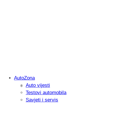
AutoZona
Auto vijesti
Savjetujemo: Što učiniti kada vaš iPad 
Testovi automobila
Savjeti i servis