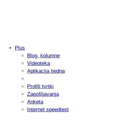
Plus
Blog, kolumne
Samsung otkrio kako je nastajala nova 
Videoteka
donijelo tanje i izdržljivije preklopne ur
Aplikacija tjedna
Profili tvrtki
Zapošljavanja
Anketa
Internet speedtest