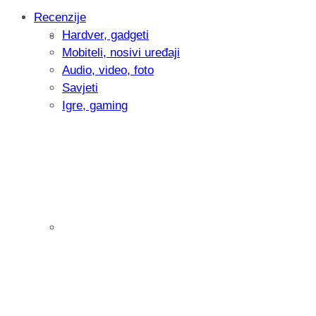
Recenzije
Hardver, gadgeti
Intervju: Goran Jović, fotograf - Hrvatsk
Mobiteli, nosivi uređaji
Audio, video, foto
Savjeti
Igre, gaming
Pitamo vas: Koliko često koristite AI al