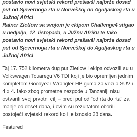
Rainer Zietlow sa svojom je ekipom Challenge4 stigao
u nedjelju, 12. listopada, u Južnu Afriku te tako
postavio novi svjetski rekord prešavši najbrže dosad
put od Sjevernoga rta u Norveškoj do Aguljaskog rta u
Južnoj Africi
Taj 17. 752 kilometra dug put Zietlow i ekipa odvozili su u
Volkswagen Touaregu V6 TDI koji je bio opremljen jednim
kompletom Goodyear Wrangler HP guma za vozila SUV i
4 x 4. Iako zbog prometne nezgode u Tanzaniji nisu
ostvarili svoj prvotni cilj – preći put od "od rta do rta" za
manje od deset dana, i ovim su rezultatom oborili
postojeći svjetski rekord koji je iznosio 28 dana.
Featured