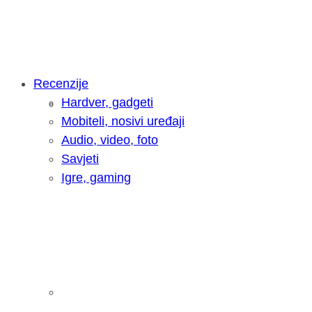
Recenzije
Hardver, gadgeti
Intervju: Goran Jović, fotograf - Hrva
Mobiteli, nosivi uređaji
Audio, video, foto
Savjeti
Igre, gaming
Pitamo vas: Koliko često koristite AI 