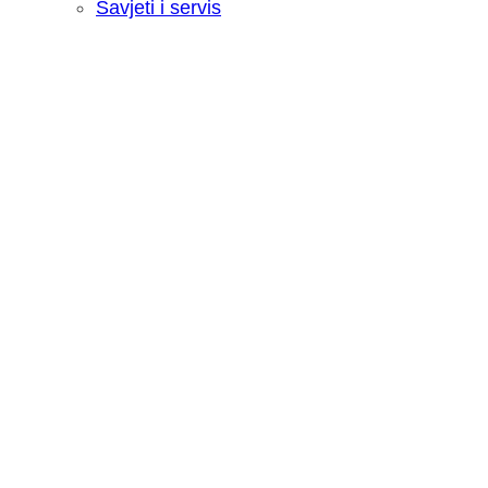
Savjeti i servis
Recenzija: HONOR Magic V6 - Preklopn