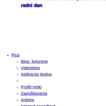
radni dan
Plus
Blog, kolumne
Samsung otkrio kako je nastajala nov
Videoteka
razvoja donijelo tanje i izdržljivije p
Aplikacija tjedna
Profili tvrtki
Zapošljavanja
Anketa