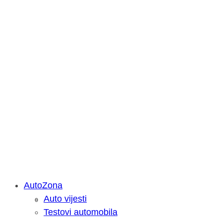
AutoZona
Auto vijesti
Savjetujemo: Što učiniti kada vaš iPa
Testovi automobila