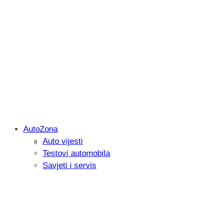
AutoZona
Auto vijesti
Savjetujemo: Što učiniti kada vaš iPad 
Testovi automobila
Savjeti i servis