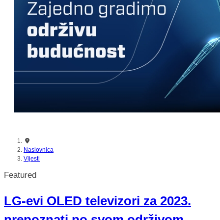
nikada prije
Naslovnica
Vijesti
Featured
LG-evi OLED televizori za 2023.
prepoznati po svom održivom