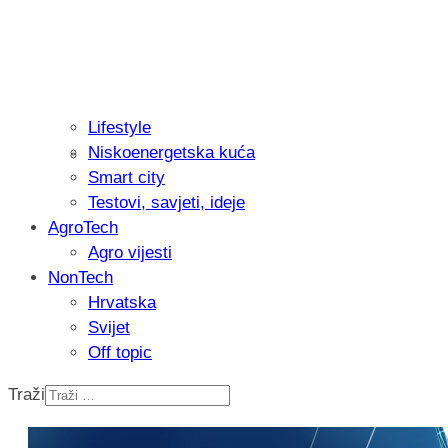
Lifestyle
Niskoenergetska kuća
Isprobali smo: Thermostar Avantgarde 
Smart city
Testovi, savjeti, ideje
AgroTech
Agro vijesti
NonTech
Hrvatska
Svijet
Off topic
Traži
Recenzija: Einhell Professional CP-EP 