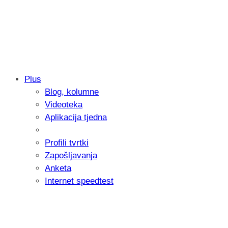
Plus
Blog, kolumne
Samsung otkrio kako je nastajala nova 
Videoteka
donijelo tanje i izdržljivije preklopne ur
Aplikacija tjedna
Profili tvrtki
Zapošljavanja
Anketa
Internet speedtest