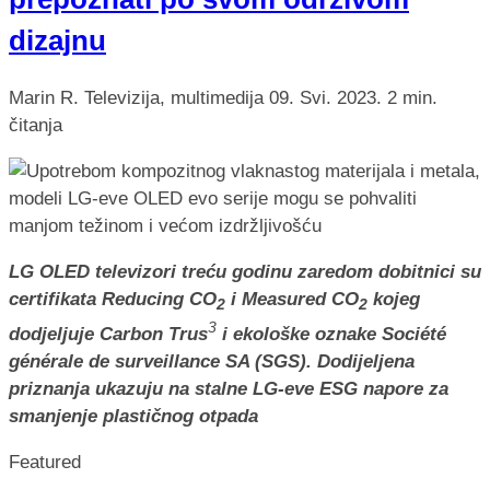
dizajnu
Marin R.
Televizija, multimedija
09. Svi. 2023.
2 min.
čitanja
LG OLED televizori treću godinu zaredom dobitnici su
certifikata Reducing CO
i Measured CO
kojeg
2
2
3
dodjeljuje Carbon Trus
i ekološke oznake
Société
générale de surveillance SA (SGS).
Dodijeljena
priznanja ukazuju na stalne LG-eve ESG napore za
smanjenje plastičnog otpada
Featured