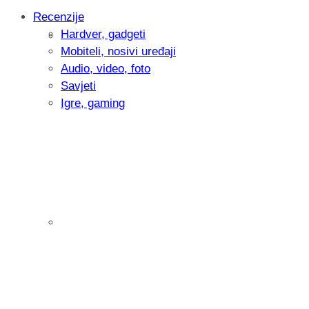
Recenzije
Hardver, gadgeti
Intervju: Goran Jović, fotograf - Hrvatsk
Mobiteli, nosivi uređaji
Audio, video, foto
Savjeti
Igre, gaming
Pitamo vas: Koliko često koristite AI al