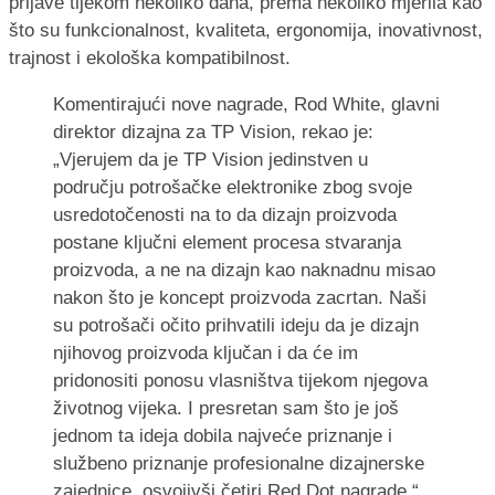
prijave tijekom nekoliko dana, prema nekoliko mjerila kao
što su funkcionalnost, kvaliteta, ergonomija, inovativnost,
trajnost i ekološka kompatibilnost.
Komentirajući nove nagrade, Rod White, glavni
direktor dizajna za TP Vision, rekao je:
„Vjerujem da je TP Vision jedinstven u
području potrošačke elektronike zbog svoje
usredotočenosti na to da dizajn proizvoda
postane ključni element procesa stvaranja
proizvoda, a ne na dizajn kao naknadnu misao
nakon što je koncept proizvoda zacrtan. Naši
su potrošači očito prihvatili ideju da je dizajn
njihovog proizvoda ključan i da će im
pridonositi ponosu vlasništva tijekom njegova
životnog vijeka. I presretan sam što je još
jednom ta ideja dobila najveće priznanje i
službeno priznanje profesionalne dizajnerske
zajednice, osvojivši četiri Red Dot nagrade.“