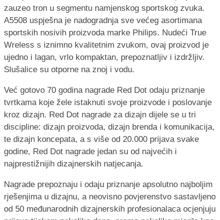
zauzeo tron u segmentu namjenskog sportskog zvuka.
A5508 uspješna je nadogradnja sve većeg asortimana
sportskih nosivih proizvoda marke Philips. Nudeći True
Wreless s iznimno kvalitetnim zvukom, ovaj proizvod je
ujedno i lagan, vrlo kompaktan, prepoznatljiv i izdržljiv.
Slušalice su otporne na znoj i vodu.
Već gotovo 70 godina nagrade Red Dot odaju priznanje
tvrtkama koje žele istaknuti svoje proizvode i poslovanje
kroz dizajn. Red Dot nagrade za dizajn dijele se u tri
discipline: dizajn proizvoda, dizajn brenda i komunikacija,
te dizajn koncepata, a s više od 20.000 prijava svake
godine, Red Dot nagrade jedan su od najvećih i
najprestižnijih dizajnerskih natjecanja.
Nagrade prepoznaju i odaju priznanje apsolutno najboljim
rješenjima u dizajnu, a neovisno povjerenstvo sastavljeno
od 50 međunarodnih dizajnerskih profesionalaca ocjenjuju