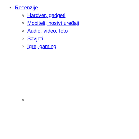
Recenzije
Hardver, gadgeti
Intervju: Goran Jović, fotograf - Hrvatsk
Mobiteli, nosivi uređaji
Audio, video, foto
Savjeti
Igre, gaming
Pitamo vas: Koliko često koristite AI al