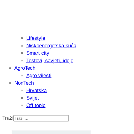
Lifestyle
Niskoenergetska kuća
Recenzija: Philips All-in-One Trimmer 
Smart city
muškarcu
Testovi, savjeti, ideje
AgroTech
Agro vijesti
NonTech
Hrvatska
Svijet
Off topic
Traži
Isprobali smo: Thermostar Avantgarde 