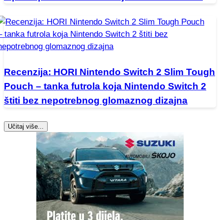
Recenzija: HORI Nintendo Switch 2 Slim Tough
Pouch – tanka futrola koja Nintendo Switch 2
štiti bez nepotrebnog glomaznog dizajna
Učitaj više...