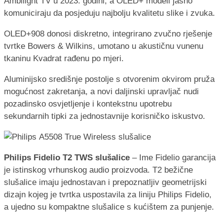
Ambilight TV u 2023. godini, a OLED+ modeli jasno
komuniciraju da posjeduju najbolju kvalitetu slike i zvuka.
OLED+908 donosi diskretno, integrirano zvučno rješenje
tvrtke Bowers & Wilkins, umotano u akustičnu vunenu
tkaninu Kvadrat rađenu po mjeri.
Aluminijsko središnje postolje s otvorenim okvirom pruža
mogućnost zakretanja, a novi daljinski upravljač nudi
pozadinsko osvjetljenje i kontekstnu upotrebu
sekundarnih tipki za jednostavnije korisničko iskustvo.
Philips Fidelio T2 TWS slušalice
– Ime Fidelio garancija
je istinskog vrhunskog audio proizvoda. T2 bežične
slušalice imaju jednostavan i prepoznatljiv geometrijski
dizajn kojeg je tvrtka uspostavila za liniju Philips Fidelio,
a ujedno su kompaktne slušalice s kućištem za punjenje.