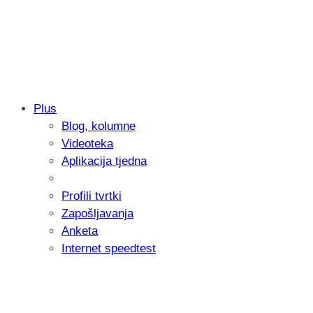
Plus
Blog, kolumne
Samsung otkrio kako je nastajala nova 
Videoteka
donijelo tanje i izdržljivije preklopne ur
Aplikacija tjedna
Profili tvrtki
Zapošljavanja
Anketa
Internet speedtest