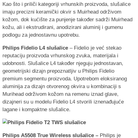
Kao što i priliči kategoriji vrhunskih proizvoda, slušalice
imaju precizni keramički okvir s Muirhead održivom
kožom, dok kućište za punjenje također sadrži Muirhead
kožu, ali i ekstrudirani, anodizirani aluminij i gumenu
podlogu za jednostavnu upotrebu.
Philips Fidelio L4 slušalice
– Fidelio je već stekao
reputaciju proizvoda vrhunskog zvuka, materijala i
udobnosti. Slušalice L4 također njeguju jednostavan,
geometrijski dizajn prepoznatljiv u Philips Fidelio
premium segmentu proizvoda. Upotrebom eloksiranog
aluminija za dizajn otvorenog okvira u kombinaciji s
Murihead održivom kožom na remenu iznad glave,
dizajneri su u modelu Fidelio L4 stvorili iznenađujuće
lagane i kompaktne slušalice.
Philips
A5508
True Wireless slušalice –
Philips je