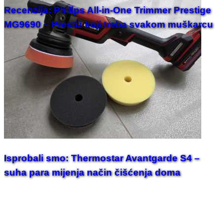
Recenzija: Philips All-in-One Trimmer Prestige
MG9690 – Prestiž koji treba svakom muškarcu
Isprobali smo: Thermostar Avantgarde S4 –
suha para mijenja način čišćenja doma