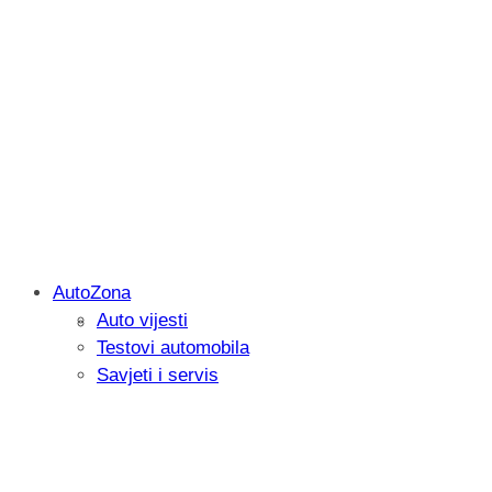
AutoZona
Auto vijesti
Savjetujemo: Što učiniti kada vaš iPad 
Testovi automobila
Savjeti i servis