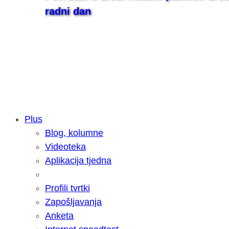
radni dan
Plus
Blog, kolumne
Samsung otkrio kako je nastajala nov
Videoteka
razvoja donijelo tanje i izdržljivije p
Aplikacija tjedna
Profili tvrtki
Zapošljavanja
Anketa