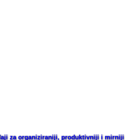
i za organiziraniji, produktivniji i mirniji