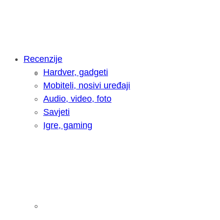
Recenzije
Hardver, gadgeti
Intervju: Goran Jović, fotograf - Hrva
Mobiteli, nosivi uređaji
Audio, video, foto
Savjeti
Igre, gaming
Pitamo vas: Koliko često koristite AI 