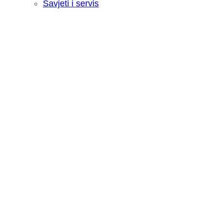
Savjeti i servis
Recenzija: HONOR Magic V6 - Preklopn