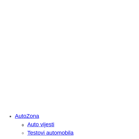
AutoZona
Auto vijesti
Savjetujemo: Što učiniti kada vaš iPa
Testovi automobila