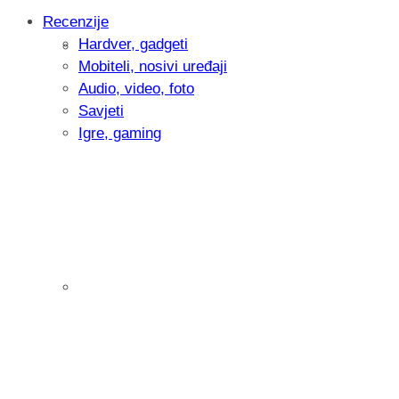
Recenzije
Hardver, gadgeti
Intervju: Goran Jović, fotograf - Hrvatsk
Mobiteli, nosivi uređaji
Audio, video, foto
Savjeti
Igre, gaming
Pitamo vas: Koliko često koristite AI al