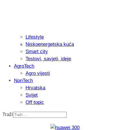
Lifestyle
Niskoenergetska kuća
Recenzija: Philips All-in-One Trimmer 
Smart city
muškarcu
Testovi, savjeti, ideje
AgroTech
Agro vijesti
NonTech
Hrvatska
Svijet
Off topic
Traži
Isprobali smo: Thermostar Avantgarde 