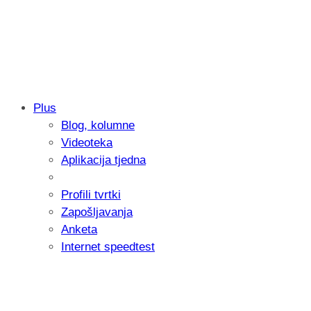
Plus
Blog, kolumne
Samsung otkrio kako je nastajala nova 
Videoteka
donijelo tanje i izdržljivije preklopne ur
Aplikacija tjedna
Profili tvrtki
Zapošljavanja
Anketa
Internet speedtest