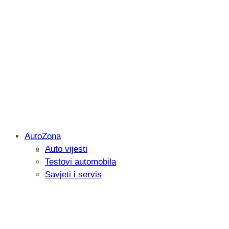
AutoZona
Auto vijesti
Savjetujemo: Što učiniti kada vaš iPad 
Testovi automobila
Savjeti i servis