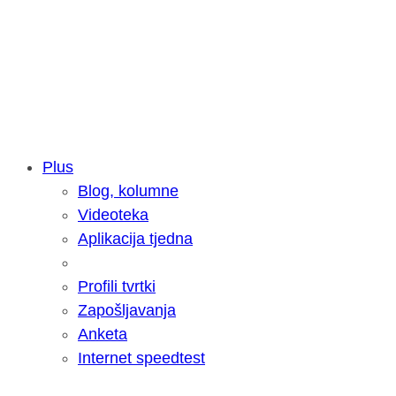
Plus
Blog, kolumne
Samsung otkrio kako je nastajala nov
Videoteka
razvoja donijelo tanje i izdržljivije p
Aplikacija tjedna
Profili tvrtki
Zapošljavanja
Anketa
Internet speedtest