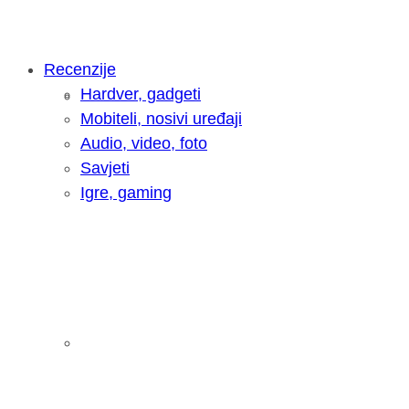
Recenzije
Hardver, gadgeti
Intervju: Goran Jović, fotograf - Hrva
Mobiteli, nosivi uređaji
Audio, video, foto
Savjeti
Igre, gaming
Pitamo vas: Koliko često koristite AI 