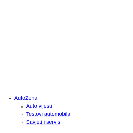
AutoZona
Auto vijesti
Savjetujemo: Što učiniti kada vaš iPa
Testovi automobila
Savjeti i servis