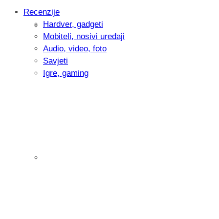
Recenzije
Hardver, gadgeti
Intervju: Goran Jović, fotograf - Hrvatsk
Mobiteli, nosivi uređaji
Audio, video, foto
Savjeti
Igre, gaming
Pitamo vas: Koliko često koristite AI al