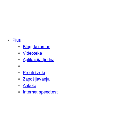
Plus
Blog, kolumne
Samsung otkrio kako je nastajala nova 
Videoteka
donijelo tanje i izdržljivije preklopne ur
Aplikacija tjedna
Profili tvrtki
Zapošljavanja
Anketa
Internet speedtest