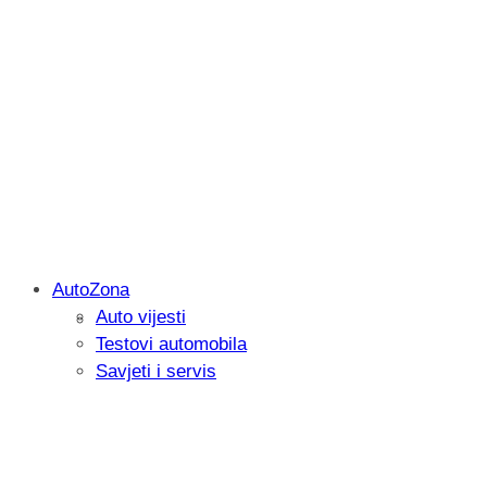
AutoZona
Auto vijesti
Savjetujemo: Što učiniti kada vaš iPad 
Testovi automobila
Savjeti i servis