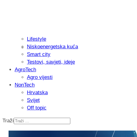
Lifestyle
Niskoenergetska kuća
Isprobali smo: Thermostar Avantgarde 
Smart city
Testovi, savjeti, ideje
AgroTech
Agro vijesti
NonTech
Hrvatska
Svijet
Off topic
Traži
Recenzija: Einhell Professional CP-EP 