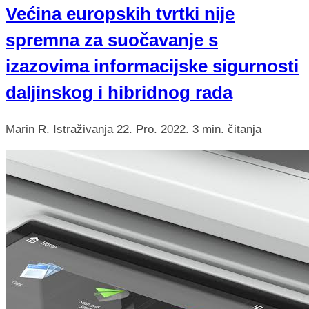
Većina europskih tvrtki nije
spremna za suočavanje s
izazovima informacijske sigurnosti
daljinskog i hibridnog rada
Marin R.
Istraživanja
22. Pro. 2022.
3 min. čitanja