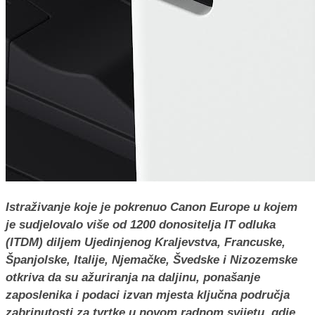
Istraživanje koje je pokrenuo Canon Europe u kojem
je sudjelovalo više od 1200 donositelja IT odluka
(ITDM) diljem Ujedinjenog Kraljevstva, Francuske,
Španjolske, Italije, Njemačke, Švedske i Nizozemske
otkriva da su ažuriranja na daljinu, ponašanje
zaposlenika i podaci izvan mjesta ključna područja
zabrinutosti za tvrtke u novom radnom svijetu, gdje