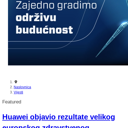
nikada prije
Naslovnica
Vijesti
Featured
Huawei objavio rezultate velikog
europskog zdravstvenog