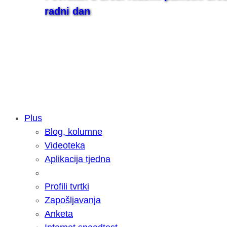
radni dan
Plus
Blog, kolumne
Samsung otkrio kako je nastajala nov
Videoteka
razvoja donijelo tanje i izdržljivije p
Aplikacija tjedna
Profili tvrtki
Zapošljavanja
Anketa