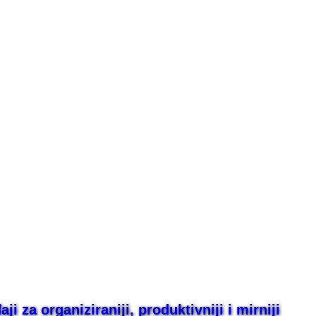
i za organiziraniji, produktivniji i mirniji