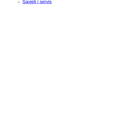
Savjeti i servis
Recenzija: HONOR Magic V6 - Preklopn