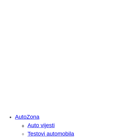
AutoZona
Auto vijesti
Savjetujemo: Što učiniti kada vaš iPa
Testovi automobila