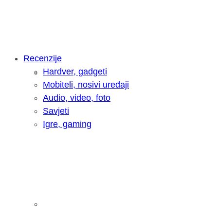
Recenzije
Hardver, gadgeti
Intervju: Goran Jović, fotograf - Hrva
Mobiteli, nosivi uređaji
Audio, video, foto
Savjeti
Igre, gaming
Pitamo vas: Koliko često koristite AI 