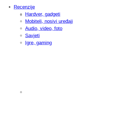
Recenzije
Hardver, gadgeti
Intervju: Goran Jović, fotograf - Hrvatsk
Mobiteli, nosivi uređaji
Audio, video, foto
Savjeti
Igre, gaming
Pitamo vas: Koliko često koristite AI al