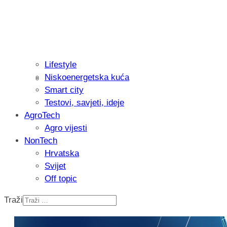
Lifestyle
Niskoenergetska kuća
Recenzija: Philips All-in-One Trimmer 
Smart city
muškarcu
Testovi, savjeti, ideje
AgroTech
Agro vijesti
NonTech
Hrvatska
Svijet
Off topic
Traži
Isprobali smo: Thermostar Avantgarde 