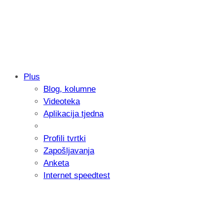
Plus
Blog, kolumne
Samsung otkrio kako je nastajala nova 
Videoteka
donijelo tanje i izdržljivije preklopne ur
Aplikacija tjedna
Profili tvrtki
Zapošljavanja
Anketa
Internet speedtest