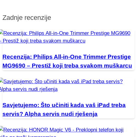
Zadnje recenzije
Recenzija: Philips All-in-One Trimmer Prestige
MG9690 – Prestiž koji treba svakom muškarcu
Savjetujemo: Što učiniti kada vaš iPad treba
servis? Alpha servis nudi rješenja