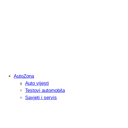
AutoZona
Auto vijesti
Savjetujemo: Što učiniti kada vaš iPad 
Testovi automobila
Savjeti i servis