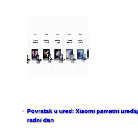
Povratak u ured: Xiaomi pametni uređaji z
radni dan