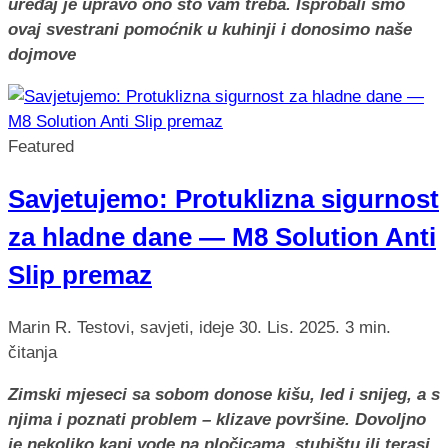
uređaj je upravo ono što vam treba. Isprobali smo
ovaj svestrani pomoćnik u kuhinji i donosimo naše
dojmove
Featured
Savjetujemo: Protuklizna sigurnost
za hladne dane — M8 Solution Anti
Slip premaz
Marin R.
Testovi, savjeti, ideje
30. Lis. 2025.
3 min.
čitanja
Zimski mjeseci sa sobom donose kišu, led i snijeg, a s
njima i poznati problem – klizave površine. Dovoljno
je nekoliko kapi vode na pločicama, stubištu ili terasi