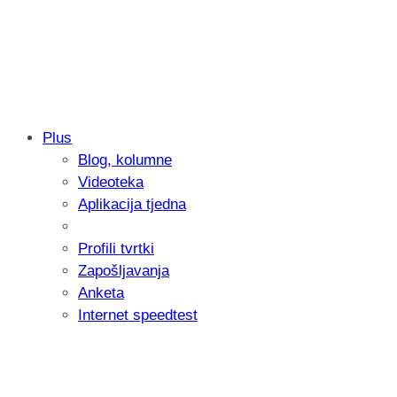
Plus
Blog, kolumne
Samsung otkrio kako je nastajala nova 
Videoteka
donijelo tanje i izdržljivije preklopne ur
Aplikacija tjedna
Profili tvrtki
Zapošljavanja
Anketa
Internet speedtest