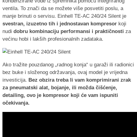
kondenzirane vode iz spremnika pomoću integriranog
ventila. To znači da se možete više posvetiti poslu, a
manje brinuti o servisu. Einhell TE-AC 240/24 Silent je
svestran, izuzetno tih i jednostavan kompresor
koji
nudi
dobru kombinaciju performansi i praktičnosti
za
većinu hobi i lakših profesionalnih zadataka.
Ako tražite pouzdanog „radnog konja“ u garaži ili radionici
bez buke i složenog održavanja, ovaj model je vrijedna
investicija.
Bez obzira treba li vam komprimirani zrak
za pneumatski alat, bojanje, ili možda čišćenje,
detailing, ovo je kompresor koji će vam ispuniti
očekivanja.