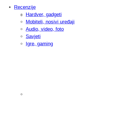
Recenzije
Hardver, gadgeti
Intervju: Goran Jović, fotograf - Hrvatsk
Mobiteli, nosivi uređaji
Audio, video, foto
Savjeti
Igre, gaming
Pitamo vas: Koliko često koristite AI al