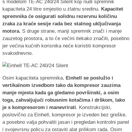
s modelom TE-AC 240/24 Silent koji nudi spremnik
kapaciteta 24 litre smjestio u zlatnu sredinu.
Kapacitet
spremnika će osigurati solidnu rezervnu količinu
zraka za kraće sesije rada bez stalnog uključivanja
motora.
S druge strane, manji spremnik znači i manje
zauzetog prostora, a to će većini itekako značiti, posebno
jer većina kućnih korisnika neće koristiti kompresor
svakodnevno.
Osim kapaciteta spremnika,
Einhell se poslužio i
vertikalnom izvedbom tako da kompresor zauzima
manje mjesta kada ga gledamo površinski, a osim
toga, zahvaljujući robusnim kotačima i drškom, lako
je s kompresorom i manevrirati
. Konstrukcijski,
poslovično za Einhell, kompresor je izveden bez greške,
a posebno valja pohvaliti jasan i pregledan kontrolni panel
i svojevrsnu policu za ostaviti alat prilikom rada. Osim