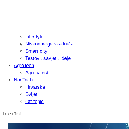
Lifestyle
Niskoenergetska kuća
Isprobali smo: Thermostar Avantgarde 
Smart city
Testovi, savjeti, ideje
AgroTech
Agro vijesti
NonTech
Hrvatska
Svijet
Off topic
Traži
Recenzija: Einhell Professional CP-EP 