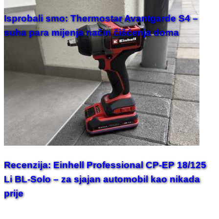
Isprobali smo: Thermostar Avantgarde S4 –
suha para mijenja način čišćenja doma
Recenzija: Einhell Professional CP-EP 18/125
Li BL-Solo – za sjajan automobil kao nikada
prije