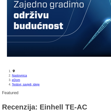
nikada prije
Naslovnica
eDom
Testovi, savjeti, ideje
Featured
Recenzija: Einhell TE-AC