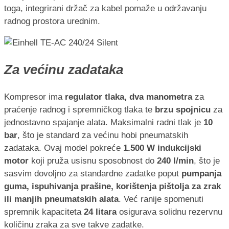
toga, integrirani držač za kabel pomaže u održavanju
radnog prostora urednim.
Za većinu zadataka
Kompresor ima
regulator tlaka, dva manometra
za
praćenje radnog i spremničkog tlaka te
brzu spojnicu
za
jednostavno spajanje alata. Maksimalni radni tlak je
10
bar
, što je standard za većinu hobi pneumatskih
zadataka. Ovaj model pokreće
1.500 W indukcijski
motor
koji pruža usisnu sposobnost do
240 l/min
, što je
sasvim dovoljno za standardne zadatke poput
pumpanja
guma, ispuhivanja prašine, korištenja pištolja za zrak
ili manjih pneumatskih alata
. Već ranije spomenuti
spremnik kapaciteta
24 litara
osigurava solidnu rezervnu
količinu zraka za sve takve zadatke.