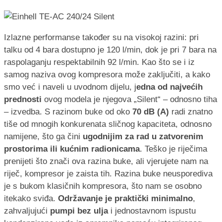
Izlazne performanse također su na visokoj razini: pri
talku od 4 bara dostupno je 120 l/min, dok je pri 7 bara na
raspolaganju respektabilnih 92 l/min. Kao što se i iz
samog naziva ovog kompresora može zaključiti, a kako
smo već i naveli u uvodnom dijelu, j
edna od najvećih
prednosti
ovog modela je njegova „Silent“ – odnosno tiha
– izvedba. S razinom buke od oko
70 dB (A)
radi znatno
tiše od mnogih konkurenata sličnog kapaciteta, odnosno
namijene, što ga čini
ugodnijim za rad u zatvorenim
prostorima ili kućnim radionicama
. Teško je riječima
prenijeti što znači ova razina buke, ali vjerujete nam na
riječ, kompresor je zaista tih. Razina buke neusporediva
je s bukom klasičnih kompresora, što nam se osobno
itekako sviđa.
Održavanje je praktički minimalno
,
zahvaljujući
pumpi bez
ulja
i jednostavnom ispustu