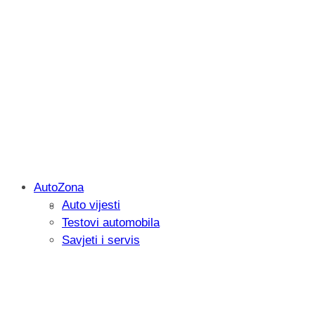
AutoZona
Auto vijesti
Savjetujemo: Što učiniti kada vaš iPad 
Testovi automobila
Savjeti i servis