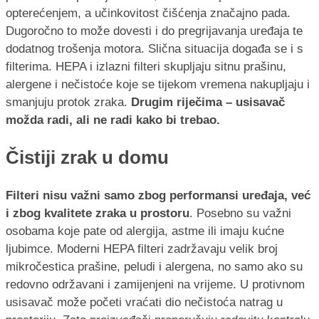
opterećenjem, a učinkovitost čišćenja značajno pada.
Dugoročno to može dovesti i do pregrijavanja uređaja te
dodatnog trošenja motora. Slična situacija događa se i s
filterima. HEPA i izlazni filteri skupljaju sitnu prašinu,
alergene i nečistoće koje se tijekom vremena nakupljaju i
smanjuju protok zraka.
Drugim riječima – usisavač
možda radi, ali ne radi kako bi trebao.
Čistiji zrak u domu
Filteri nisu važni samo zbog performansi uređaja, već
i zbog kvalitete zraka u prostoru
. Posebno su važni
osobama koje pate od alergija, astme ili imaju kućne
ljubimce. Moderni HEPA filteri zadržavaju velik broj
mikročestica prašine, peludi i alergena, no samo ako su
redovno održavani i zamijenjeni na vrijeme. U protivnom
usisavač može početi vraćati dio nečistoća natrag u