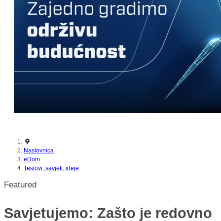
nikada prije
Naslovnica
eDom
Testovi, savjeti, ideje
Featured
Savjetujemo: Zašto je redovno