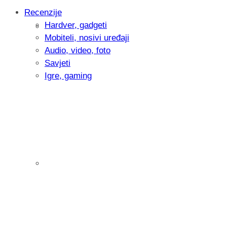
Recenzije
Hardver, gadgeti
Intervju: Goran Jović, fotograf - Hrvatsk
Mobiteli, nosivi uređaji
Audio, video, foto
Savjeti
Igre, gaming
Pitamo vas: Koliko često koristite AI al