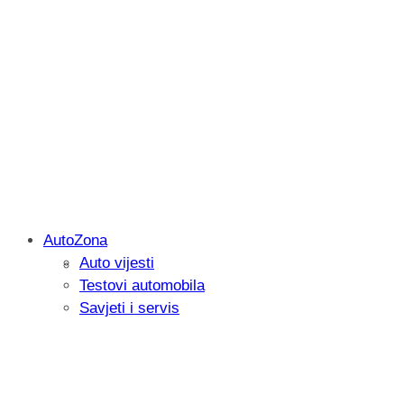
AutoZona
Auto vijesti
Savjetujemo: Što učiniti kada vaš iPad 
Testovi automobila
Savjeti i servis