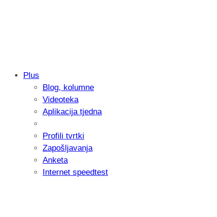
Plus
Blog, kolumne
Samsung otkrio kako je nastajala nova 
Videoteka
donijelo tanje i izdržljivije preklopne ur
Aplikacija tjedna
Profili tvrtki
Zapošljavanja
Anketa
Internet speedtest