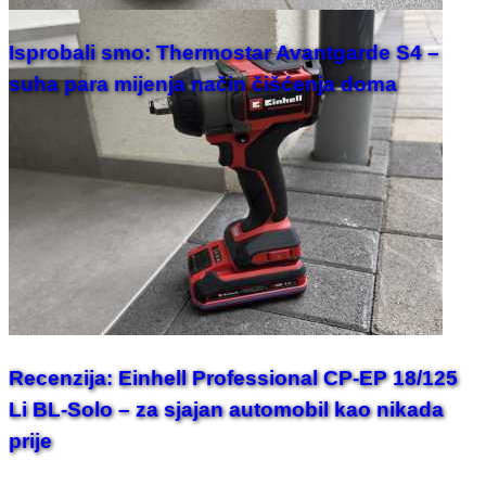
Isprobali smo: Thermostar Avantgarde S4 –
suha para mijenja način čišćenja doma
Recenzija: Einhell Professional CP-EP 18/125
Li BL-Solo – za sjajan automobil kao nikada
prije