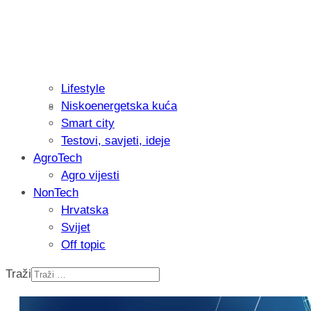
Lifestyle
Niskoenergetska kuća
Isprobali smo: Thermostar Avantgarde 
Smart city
Testovi, savjeti, ideje
AgroTech
Agro vijesti
NonTech
Hrvatska
Svijet
Off topic
Traži
Recenzija: Einhell Professional CP-EP 