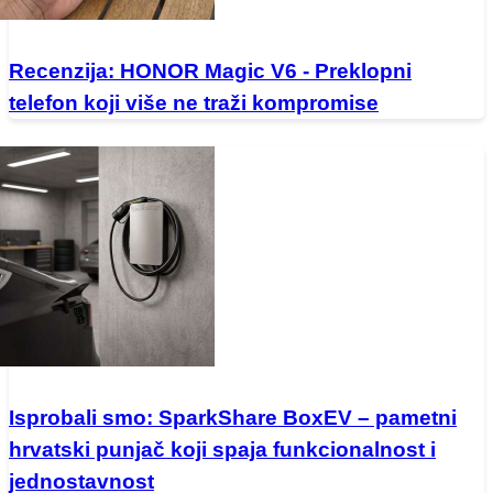
Recenzija: HONOR Magic V6 - Preklopni
telefon koji više ne traži kompromise
Isprobali smo: SparkShare BoxEV – pametni
hrvatski punjač koji spaja funkcionalnost i
jednostavnost