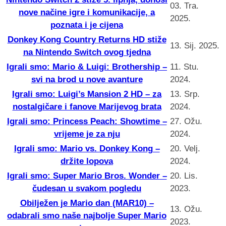
03. Tra.
nove načine igre i komunikacije, a
2025.
poznata i je cijena
Donkey Kong Country Returns HD stiže
13. Sij. 2025.
na Nintendo Switch ovog tjedna
Igrali smo: Mario & Luigi: Brothership –
11. Stu.
svi na brod u nove avanture
2024.
Igrali smo: Luigi’s Mansion 2 HD – za
13. Srp.
nostalgičare i fanove Marijevog brata
2024.
Igrali smo: Princess Peach: Showtime –
27. Ožu.
vrijeme je za nju
2024.
Igrali smo: Mario vs. Donkey Kong –
20. Velj.
držite lopova
2024.
Igrali smo: Super Mario Bros. Wonder –
20. Lis.
čudesan u svakom pogledu
2023.
Obilježen je Mario dan (MAR10) –
13. Ožu.
odabrali smo naše najbolje Super Mario
2023.