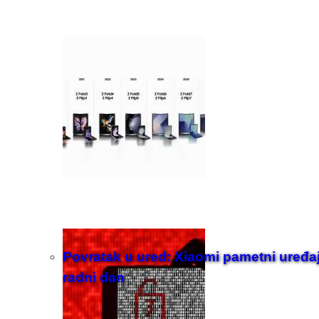
Povratak u ured: Xiaomi pametni uređaji z
radni dan