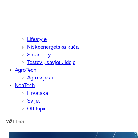
Lifestyle
Niskoenergetska kuća
Isprobali smo: Thermostar Avantgarde 
Smart city
Testovi, savjeti, ideje
AgroTech
Agro vijesti
NonTech
Hrvatska
Svijet
Off topic
Traži
Recenzija: Einhell Professional CP-EP 