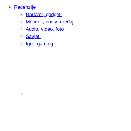
Recenzije
Hardver, gadgeti
Intervju: Goran Jović, fotograf - Hrvatsk
Mobiteli, nosivi uređaji
Audio, video, foto
Savjeti
Igre, gaming
Pitamo vas: Koliko često koristite AI al