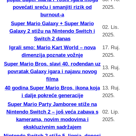
povećati sreću i smanjiti rizik od
2025.
burnout-a
Super Mario Galaxy + Super Mario
02. Lis.
Galaxy 2 stižu na Nintendo Switch i
2025.
Switch 2 danas
Igrali smo: Mario Kart World – nova
17. Ruj.
dimenzija poznate vožnje
2025.
Super Mario Bros. slavi 40. rođendan uz
13. Ruj.
povratak Galaxy igara i najavu novog
2025.
filma
40 godina Super Mario Bros, ikona koja
13. Ruj.
i dalje pokreće generacije
2025.
Super Mario Party Jamboree stiže na
Nintendo Switch 2 – još veća zabava s
02. Lip.
kamerama, novim modovima i
2025.
ekskluzivnim sadržajem
Nintendo Switch 2 stiže 5. lipnja, donosi