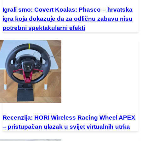
Igrali smo: Covert Koalas: Phasco – hrvatska
igra koja dokazuje da za odličnu zabavu nisu
potrebni spektakularni efekti
Recenzija: HORI Wireless Racing Wheel APEX
– pristupačan ulazak u svijet virtualnih utrka