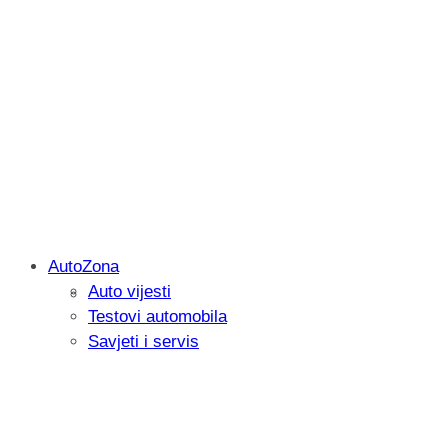
AutoZona
Auto vijesti
Savjetujemo: Što učiniti kada vaš iPad 
Testovi automobila
Savjeti i servis