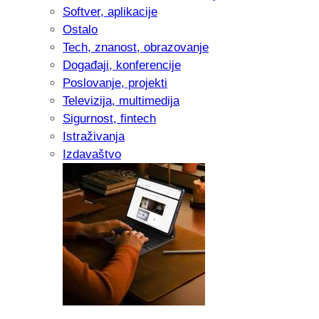
Softver, aplikacije
Ostalo
Tech, znanost, obrazovanje
Događaji, konferencije
Poslovanje, projekti
Televizija, multimedija
Sigurnost, fintech
Istraživanja
Izdavaštvo