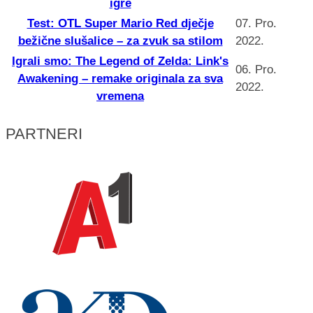
igre
Test: OTL Super Mario Red dječje
07. Pro.
bežične slušalice – za zvuk sa stilom
2022.
Igrali smo: The Legend of Zelda: Link's
06. Pro.
Awakening – remake originala za sva
2022.
vremena
PARTNERI