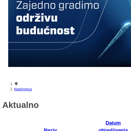
nikada prije
Naslovnica
Aktualno
Datum
Naziv
objavljivanja