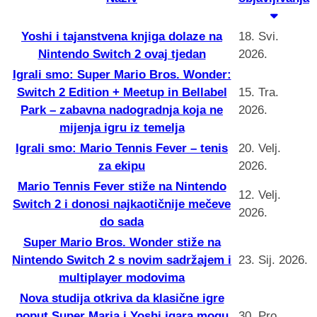
Yoshi i tajanstvena knjiga dolaze na
18. Svi.
Nintendo Switch 2 ovaj tjedan
2026.
Igrali smo: Super Mario Bros. Wonder:
Switch 2 Edition + Meetup in Bellabel
15. Tra.
Park – zabavna nadogradnja koja ne
2026.
mijenja igru iz temelja
Igrali smo: Mario Tennis Fever – tenis
20. Velj.
za ekipu
2026.
Mario Tennis Fever stiže na Nintendo
12. Velj.
Switch 2 i donosi najkaotičnije mečeve
2026.
do sada
Super Mario Bros. Wonder stiže na
Nintendo Switch 2 s novim sadržajem i
23. Sij. 2026.
multiplayer modovima
Nova studija otkriva da klasične igre
poput Super Maria i Yoshi igara mogu
30. Pro.