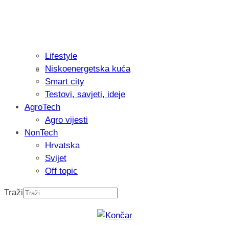
Lifestyle
Niskoenergetska kuća
Recenzija: Philips All-in-One Trimmer 
Smart city
muškarcu
Testovi, savjeti, ideje
AgroTech
Agro vijesti
NonTech
Hrvatska
Svijet
Off topic
Traži
Isprobali smo: Thermostar Avantgarde 