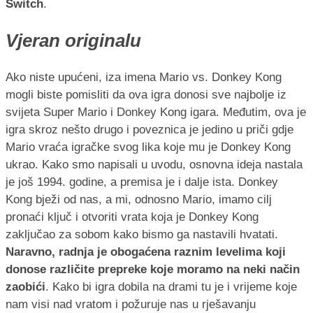
Switch
.
Vjeran originalu
Ako niste upućeni, iza imena Mario vs. Donkey Kong
mogli biste pomisliti da ova igra donosi sve najbolje iz
svijeta Super Mario i Donkey Kong igara. Međutim, ova je
igra skroz nešto drugo i poveznica je jedino u priči gdje
Mario vraća igračke svog lika koje mu je Donkey Kong
ukrao. Kako smo napisali u uvodu, osnovna ideja nastala
je još 1994. godine, a premisa je i dalje ista. Donkey
Kong bježi od nas, a mi, odnosno Mario, imamo cilj
pronaći ključ i otvoriti vrata koja je Donkey Kong
zaključao za sobom kako bismo ga nastavili hvatati.
Naravno, radnja je obogaćena raznim levelima koji
donose različite prepreke koje moramo na neki način
zaobići
. Kako bi igra dobila na drami tu je i vrijeme koje
nam visi nad vratom i požuruje nas u rješavanju