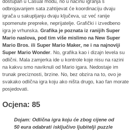
dostupan u Casual modu, no u načinu igranja s
odbrojavanjem sata zahtijevat će koordinaciju dvaju
igrača u sakupljanju dvaju ključeva, uz već ranije
spomenute prepreke, neprijatelje. Grafički i izvedbeno
igra je vrhunska.
Grafika je poznata iz ranijih Super
Mario naslova, pod tim više mislimo na New Super
Mario Bros. ili Super Mario Maker, ne i na najnoviji
Super Mario Wonder
. No, grafika kao i dizajn levela su
odlični. Mala zamjerka ide u kontrole koje nisu na razini
na kakvu smo naviknuli od Mario igara. Nedostaje im
trunak preciznosti, brzine. No, bez obzira na to, ovo je
svakako odlična igra koju ako ništa drugo, kao fan morate
posjedovati.
Ocjena: 85
Dojam: Odlična igra koju će zbog cijene od
50 eura odabrati isključivo ljubitelji puzzle