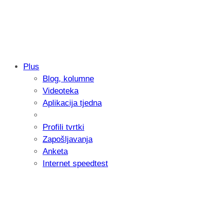
Plus
Blog, kolumne
Samsung otkrio kako je nastajala nova 
Videoteka
donijelo tanje i izdržljivije preklopne ur
Aplikacija tjedna
Profili tvrtki
Zapošljavanja
Anketa
Internet speedtest
Microsoft predstavio Project Perception