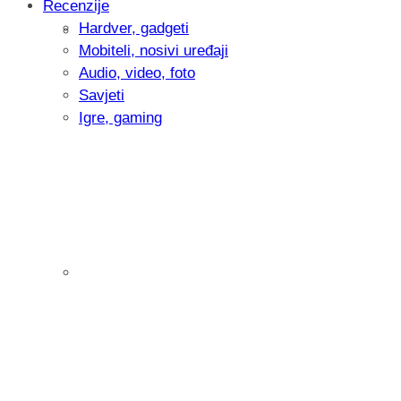
Recenzije
Hardver, gadgeti
Intervju: Goran Jović, fotograf - Hrvatsk
Mobiteli, nosivi uređaji
Audio, video, foto
Savjeti
Igre, gaming
Pitamo vas: Koliko često koristite AI al