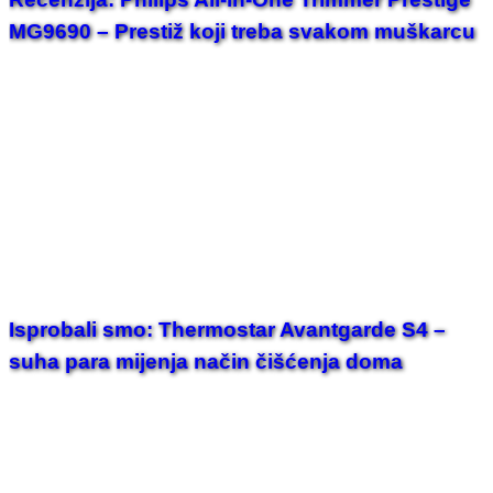
MG9690 – Prestiž koji treba svakom muškarcu
Isprobali smo: Thermostar Avantgarde S4 –
suha para mijenja način čišćenja doma