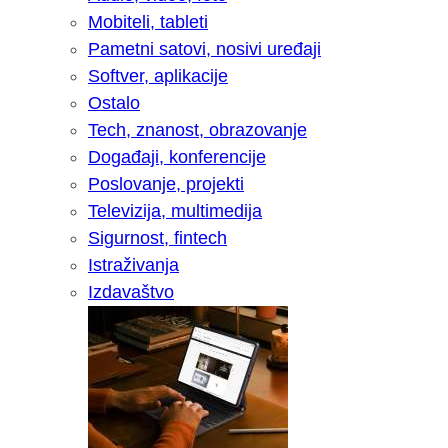
Mobiteli, tableti
Pametni satovi, nosivi uređaji
Softver, aplikacije
Ostalo
Tech, znanost, obrazovanje
Događaji, konferencije
Poslovanje, projekti
Televizija, multimedija
Sigurnost, fintech
Istraživanja
Izdavaštvo