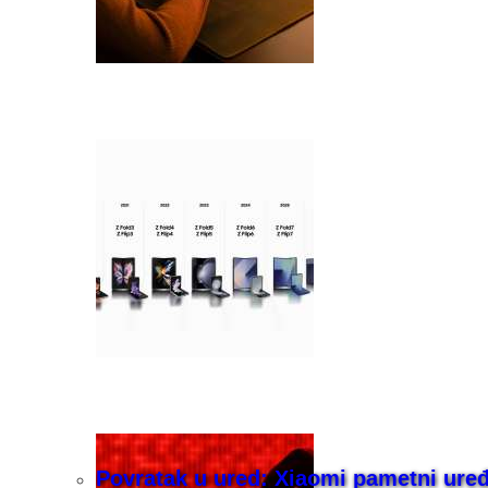
Povratak u ured: Xiaomi pametni uređaj