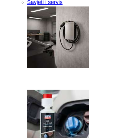
Savjeti i servis
Recenzija: HONOR Magic V6 - Preklopn