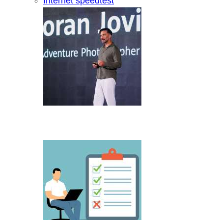
Internet speedtest
Microsoft predstavio Project Percepti