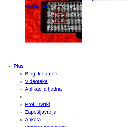
radni dan
Plus
Blog, kolumne
Samsung otkrio kako je nastajala nov
Videoteka
razvoja donijelo tanje i izdržljivije p
Aplikacija tjedna
Profili tvrtki
Zapošljavanja
Anketa