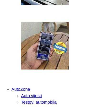
AutoZona
Auto vijesti
Savjetujemo: Što učiniti kada vaš iPa
Testovi automobila