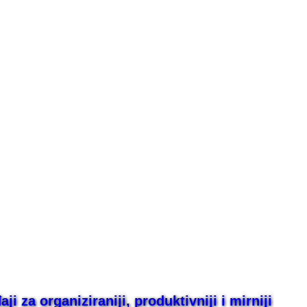
i za organiziraniji, produktivniji i mirniji