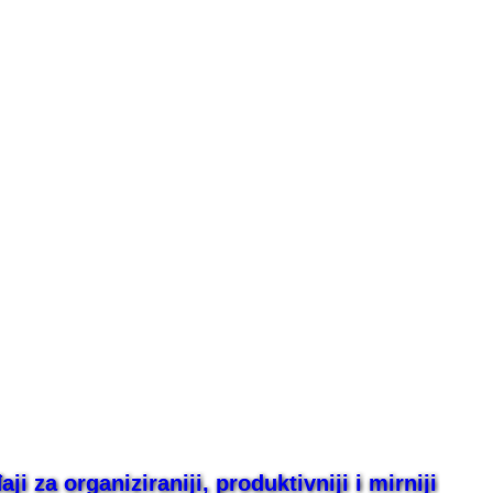
i za organiziraniji, produktivniji i mirniji