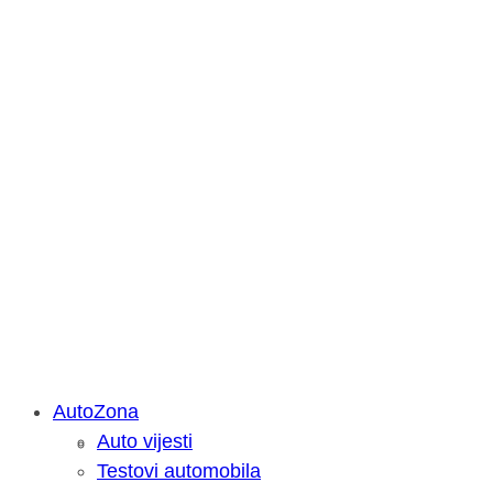
AutoZona
Auto vijesti
Savjetujemo: Što učiniti kada vaš iPa
Testovi automobila