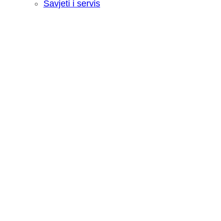
Savjeti i servis
Recenzija: HONOR Magic V6 - Preklopn