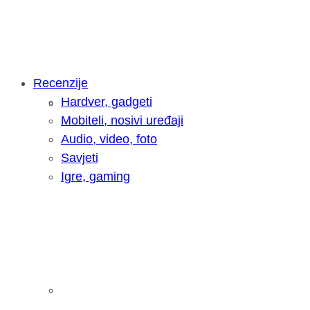
Recenzije
Hardver, gadgeti
Intervju: Goran Jović, fotograf - Hrva
Mobiteli, nosivi uređaji
Audio, video, foto
Savjeti
Igre, gaming
Pitamo vas: Koliko često koristite AI 