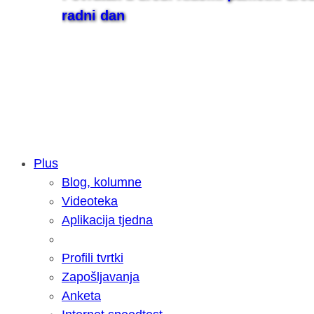
radni dan
Plus
Blog, kolumne
Samsung otkrio kako je nastajala nov
Videoteka
razvoja donijelo tanje i izdržljivije p
Aplikacija tjedna
Profili tvrtki
Zapošljavanja
Anketa