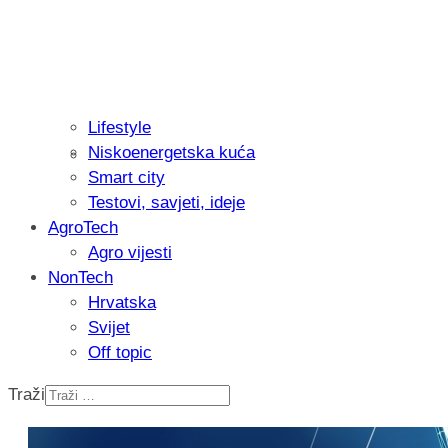
Lifestyle
Niskoenergetska kuća
Isprobali smo: Thermostar Avantgarde 
Smart city
Testovi, savjeti, ideje
AgroTech
Agro vijesti
NonTech
Hrvatska
Svijet
Off topic
Traži
Recenzija: Einhell Professional CP-EP 