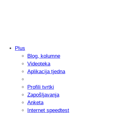
Plus
Blog, kolumne
Samsung otkrio kako je nastajala nova 
Videoteka
donijelo tanje i izdržljivije preklopne ur
Aplikacija tjedna
Profili tvrtki
Zapošljavanja
Anketa
Internet speedtest