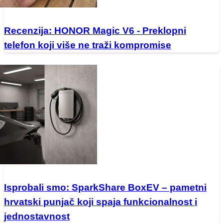
Recenzija: HONOR Magic V6 - Preklopni
telefon koji više ne traži kompromise
Isprobali smo: SparkShare BoxEV – pametni
hrvatski punjač koji spaja funkcionalnost i
jednostavnost