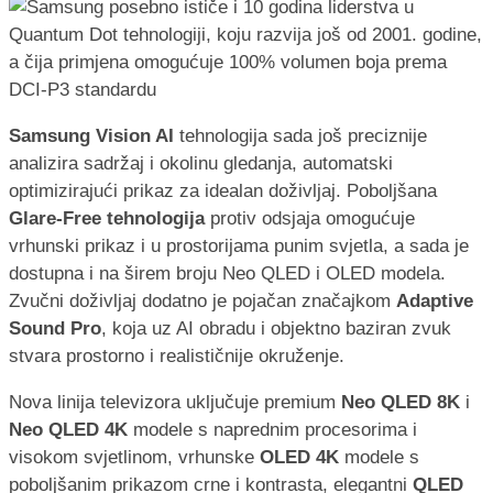
Samsung Vision AI
tehnologija sada još preciznije
analizira sadržaj i okolinu gledanja, automatski
optimizirajući prikaz za idealan doživljaj. Poboljšana
Glare-Free tehnologija
protiv odsjaja omogućuje
vrhunski prikaz i u prostorijama punim svjetla, a sada je
dostupna i na širem broju Neo QLED i OLED modela.
Zvučni doživljaj dodatno je pojačan značajkom
Adaptive
Sound Pro
, koja uz AI obradu i objektno baziran zvuk
stvara prostorno i realističnije okruženje.
Nova linija televizora uključuje premium
Neo QLED 8K
i
Neo QLED 4K
modele s naprednim procesorima i
visokom svjetlinom, vrhunske
OLED 4K
modele s
poboljšanim prikazom crne i kontrasta, elegantni
QLED