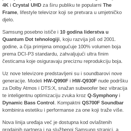
4K
i
Crystal UHD
za širu publiku te popularni
The
Frame
, lifestyle televizor koji se pretvara u umjetničko
djelo.
Samsung posebno ističe i
10 godina liderstva u
Quantum Dot tehnologiji
, koju razvija još od 2001.
godine, a čija primjena omogućuje 100% volumen boja
prema DCI-P3 standardu, zahvaljujući ultra finim
česticama koje osiguravaju preciznu reprodukciju boja.
Uz nove televizore predstavljeni su i soundbarovi nove
generacije. Modeli
HW-Q990F
i
HW-Q930F
nude podršku
za Dolby Atmos i DTS:X, snažan subwoofer bez vibracija
te inteligentnu optimizaciju zvuka kroz
Q-Symphony
i
Dynamic Bass Control
. Kompaktni
QS700F Soundbar
kombinira estetiku i performanse za one koji traže više.
Nova linija uređaja već je dostupna kod ovlaštenih
prodajnih partnera i na službenoj Samsung stranici, a