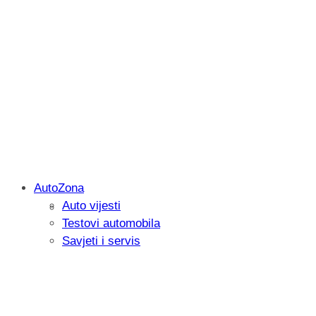
AutoZona
Auto vijesti
Savjetujemo: Što učiniti kada vaš iPad 
Testovi automobila
Savjeti i servis