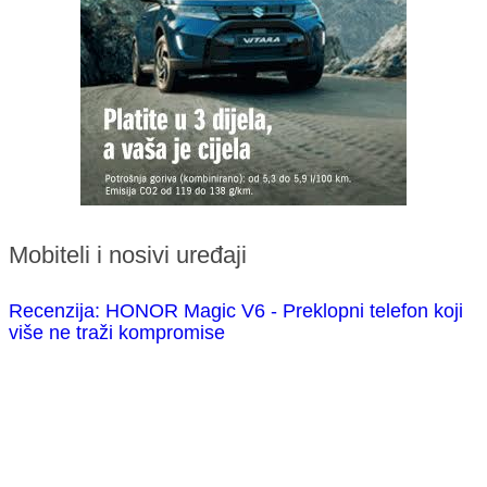
Mobiteli i nosivi uređaji
Recenzija: HONOR Magic V6 - Preklopni telefon koji
više ne traži kompromise