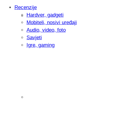
Recenzije
Hardver, gadgeti
Intervju: Goran Jović, fotograf - Hrvatsk
Mobiteli, nosivi uređaji
Audio, video, foto
Savjeti
Igre, gaming
Pitamo vas: Koliko često koristite AI al