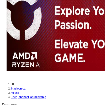
nikada prije
Naslovnica
Vijesti
Tech, znanost, obrazovanje
Featured