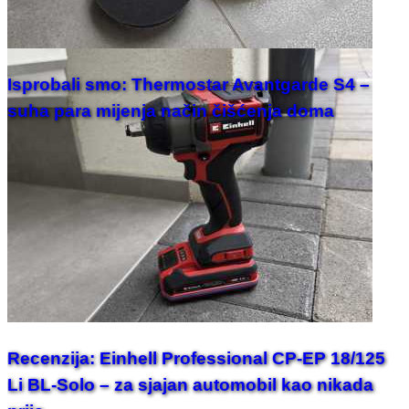
Isprobali smo: Thermostar Avantgarde S4 –
suha para mijenja način čišćenja doma
Recenzija: Einhell Professional CP-EP 18/125
Li BL-Solo – za sjajan automobil kao nikada