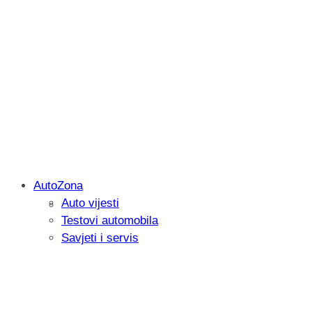
AutoZona
Auto vijesti
Savjetujemo: Što učiniti kada vaš iPad 
Testovi automobila
Savjeti i servis