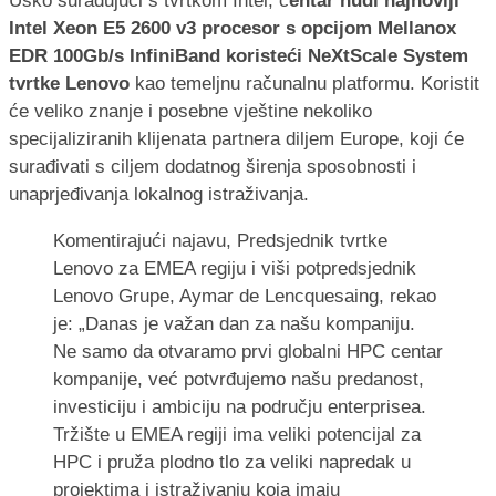
Usko surađujući s tvrtkom Intel, c
entar nudi najnoviji
Intel Xeon E5 2600 v3 procesor s opcijom Mellanox
EDR 100Gb/s InfiniBand koristeći NeXtScale System
tvrtke Lenovo
kao temeljnu računalnu platformu. Koristit
će veliko znanje i posebne vještine nekoliko
specijaliziranih klijenata partnera diljem Europe, koji će
surađivati s ciljem dodatnog širenja sposobnosti i
unaprjeđivanja lokalnog istraživanja.
Komentirajući najavu, Predsjednik tvrtke
Lenovo za EMEA regiju i viši potpredsjednik
Lenovo Grupe, Aymar de Lencquesaing, rekao
je: „Danas je važan dan za našu kompaniju.
Ne samo da otvaramo prvi globalni HPC centar
kompanije, već potvrđujemo našu predanost,
investiciju i ambiciju na području enterprisea.
Tržište u EMEA regiji ima veliki potencijal za
HPC i pruža plodno tlo za veliki napredak u
projektima i istraživanju koja imaju