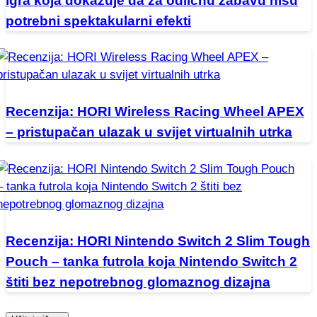
igra koja dokazuje da za odličnu zabavu nisu
potrebni spektakularni efekti
Recenzija: HORI Wireless Racing Wheel APEX
– pristupačan ulazak u svijet virtualnih utrka
Recenzija: HORI Nintendo Switch 2 Slim Tough
Pouch – tanka futrola koja Nintendo Switch 2
štiti bez nepotrebnog glomaznog dizajna