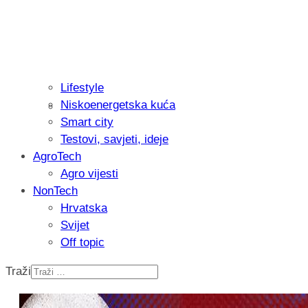
Lifestyle
Niskoenergetska kuća
Isprobali smo: Thermostar Avantgarde 
Smart city
Testovi, savjeti, ideje
AgroTech
Agro vijesti
NonTech
Hrvatska
Svijet
Off topic
Traži
Recenzija: Einhell Professional CP-EP 