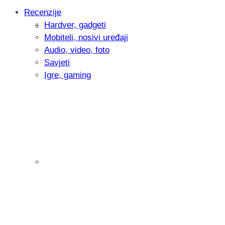
Recenzije
Hardver, gadgeti
Intervju: Goran Jović, fotograf - Hrvatsk
Mobiteli, nosivi uređaji
Audio, video, foto
Savjeti
Igre, gaming
Pitamo vas: Koliko često koristite AI al