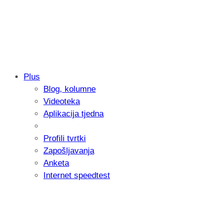
Plus
Blog, kolumne
Samsung otkrio kako je nastajala nova 
Videoteka
donijelo tanje i izdržljivije preklopne ur
Aplikacija tjedna
Profili tvrtki
Zapošljavanja
Anketa
Internet speedtest