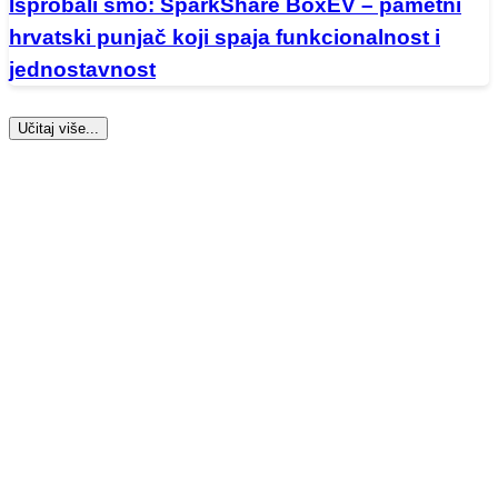
Isprobali smo: SparkShare BoxEV – pametni
hrvatski punjač koji spaja funkcionalnost i
jednostavnost
Učitaj više...