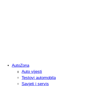
AutoZona
Auto vijesti
Savjetujemo: Što učiniti kada vaš iPad 
Testovi automobila
Savjeti i servis