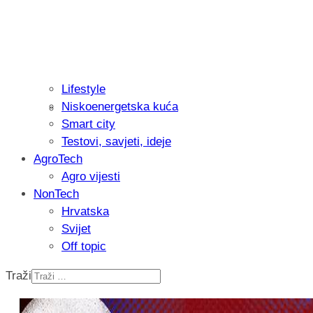
Lifestyle
Niskoenergetska kuća
Isprobali smo: Thermostar Avantgarde 
Smart city
Testovi, savjeti, ideje
AgroTech
Agro vijesti
NonTech
Hrvatska
Svijet
Off topic
Traži
Recenzija: Einhell Professional CP-EP 