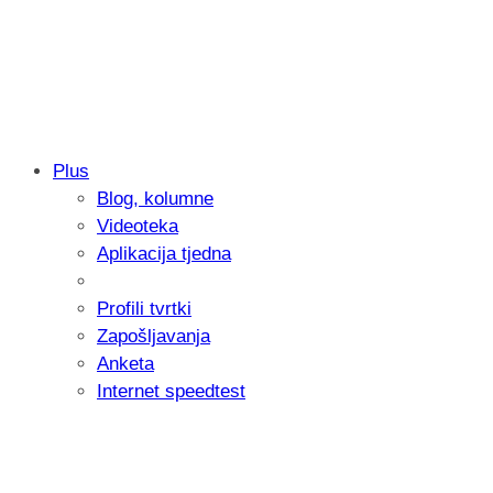
Plus
Blog, kolumne
Samsung otkrio kako je nastajala nova 
Videoteka
donijelo tanje i izdržljivije preklopne ur
Aplikacija tjedna
Profili tvrtki
Zapošljavanja
Anketa
Internet speedtest