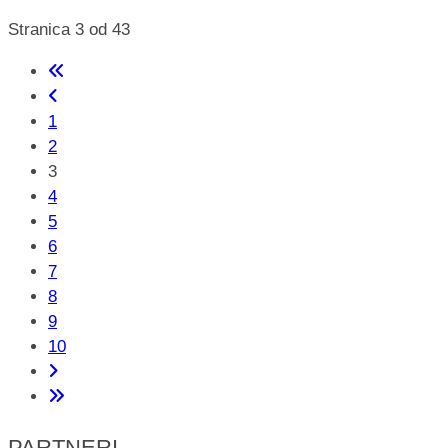
Stranica 3 od 43
1
2
3
4
5
6
7
8
9
10
PARTNERI