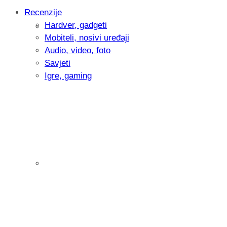
Recenzije
Hardver, gadgeti
Intervju: Goran Jović, fotograf - Hrvatsk
Mobiteli, nosivi uređaji
Audio, video, foto
Savjeti
Igre, gaming
Pitamo vas: Koliko često koristite AI al