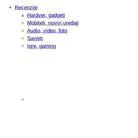
Recenzije
Hardver, gadgeti
Intervju: Goran Jović, fotograf - Hrvatsk
Mobiteli, nosivi uređaji
Audio, video, foto
Savjeti
Igre, gaming
Pitamo vas: Koliko često koristite AI al