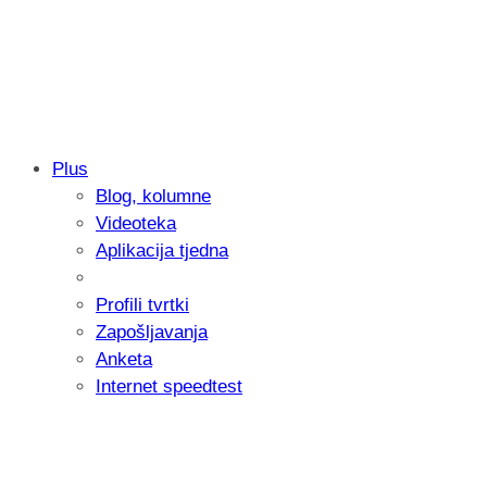
Plus
Blog, kolumne
Samsung otkrio kako je nastajala nova 
Videoteka
donijelo tanje i izdržljivije preklopne ur
Aplikacija tjedna
Profili tvrtki
Zapošljavanja
Anketa
Internet speedtest