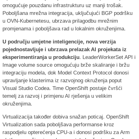
omogućuje pouzdanu infrastrukturu uz manji trošak.
Poboljšana mrežna integracija, uključujući BGP podršku
u OVN-Kubernetesu, ubrzava prilagodbu mrežnim
promjenama i poboljšava rad u lokalnim okruženjima.
U području umjetne inteligencije, nova verzija
pojednostavljuje i ubrzava prelazak AI projekata iz
eksperimentiranja u produkciju
. LeaderWorkerSet API i
Image volume source omogućuju brže skaliranje i bržu
integraciju modela, dok Model Context Protocol donosi
upravljanje klasterima iz razvojnog okruženja poput
Visual Studio Codea. Time OpenShift postaje čvršći
temelj za razvoj i primjenu AI rješenja u velikim
okruženjima.
Virtualizacija također dobiva snažan poticaj. OpenShift
Virtualization sada poboljšava performanse kroz
raspodjelu opterećenja CPU-a i donosi podršku za Arm