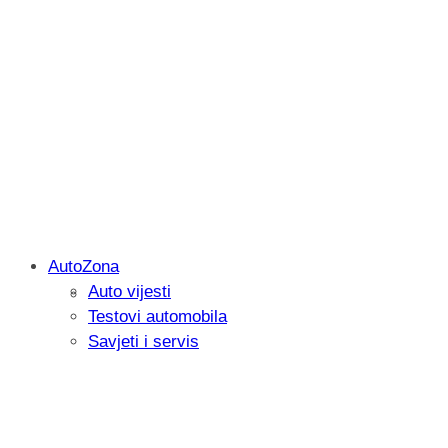
AutoZona
Auto vijesti
Savjetujemo: Što učiniti kada vaš iPad 
Testovi automobila
Savjeti i servis