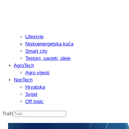
Lifestyle
Niskoenergetska kuća
Isprobali smo: Thermostar Avantgarde 
Smart city
Testovi, savjeti, ideje
AgroTech
Agro vijesti
NonTech
Hrvatska
Svijet
Off topic
Traži
Recenzija: Einhell Professional CP-EP 