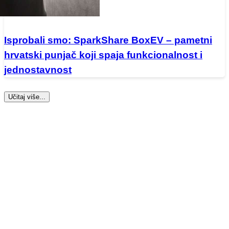
Isprobali smo: SparkShare BoxEV – pametni
hrvatski punjač koji spaja funkcionalnost i
jednostavnost
Učitaj više...