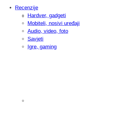
Recenzije
Hardver, gadgeti
Intervju: Goran Jović, fotograf - Hrvatsk
Mobiteli, nosivi uređaji
Audio, video, foto
Savjeti
Igre, gaming
Pitamo vas: Koliko često koristite AI al