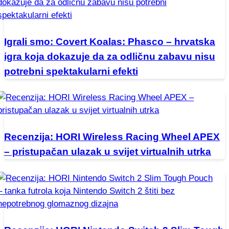
Igrali smo: Covert Koalas: Phasco – hrvatska
igra koja dokazuje da za odličnu zabavu nisu
potrebni spektakularni efekti
Recenzija: HORI Wireless Racing Wheel APEX
– pristupačan ulazak u svijet virtualnih utrka