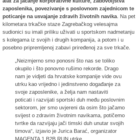
alat za jačanje korporativne kulture, zadovoljstva
zaposlenika, povezivanje s poslovnom zajednicom te
poticanje na usvajanje zdravih životnih navika
. Na pet
kilometara trkačke staze Zagrebačkog velesajma
sudionici su imali priliku uživati u sportskom nadmetanju
s kolegama iz svojih i drugih kompanija, a potom i u
posebno pripremljenoj zabavi priređenoj za sve trkače.
„Neizmjerno smo ponosni što nas se toliko
okupilo i što ponovno rušimo rekorde. Drago
nam je vidjeti da hrvatske kompanije vide ovu
utrku kao vrijedno i jedinstveno događanje za
svoje zaposlenike, a želja nam nastaviti
poticati i razvijati sportski duh među poslovnim
sektorom, jer smo uvjereni da osim što jačamo
svijest o zdravim životnim navikama, potičemo
tvrtke da razvijaju jači timski duh unutar svojih
timova“, izjavio je Jurica Barać, organizator
MAGENTA 1 B2B RUN utrke.