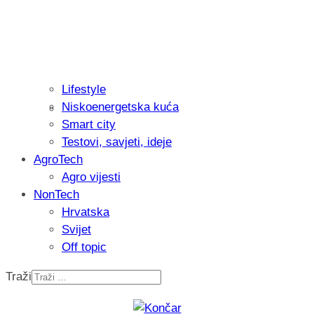
Lifestyle
Niskoenergetska kuća
Isprobali smo: Thermostar Avantgarde 
Smart city
Testovi, savjeti, ideje
AgroTech
Agro vijesti
NonTech
Hrvatska
Svijet
Off topic
Traži
Recenzija: Einhell Professional CP-EP 