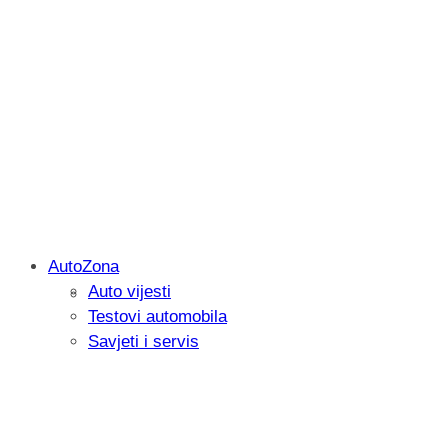
AutoZona
Auto vijesti
Savjetujemo: Što učiniti kada vaš iPad 
Testovi automobila
Savjeti i servis