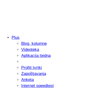
Plus
Blog, kolumne
Samsung otkrio kako je nastajala nova 
Videoteka
donijelo tanje i izdržljivije preklopne ur
Aplikacija tjedna
Profili tvrtki
Zapošljavanja
Anketa
Internet speedtest