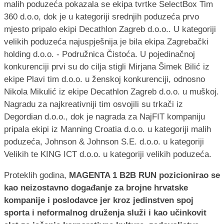
malih poduzeća pokazala se ekipa tvrtke SelectBox Tim
360 d.o.o, dok je u kategoriji srednjih poduzeća prvo
mjesto pripalo ekipi Decathlon Zagreb d.o.o.. U kategoriji
velikih poduzeća najuspješnija je bila ekipa Zagrebački
holding d.o.o. - Podružnica Čistoća. U pojedinačnoj
konkurenciji prvi su do cilja stigli Mirjana Šimek Bilić iz
ekipe Plavi tim d.o.o. u ženskoj konkurenciji, odnosno
Nikola Mikulić iz ekipe Decathlon Zagreb d.o.o. u muškoj.
Nagradu za najkreativniji tim osvojili su trkači iz
Degordian d.o.o., dok je nagrada za NajFIT kompaniju
pripala ekipi iz Manning Croatia d.o.o. u kategoriji malih
poduzeća, Johnson & Johnson S.E. d.o.o. u kategoriji
Velikih te KING ICT d.o.o. u kategoriji velikih poduzeća.
Proteklih godina,
MAGENTA 1 B2B RUN pozicionirao se
kao neizostavno događanje za brojne hrvatske
kompanije i poslodavce jer kroz jedinstven spoj
sporta i neformalnog druženja služi i kao učinkovit